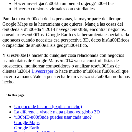
Hacer investigaci\u00f3n ambiental o geogr\u00e1fica
Hacer excursiones virtuales con estudiantes
Para la mayor\u00eda de las personas, la mayor parte del tiempo,
Google Maps es la herramienta que quieres. Maneja las cosas del
d\u00eda a d\u00eda \u2014 navegaci\u00f3n, encontrar negocios,
consultar rese\u00f1as. Google Earth es la herramienta especializada
que sacas cuando necesitas esa perspectiva 3D, datos hist\u00f3ricos
o capacidad de an\u00e1lisis geogr\u00e1fico.
Y si est\u00e1s haciendo cualquier cosa relacionada con negocios
usando datos de Google Maps \u2014 ya sea construir listas de
prospectos, monitorear competidores o analizar rese\u00f1as de
clientes \u2014
Livescraper
lo hace mucho m\u00e1s f\u00e1cil que
hacerlo a mano. Vale la pena echarle un vistazo si a\u00fan no lo has
hecho.
On this page
Un poco de historia (explica mucho)
La diferencia visual: mapa plano vs. globo 3D
\u00bfD\u00f3nde puedes usar cada uno?
Google Maps
Google Earth