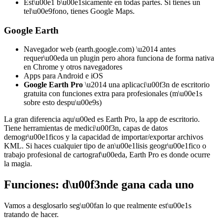
Est\u00e1 b\u00e1sicamente en todas partes. Si tienes un
tel\u00e9fono, tienes Google Maps.
Google Earth
Navegador web (earth.google.com) \u2014 antes
requer\u00eda un plugin pero ahora funciona de forma nativa
en Chrome y otros navegadores
Apps para Android e iOS
Google Earth Pro
\u2014 una aplicaci\u00f3n de escritorio
gratuita con funciones extra para profesionales (m\u00e1s
sobre esto despu\u00e9s)
La gran diferencia aqu\u00ed es Earth Pro, la app de escritorio.
Tiene herramientas de medici\u00f3n, capas de datos
demogr\u00e1ficos y la capacidad de importar/exportar archivos
KML. Si haces cualquier tipo de an\u00e1lisis geogr\u00e1fico o
trabajo profesional de cartograf\u00eda, Earth Pro es donde ocurre
la magia.
Funciones: d\u00f3nde gana cada uno
Vamos a desglosarlo seg\u00fan lo que realmente est\u00e1s
tratando de hacer.