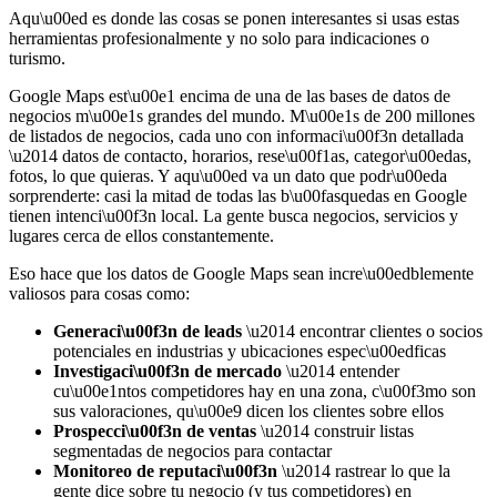
Aqu\u00ed es donde las cosas se ponen interesantes si usas estas
herramientas profesionalmente y no solo para indicaciones o
turismo.
Google Maps est\u00e1 encima de una de las bases de datos de
negocios m\u00e1s grandes del mundo. M\u00e1s de 200 millones
de listados de negocios, cada uno con informaci\u00f3n detallada
\u2014 datos de contacto, horarios, rese\u00f1as, categor\u00edas,
fotos, lo que quieras. Y aqu\u00ed va un dato que podr\u00eda
sorprenderte: casi la mitad de todas las b\u00fasquedas en Google
tienen intenci\u00f3n local. La gente busca negocios, servicios y
lugares cerca de ellos constantemente.
Eso hace que los datos de Google Maps sean incre\u00edblemente
valiosos para cosas como:
Generaci\u00f3n de leads
\u2014 encontrar clientes o socios
potenciales en industrias y ubicaciones espec\u00edficas
Investigaci\u00f3n de mercado
\u2014 entender
cu\u00e1ntos competidores hay en una zona, c\u00f3mo son
sus valoraciones, qu\u00e9 dicen los clientes sobre ellos
Prospecci\u00f3n de ventas
\u2014 construir listas
segmentadas de negocios para contactar
Monitoreo de reputaci\u00f3n
\u2014 rastrear lo que la
gente dice sobre tu negocio (y tus competidores) en