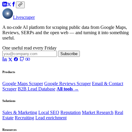
Livescraper
A no-code AI platform for scraping public data from Google Maps,
Reviews, SERPs and the open web — and turning it into something
useful.
One useful read every Friday
Subscribe
Products
Google Maps Scraper
Google Reviews Scraper
Email & Contact
Scraper
B2B Lead Database
All tools →
Solutions
Sales & Marketing
Local SEO
Reputation
Market Research
Real
Estate
Recruiting
Lead enrichment
Resources