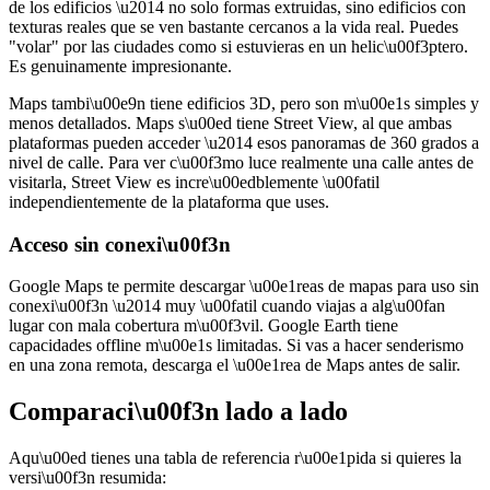
de los edificios \u2014 no solo formas extruidas, sino edificios con
texturas reales que se ven bastante cercanos a la vida real. Puedes
"volar" por las ciudades como si estuvieras en un helic\u00f3ptero.
Es genuinamente impresionante.
Maps tambi\u00e9n tiene edificios 3D, pero son m\u00e1s simples y
menos detallados. Maps s\u00ed tiene Street View, al que ambas
plataformas pueden acceder \u2014 esos panoramas de 360 grados a
nivel de calle. Para ver c\u00f3mo luce realmente una calle antes de
visitarla, Street View es incre\u00edblemente \u00fatil
independientemente de la plataforma que uses.
Acceso sin conexi\u00f3n
Google Maps te permite descargar \u00e1reas de mapas para uso sin
conexi\u00f3n \u2014 muy \u00fatil cuando viajas a alg\u00fan
lugar con mala cobertura m\u00f3vil. Google Earth tiene
capacidades offline m\u00e1s limitadas. Si vas a hacer senderismo
en una zona remota, descarga el \u00e1rea de Maps antes de salir.
Comparaci\u00f3n lado a lado
Aqu\u00ed tienes una tabla de referencia r\u00e1pida si quieres la
versi\u00f3n resumida: