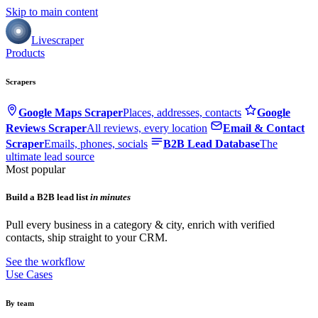
Skip to main content
Livescraper
Products
Scrapers
Google Maps Scraper
Places, addresses, contacts
Google
Reviews Scraper
All reviews, every location
Email & Contact
Scraper
Emails, phones, socials
B2B Lead Database
The
ultimate lead source
Most popular
Build a B2B lead list
in minutes
Pull every business in a category & city, enrich with verified
contacts, ship straight to your CRM.
See the workflow
Use Cases
By team