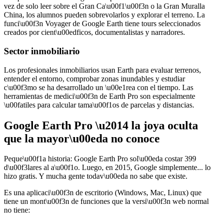
vez de solo leer sobre el Gran Ca\u00f1\u00f3n o la Gran Muralla
China, los alumnos pueden sobrevolarlos y explorar el terreno. La
funci\u00f3n Voyager de Google Earth tiene tours seleccionados
creados por cient\u00edficos, documentalistas y narradores.
Sector inmobiliario
Los profesionales inmobiliarios usan Earth para evaluar terrenos,
entender el entorno, comprobar zonas inundables y estudiar
c\u00f3mo se ha desarrollado un \u00e1rea con el tiempo. Las
herramientas de medici\u00f3n de Earth Pro son especialmente
\u00fatiles para calcular tama\u00f1os de parcelas y distancias.
Google Earth Pro \u2014 la joya oculta
que la mayor\u00eda no conoce
Peque\u00f1a historia: Google Earth Pro sol\u00eda costar 399
d\u00f3lares al a\u00f1o. Luego, en 2015, Google simplemente... lo
hizo gratis. Y mucha gente todav\u00eda no sabe que existe.
Es una aplicaci\u00f3n de escritorio (Windows, Mac, Linux) que
tiene un mont\u00f3n de funciones que la versi\u00f3n web normal
no tiene: