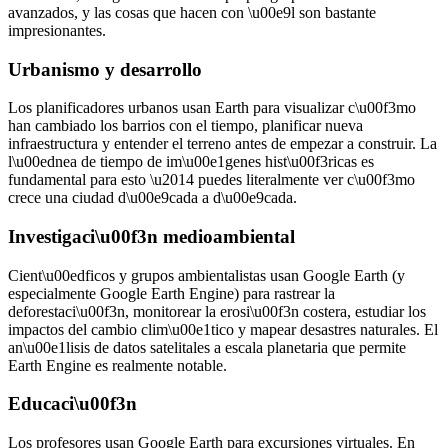
avanzados, y las cosas que hacen con \u00e9l son bastante
impresionantes.
Urbanismo y desarrollo
Los planificadores urbanos usan Earth para visualizar c\u00f3mo
han cambiado los barrios con el tiempo, planificar nueva
infraestructura y entender el terreno antes de empezar a construir. La
l\u00ednea de tiempo de im\u00e1genes hist\u00f3ricas es
fundamental para esto \u2014 puedes literalmente ver c\u00f3mo
crece una ciudad d\u00e9cada a d\u00e9cada.
Investigaci\u00f3n medioambiental
Cient\u00edficos y grupos ambientalistas usan Google Earth (y
especialmente Google Earth Engine) para rastrear la
deforestaci\u00f3n, monitorear la erosi\u00f3n costera, estudiar los
impactos del cambio clim\u00e1tico y mapear desastres naturales. El
an\u00e1lisis de datos satelitales a escala planetaria que permite
Earth Engine es realmente notable.
Educaci\u00f3n
Los profesores usan Google Earth para excursiones virtuales. En