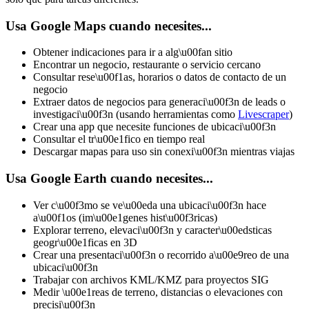
Usa Google Maps cuando necesites...
Obtener indicaciones para ir a alg\u00fan sitio
Encontrar un negocio, restaurante o servicio cercano
Consultar rese\u00f1as, horarios o datos de contacto de un
negocio
Extraer datos de negocios para generaci\u00f3n de leads o
investigaci\u00f3n (usando herramientas como
Livescraper
)
Crear una app que necesite funciones de ubicaci\u00f3n
Consultar el tr\u00e1fico en tiempo real
Descargar mapas para uso sin conexi\u00f3n mientras viajas
Usa Google Earth cuando necesites...
Ver c\u00f3mo se ve\u00eda una ubicaci\u00f3n hace
a\u00f1os (im\u00e1genes hist\u00f3ricas)
Explorar terreno, elevaci\u00f3n y caracter\u00edsticas
geogr\u00e1ficas en 3D
Crear una presentaci\u00f3n o recorrido a\u00e9reo de una
ubicaci\u00f3n
Trabajar con archivos KML/KMZ para proyectos SIG
Medir \u00e1reas de terreno, distancias o elevaciones con
precisi\u00f3n