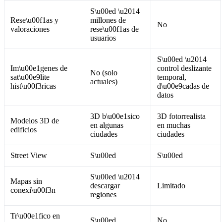
S\u00ed \u2014
Rese\u00f1as y
millones de
No
valoraciones
rese\u00f1as de
usuarios
S\u00ed \u2014
Im\u00e1genes de
control deslizante
No (solo
sat\u00e9lite
temporal,
actuales)
hist\u00f3ricas
d\u00e9cadas de
datos
3D b\u00e1sico
3D fotorrealista
Modelos 3D de
en algunas
en muchas
edificios
ciudades
ciudades
Street View
S\u00ed
S\u00ed
S\u00ed \u2014
Mapas sin
descargar
Limitado
conexi\u00f3n
regiones
Tr\u00e1fico en
S\u00ed
No