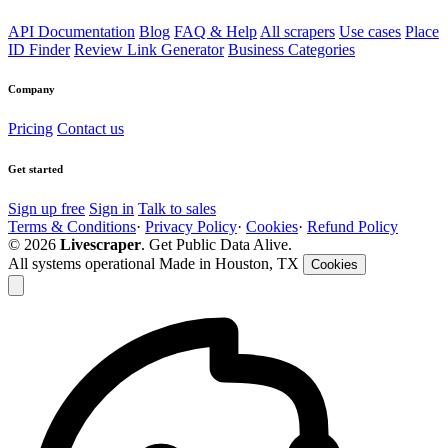
API Documentation
Blog
FAQ & Help
All scrapers
Use cases
Place
ID Finder
Review Link Generator
Business Categories
Company
Pricing
Contact us
Get started
Sign up free
Sign in
Talk to sales
Terms & Conditions
·
Privacy Policy
·
Cookies
·
Refund Policy
© 2026
Livescraper
. Get Public Data Alive.
All systems operational
Made in Houston, TX
Cookies