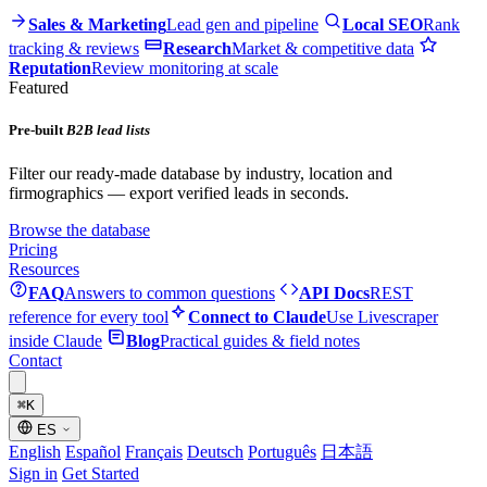
Sales & Marketing
Lead gen and pipeline
Local SEO
Rank
tracking & reviews
Research
Market & competitive data
Reputation
Review monitoring at scale
Featured
Pre-built
B2B lead lists
Filter our ready-made database by industry, location and
firmographics — export verified leads in seconds.
Browse the database
Pricing
Resources
FAQ
Answers to common questions
API Docs
REST
reference for every tool
Connect to Claude
Use Livescraper
inside Claude
Blog
Practical guides & field notes
Contact
⌘
K
ES
English
Español
Français
Deutsch
Português
日本語
Sign in
Get Started