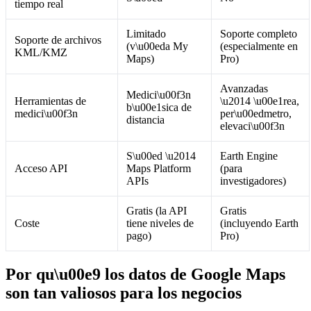
tiempo real
Limitado
Soporte completo
Soporte de archivos
(v\u00eda My
(especialmente en
KML/KMZ
Maps)
Pro)
Avanzadas
Medici\u00f3n
Herramientas de
\u2014 \u00e1rea,
b\u00e1sica de
medici\u00f3n
per\u00edmetro,
distancia
elevaci\u00f3n
S\u00ed \u2014
Earth Engine
Acceso API
Maps Platform
(para
APIs
investigadores)
Gratis (la API
Gratis
Coste
tiene niveles de
(incluyendo Earth
pago)
Pro)
Por qu\u00e9 los datos de Google Maps
son tan valiosos para los negocios