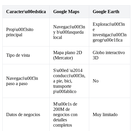
Caracter\u00edstica
Google Maps
Google Earth
Exploraci\u00f3n
Navegaci\u00f3n
Prop\u00f3sito
e
y b\u00fasqueda
principal
investigaci\u00f3n
local
geogr\u00e1fica
Mapa plano 2D
Globo interactivo
Tipo de vista
(Mercator)
3D
S\u00ed \u2014
conducci\u00f3n,
Navegaci\u00f3n
a pie, bici,
No
paso a paso
transporte
p\u00fablico
M\u00e1s de
200M de
Datos de negocios
negocios con
Muy limitado
detalles
completos