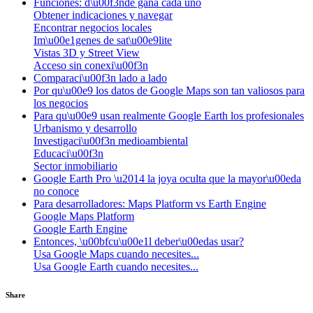
Funciones: d\u00f3nde gana cada uno
Obtener indicaciones y navegar
Encontrar negocios locales
Im\u00e1genes de sat\u00e9lite
Vistas 3D y Street View
Acceso sin conexi\u00f3n
Comparaci\u00f3n lado a lado
Por qu\u00e9 los datos de Google Maps son tan valiosos para
los negocios
Para qu\u00e9 usan realmente Google Earth los profesionales
Urbanismo y desarrollo
Investigaci\u00f3n medioambiental
Educaci\u00f3n
Sector inmobiliario
Google Earth Pro \u2014 la joya oculta que la mayor\u00eda
no conoce
Para desarrolladores: Maps Platform vs Earth Engine
Google Maps Platform
Google Earth Engine
Entonces, \u00bfcu\u00e1l deber\u00edas usar?
Usa Google Maps cuando necesites...
Usa Google Earth cuando necesites...
Share