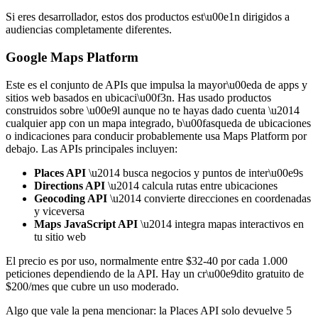
Si eres desarrollador, estos dos productos est\u00e1n dirigidos a
audiencias completamente diferentes.
Google Maps Platform
Este es el conjunto de APIs que impulsa la mayor\u00eda de apps y
sitios web basados en ubicaci\u00f3n. Has usado productos
construidos sobre \u00e9l aunque no te hayas dado cuenta \u2014
cualquier app con un mapa integrado, b\u00fasqueda de ubicaciones
o indicaciones para conducir probablemente usa Maps Platform por
debajo. Las APIs principales incluyen:
Places API
\u2014 busca negocios y puntos de inter\u00e9s
Directions API
\u2014 calcula rutas entre ubicaciones
Geocoding API
\u2014 convierte direcciones en coordenadas
y viceversa
Maps JavaScript API
\u2014 integra mapas interactivos en
tu sitio web
El precio es por uso, normalmente entre $32-40 por cada 1.000
peticiones dependiendo de la API. Hay un cr\u00e9dito gratuito de
$200/mes que cubre un uso moderado.
Algo que vale la pena mencionar: la Places API solo devuelve 5