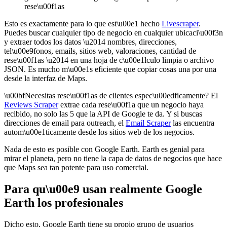
rese\u00f1as
Esto es exactamente para lo que est\u00e1 hecho
Livescraper
.
Puedes buscar cualquier tipo de negocio en cualquier ubicaci\u00f3n
y extraer todos los datos \u2014 nombres, direcciones,
tel\u00e9fonos, emails, sitios web, valoraciones, cantidad de
rese\u00f1as \u2014 en una hoja de c\u00e1lculo limpia o archivo
JSON. Es mucho m\u00e1s eficiente que copiar cosas una por una
desde la interfaz de Maps.
\u00bfNecesitas rese\u00f1as de clientes espec\u00edficamente? El
Reviews Scraper
extrae cada rese\u00f1a que un negocio haya
recibido, no solo las 5 que la API de Google te da. Y si buscas
direcciones de email para outreach, el
Email Scraper
las encuentra
autom\u00e1ticamente desde los sitios web de los negocios.
Nada de esto es posible con Google Earth. Earth es genial para
mirar el planeta, pero no tiene la capa de datos de negocios que hace
que Maps sea tan potente para uso comercial.
Para qu\u00e9 usan realmente Google
Earth los profesionales
Dicho esto, Google Earth tiene su propio grupo de usuarios