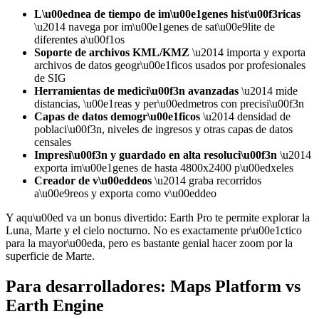
L\u00ednea de tiempo de im\u00e1genes hist\u00f3ricas
\u2014 navega por im\u00e1genes de sat\u00e9lite de
diferentes a\u00f1os
Soporte de archivos KML/KMZ
\u2014 importa y exporta
archivos de datos geogr\u00e1ficos usados por profesionales
de SIG
Herramientas de medici\u00f3n avanzadas
\u2014 mide
distancias, \u00e1reas y per\u00edmetros con precisi\u00f3n
Capas de datos demogr\u00e1ficos
\u2014 densidad de
poblaci\u00f3n, niveles de ingresos y otras capas de datos
censales
Impresi\u00f3n y guardado en alta resoluci\u00f3n
\u2014
exporta im\u00e1genes de hasta 4800x2400 p\u00edxeles
Creador de v\u00eddeos
\u2014 graba recorridos
a\u00e9reos y exporta como v\u00eddeo
Y aqu\u00ed va un bonus divertido: Earth Pro te permite explorar la
Luna, Marte y el cielo nocturno. No es exactamente pr\u00e1ctico
para la mayor\u00eda, pero es bastante genial hacer zoom por la
superficie de Marte.
Para desarrolladores: Maps Platform vs
Earth Engine