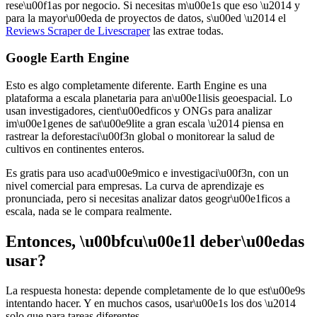
rese\u00f1as por negocio. Si necesitas m\u00e1s que eso \u2014 y
para la mayor\u00eda de proyectos de datos, s\u00ed \u2014 el
Reviews Scraper de Livescraper
las extrae todas.
Google Earth Engine
Esto es algo completamente diferente. Earth Engine es una
plataforma a escala planetaria para an\u00e1lisis geoespacial. Lo
usan investigadores, cient\u00edficos y ONGs para analizar
im\u00e1genes de sat\u00e9lite a gran escala \u2014 piensa en
rastrear la deforestaci\u00f3n global o monitorear la salud de
cultivos en continentes enteros.
Es gratis para uso acad\u00e9mico e investigaci\u00f3n, con un
nivel comercial para empresas. La curva de aprendizaje es
pronunciada, pero si necesitas analizar datos geogr\u00e1ficos a
escala, nada se le compara realmente.
Entonces, \u00bfcu\u00e1l deber\u00edas
usar?
La respuesta honesta: depende completamente de lo que est\u00e9s
intentando hacer. Y en muchos casos, usar\u00e1s los dos \u2014
solo que para tareas diferentes.