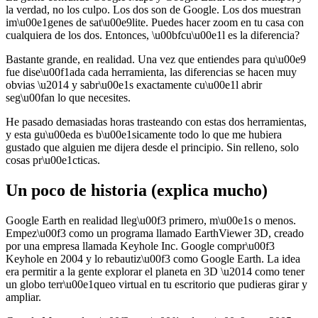
la verdad, no los culpo. Los dos son de Google. Los dos muestran
im\u00e1genes de sat\u00e9lite. Puedes hacer zoom en tu casa con
cualquiera de los dos. Entonces, \u00bfcu\u00e1l es la diferencia?
Bastante grande, en realidad. Una vez que entiendes para qu\u00e9
fue dise\u00f1ada cada herramienta, las diferencias se hacen muy
obvias \u2014 y sabr\u00e1s exactamente cu\u00e1l abrir
seg\u00fan lo que necesites.
He pasado demasiadas horas trasteando con estas dos herramientas,
y esta gu\u00eda es b\u00e1sicamente todo lo que me hubiera
gustado que alguien me dijera desde el principio. Sin relleno, solo
cosas pr\u00e1cticas.
Un poco de historia (explica mucho)
Google Earth en realidad lleg\u00f3 primero, m\u00e1s o menos.
Empez\u00f3 como un programa llamado EarthViewer 3D, creado
por una empresa llamada Keyhole Inc. Google compr\u00f3
Keyhole en 2004 y lo rebautiz\u00f3 como Google Earth. La idea
era permitir a la gente explorar el planeta en 3D \u2014 como tener
un globo terr\u00e1queo virtual en tu escritorio que pudieras girar y
ampliar.