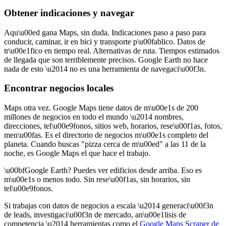
Obtener indicaciones y navegar
Aqu\u00ed gana Maps, sin duda. Indicaciones paso a paso para
conducir, caminar, ir en bici y transporte p\u00fablico. Datos de
tr\u00e1fico en tiempo real. Alternativas de ruta. Tiempos estimados
de llegada que son terriblemente precisos. Google Earth no hace
nada de esto \u2014 no es una herramienta de navegaci\u00f3n.
Encontrar negocios locales
Maps otra vez. Google Maps tiene datos de m\u00e1s de 200
millones de negocios en todo el mundo \u2014 nombres,
direcciones, tel\u00e9fonos, sitios web, horarios, rese\u00f1as, fotos,
men\u00fas. Es el directorio de negocios m\u00e1s completo del
planeta. Cuando buscas "pizza cerca de m\u00ed" a las 11 de la
noche, es Google Maps el que hace el trabajo.
\u00bfGoogle Earth? Puedes ver edificios desde arriba. Eso es
m\u00e1s o menos todo. Sin rese\u00f1as, sin horarios, sin
tel\u00e9fonos.
Si trabajas con datos de negocios a escala \u2014 generaci\u00f3n
de leads, investigaci\u00f3n de mercado, an\u00e1lisis de
competencia \u2014 herramientas como el
Google Maps Scraper de