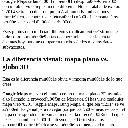
Google Maps se lanz\u00f3 un a\u00f1o despu\u00e9s, en 2005,
con un objetivo completamente diferente. No se trataba de explorar
\u2014 se trataba de ir del punto A al punto B. Indicaciones,
tr\u00e1fico, encontrar la cafeter\u00eda m\u00e1s cercana. Cosas
pr\u00e1cticas del d\u00eda a d\u00eda.
Esos puntos de partida tan diferentes explican b\u00e1sicamente
todo sobre por qu\u00e9 estas dos herramientas se sienten tan
distintas hoy, aunque comparten muchos de los mismos datos
subyacentes.
La diferencia visual: mapa plano vs.
globo 3D
Esta es la diferencia m\u00e1s obvia y importa m\u00e1s de lo que
crees.
Google Maps
muestra el mundo como un mapa plano 2D usando
algo llamado la proyecci\u00f3n de Mercator. Si has visto cualquier
mapa web \u2014 Apple Maps, Bing Maps, el que sea \u2014 se ve
as\u00ed. Es genial para navegar porque las l\u00edneas rectas en el
mapa corresponden aproximadamente a la direcci\u00f3n en la que
necesitas conducir. \u00bfLa desventaja? Distorsiona los
tama\u00f1os. \u00c1frica se ve m\u00e1s o menos del mismo