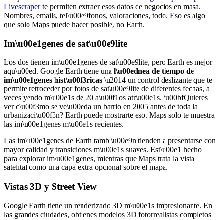
Livescraper
te permiten extraer esos datos de negocios en masa.
Nombres, emails, tel\u00e9fonos, valoraciones, todo. Eso es algo
que solo Maps puede hacer posible, no Earth.
Im\u00e1genes de sat\u00e9lite
Los dos tienen im\u00e1genes de sat\u00e9lite, pero Earth es mejor
aqu\u00ed. Google Earth tiene una
l\u00ednea de tiempo de
im\u00e1genes hist\u00f3ricas
\u2014 un control deslizante que te
permite retroceder por fotos de sat\u00e9lite de diferentes fechas, a
veces yendo m\u00e1s de 20 a\u00f1os atr\u00e1s. \u00bfQuieres
ver c\u00f3mo se ve\u00eda un barrio en 2005 antes de toda la
urbanizaci\u00f3n? Earth puede mostrarte eso. Maps solo te muestra
las im\u00e1genes m\u00e1s recientes.
Las im\u00e1genes de Earth tambi\u00e9n tienden a presentarse con
mayor calidad y transiciones m\u00e1s suaves. Est\u00e1 hecho
para explorar im\u00e1genes, mientras que Maps trata la vista
satelital como una capa extra opcional sobre el mapa.
Vistas 3D y Street View
Google Earth tiene un renderizado 3D m\u00e1s impresionante. En
las grandes ciudades, obtienes modelos 3D fotorrealistas completos