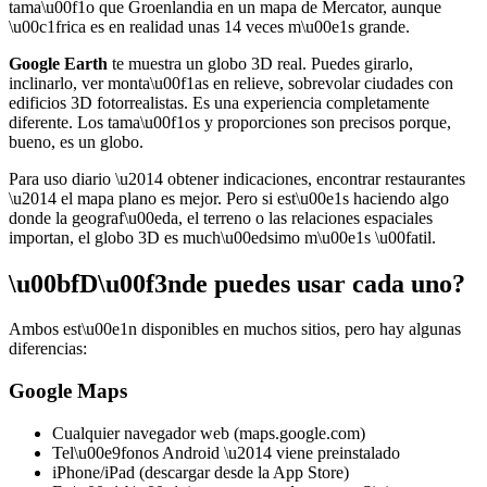
tama\u00f1o que Groenlandia en un mapa de Mercator, aunque
\u00c1frica es en realidad unas 14 veces m\u00e1s grande.
Google Earth
te muestra un globo 3D real. Puedes girarlo,
inclinarlo, ver monta\u00f1as en relieve, sobrevolar ciudades con
edificios 3D fotorrealistas. Es una experiencia completamente
diferente. Los tama\u00f1os y proporciones son precisos porque,
bueno, es un globo.
Para uso diario \u2014 obtener indicaciones, encontrar restaurantes
\u2014 el mapa plano es mejor. Pero si est\u00e1s haciendo algo
donde la geograf\u00eda, el terreno o las relaciones espaciales
importan, el globo 3D es much\u00edsimo m\u00e1s \u00fatil.
\u00bfD\u00f3nde puedes usar cada uno?
Ambos est\u00e1n disponibles en muchos sitios, pero hay algunas
diferencias:
Google Maps
Cualquier navegador web (maps.google.com)
Tel\u00e9fonos Android \u2014 viene preinstalado
iPhone/iPad (descargar desde la App Store)