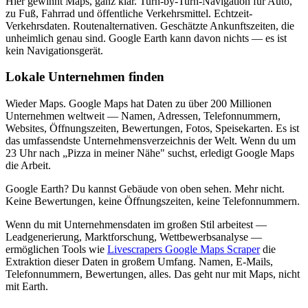
Hier gewinnt Maps, ganz klar. Turn-by-Turn-Navigation für Auto,
zu Fuß, Fahrrad und öffentliche Verkehrsmittel. Echtzeit-
Verkehrsdaten. Routenalternativen. Geschätzte Ankunftszeiten, die
unheimlich genau sind. Google Earth kann davon nichts — es ist
kein Navigationsgerät.
Lokale Unternehmen finden
Wieder Maps. Google Maps hat Daten zu über 200 Millionen
Unternehmen weltweit — Namen, Adressen, Telefonnummern,
Websites, Öffnungszeiten, Bewertungen, Fotos, Speisekarten. Es ist
das umfassendste Unternehmensverzeichnis der Welt. Wenn du um
23 Uhr nach „Pizza in meiner Nähe" suchst, erledigt Google Maps
die Arbeit.
Google Earth? Du kannst Gebäude von oben sehen. Mehr nicht.
Keine Bewertungen, keine Öffnungszeiten, keine Telefonnummern.
Wenn du mit Unternehmensdaten im großen Stil arbeitest —
Leadgenerierung, Marktforschung, Wettbewerbsanalyse —
ermöglichen Tools wie
Livescrapers Google Maps Scraper
die
Extraktion dieser Daten in großem Umfang. Namen, E-Mails,
Telefonnummern, Bewertungen, alles. Das geht nur mit Maps, nicht
mit Earth.