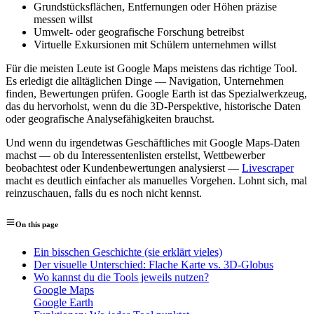
Grundstücksflächen, Entfernungen oder Höhen präzise
messen willst
Umwelt- oder geografische Forschung betreibst
Virtuelle Exkursionen mit Schülern unternehmen willst
Für die meisten Leute ist Google Maps meistens das richtige Tool.
Es erledigt die alltäglichen Dinge — Navigation, Unternehmen
finden, Bewertungen prüfen. Google Earth ist das Spezialwerkzeug,
das du hervorholst, wenn du die 3D-Perspektive, historische Daten
oder geografische Analysefähigkeiten brauchst.
Und wenn du irgendetwas Geschäftliches mit Google Maps-Daten
machst — ob du Interessentenlisten erstellst, Wettbewerber
beobachtest oder Kundenbewertungen analysierst —
Livescraper
macht es deutlich einfacher als manuelles Vorgehen. Lohnt sich, mal
reinzuschauen, falls du es noch nicht kennst.
On this page
Ein bisschen Geschichte (sie erklärt vieles)
Der visuelle Unterschied: Flache Karte vs. 3D-Globus
Wo kannst du die Tools jeweils nutzen?
Google Maps
Google Earth