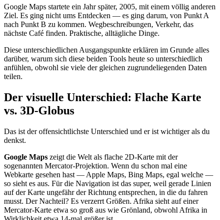
Google Maps startete ein Jahr später, 2005, mit einem völlig anderen
Ziel. Es ging nicht ums Entdecken — es ging darum, von Punkt A
nach Punkt B zu kommen. Wegbeschreibungen, Verkehr, das
nächste Café finden. Praktische, alltägliche Dinge.
Diese unterschiedlichen Ausgangspunkte erklären im Grunde alles
darüber, warum sich diese beiden Tools heute so unterschiedlich
anfühlen, obwohl sie viele der gleichen zugrundeliegenden Daten
teilen.
Der visuelle Unterschied: Flache Karte
vs. 3D-Globus
Das ist der offensichtlichste Unterschied und er ist wichtiger als du
denkst.
Google Maps
zeigt die Welt als flache 2D-Karte mit der
sogenannten Mercator-Projektion. Wenn du schon mal eine
Webkarte gesehen hast — Apple Maps, Bing Maps, egal welche —
so sieht es aus. Für die Navigation ist das super, weil gerade Linien
auf der Karte ungefähr der Richtung entsprechen, in die du fahren
musst. Der Nachteil? Es verzerrt Größen. Afrika sieht auf einer
Mercator-Karte etwa so groß aus wie Grönland, obwohl Afrika in
Wirklichkeit etwa 14-mal größer ist.