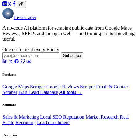
Livescraper
A no-code AI platform for scraping public data from Google Maps,
Reviews, SERPs and the open web — and turning it into something
useful.
One useful read every Friday
Subscribe
Products
Google Maps Scraper
Google Reviews Scraper
Email & Contact
Scraper
B2B Lead Database
All tools →
Solutions
Sales & Marketing
Local SEO
Reputation
Market Research
Real
Estate
Recruiting
Lead enrichment
Resources