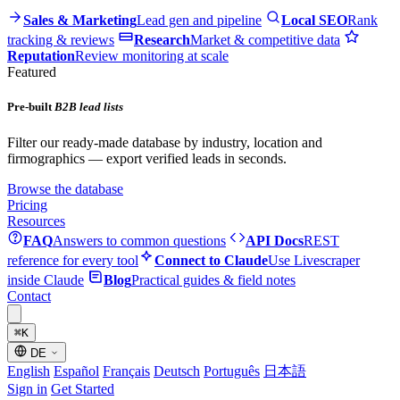
Sales & Marketing
Lead gen and pipeline
Local SEO
Rank
tracking & reviews
Research
Market & competitive data
Reputation
Review monitoring at scale
Featured
Pre-built
B2B lead lists
Filter our ready-made database by industry, location and
firmographics — export verified leads in seconds.
Browse the database
Pricing
Resources
FAQ
Answers to common questions
API Docs
REST
reference for every tool
Connect to Claude
Use Livescraper
inside Claude
Blog
Practical guides & field notes
Contact
⌘
K
DE
English
Español
Français
Deutsch
Português
日本語
Sign in
Get Started