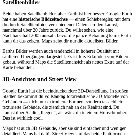
Satellitenbilder
Beide haben Satellitenbilder, aber Earth ist hier besser. Google Earth
hat eine
historische Bildzeitachse
— einen Schieberegler, mit dem
du durch Satellitenfotos verschiedener Daten scrollen kannst,
manchmal über 20 Jahre zurück. Du willst sehen, wie eine
Nachbarschaft 2005 aussah, bevor die ganze Bebauung kam? Earth
kann dir das zeigen. Maps zeigt dir nur die aktuellsten Bilder.
Earths Bilder werden auch tendenziell in höherer Qualität mit
sanfteren Übergängen dargestellt. Es ist fürs Erkunden von Bildern
gebaut, während Maps die Satellitenansicht als nettes Extra auf der
Karte behandelt.
3D-Ansichten und Street View
Google Earth hat die beeindruckendere 3D-Darstellung. In großen
Städten bekommst du vollständig fotorealistische 3D-Modelle von
Gebäuden — nicht nur extrudierte Formen, sondern tatsächlich
texturierte Gebäude, die ziemlich nah an der Realität sind. Du
kannst über Städte „fliegen", als wärst du in einem Hubschrauber.
Das ist wirklich cool.
Maps hat auch 3D-Gebäude, aber sie sind einfacher und weniger
detailliert. Maps hat dafür Street View, auf das beide Plattformen