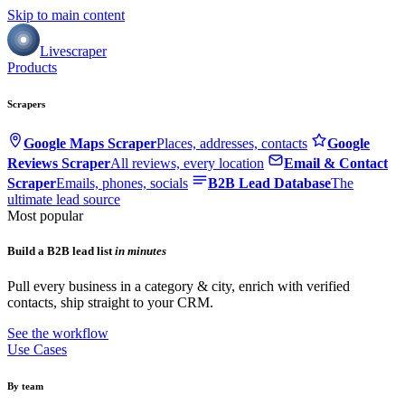
Skip to main content
Livescraper
Products
Scrapers
Google Maps Scraper
Places, addresses, contacts
Google
Reviews Scraper
All reviews, every location
Email & Contact
Scraper
Emails, phones, socials
B2B Lead Database
The
ultimate lead source
Most popular
Build a B2B lead list
in minutes
Pull every business in a category & city, enrich with verified
contacts, ship straight to your CRM.
See the workflow
Use Cases
By team