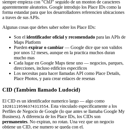
siempre empieza con "ChIJ" seguido de un monton de caracteres
aparentemente aleatorios. Google introdujo los Place IDs como la
forma estandar para que los desarrolladores referencien ubicaciones
a traves de sus APIs.
Algunas cosas que debes saber sobre los Place IDs:
Son el
identificador oficial y recomendado
para las APIs de
Maps Platform
Pueden
expirar o cambiar
— Google dice que son validos
por unos 12 meses, aunque en la practica muchos duran
mucho mas
Cada lugar en Google Maps tiene uno — negocios, parques,
direcciones, incluso edificios especificos
Los necesitas para hacer llamadas API como Place Details,
Place Photos, y para crear enlaces de resenas
CID (Tambien llamado Ludocid)
El CID es un identificador numerico largo — algo como
. Esta vinculado especificamente a los
10281119596374313554
Perfiles de Negocio de Google (lo que antes se llamaba Google My
Business). A diferencia de los Place IDs, los CIDs son
permanentes
. No expiran, no rotan. Una vez que un negocio
obtiene un CID, ese numero se queda con el.