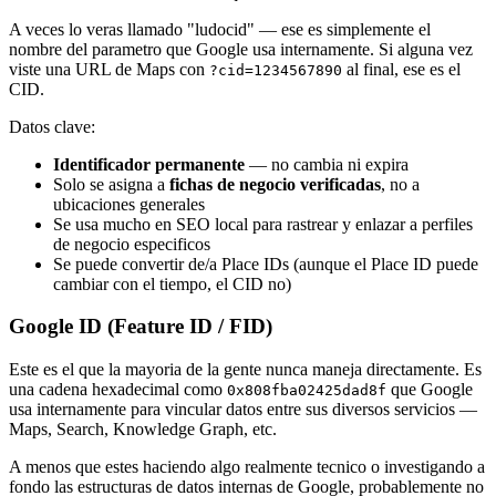
A veces lo veras llamado "ludocid" — ese es simplemente el
nombre del parametro que Google usa internamente. Si alguna vez
viste una URL de Maps con
al final, ese es el
?cid=1234567890
CID.
Datos clave:
Identificador permanente
— no cambia ni expira
Solo se asigna a
fichas de negocio verificadas
, no a
ubicaciones generales
Se usa mucho en SEO local para rastrear y enlazar a perfiles
de negocio especificos
Se puede convertir de/a Place IDs (aunque el Place ID puede
cambiar con el tiempo, el CID no)
Google ID (Feature ID / FID)
Este es el que la mayoria de la gente nunca maneja directamente. Es
una cadena hexadecimal como
que Google
0x808fba02425dad8f
usa internamente para vincular datos entre sus diversos servicios —
Maps, Search, Knowledge Graph, etc.
A menos que estes haciendo algo realmente tecnico o investigando a
fondo las estructuras de datos internas de Google, probablemente no