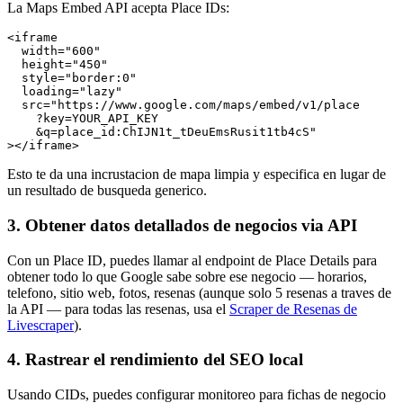
La Maps Embed API acepta Place IDs:
<iframe

  width="600"

  height="450"

  style="border:0"

  loading="lazy"

  src="https://www.google.com/maps/embed/v1/place

    ?key=YOUR_API_KEY

    &q=place_id:ChIJN1t_tDeuEmsRusit1tb4cS"

></iframe>
Esto te da una incrustacion de mapa limpia y especifica en lugar de
un resultado de busqueda generico.
3. Obtener datos detallados de negocios via API
Con un Place ID, puedes llamar al endpoint de Place Details para
obtener todo lo que Google sabe sobre ese negocio — horarios,
telefono, sitio web, fotos, resenas (aunque solo 5 resenas a traves de
la API — para todas las resenas, usa el
Scraper de Resenas de
Livescraper
).
4. Rastrear el rendimiento del SEO local
Usando CIDs, puedes configurar monitoreo para fichas de negocio