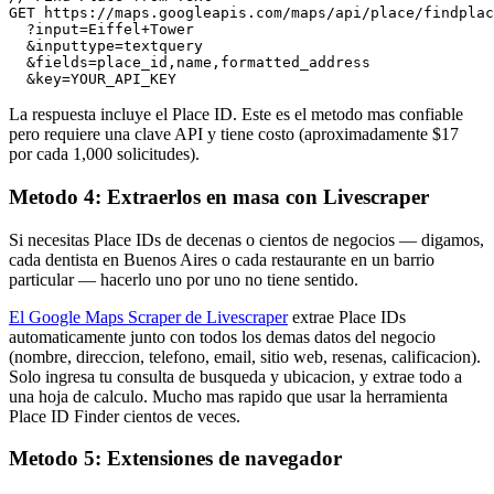
GET https://maps.googleapis.com/maps/api/place/findplac
  ?input=Eiffel+Tower

  &inputtype=textquery

  &fields=place_id,name,formatted_address

  &key=YOUR_API_KEY
La respuesta incluye el Place ID. Este es el metodo mas confiable
pero requiere una clave API y tiene costo (aproximadamente $17
por cada 1,000 solicitudes).
Metodo 4: Extraerlos en masa con Livescraper
Si necesitas Place IDs de decenas o cientos de negocios — digamos,
cada dentista en Buenos Aires o cada restaurante en un barrio
particular — hacerlo uno por uno no tiene sentido.
El Google Maps Scraper de Livescraper
extrae Place IDs
automaticamente junto con todos los demas datos del negocio
(nombre, direccion, telefono, email, sitio web, resenas, calificacion).
Solo ingresa tu consulta de busqueda y ubicacion, y extrae todo a
una hoja de calculo. Mucho mas rapido que usar la herramienta
Place ID Finder cientos de veces.
Metodo 5: Extensiones de navegador