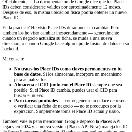
Oficialmente, si. La documentacion de Google dice que los Place
IDs deben considerarse validos por aproximadamente 12 meses.
Despues de eso, la misma ubicacion fisica podria obtener un nuevo
Place ID.
En la practica? He visto Place IDs durar anos sin cambiar. Pero
tambien los he visto cambiar inesperadamente — generalmente
cuando un negocio actualiza su ficha, se muda a una nueva
direccion, o cuando Google hace algun tipo de fusion de datos en su
backend.
Mi consejo:
No trates los Place IDs como claves permanentes en tu
base de datos.
Si los almacenas, incorpora un mecanismo
para actualizarlos.
Almacena el CID junto con el Place ID
siempre que sea
posible. Si el Place ID cambia, puedes usar el CID para
buscar el nuevo.
Para tareas puntuales
— como generar un enlace de resenas
o verificar una ficha de negocio — no te preocupes por la
expiracion. Simplemente toma el Place ID actual y usalo.
Tambien vale la pena mencionar: Google depreco la Places API
legacy en 2024 y la nueva version (Places API New) maneja los IDs
de forma ligeramente diferente. Si trabajas con codigo antiguo que