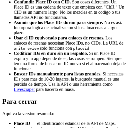
Confundir Place ID con CID.
Son cosas diferentes. Un
Place ID es una cadena de texto que empieza con "ChIJ." Un
CID es un numero largo. No los mezcles en tu codigo o tus
llamadas API no funcionaran.
Asumir que los Place IDs duran para siempre.
No es asi.
Incorpora logica de actualizacion si los almacenas a largo
plazo.
Usar el ID equivocado para enlaces de resenas.
Los
enlaces de resenas necesitan Place IDs, no CIDs. La URL de
solo funciona con
.
writereview
placeid=
Codificar IDs en duro sin un respaldo.
Si un Place ID
expira y tu app depende de el, las cosas se rompen. Siempre
ten una forma de buscar un ID nuevo si el almacenado deja de
funcionar.
Buscar IDs manualmente para listas grandes.
Si necesitas
IDs para mas de 10-20 lugares, la busqueda manual es una
perdida de tiempo. Usa la API o una herramienta como
Livescraper
para hacerlo en masa.
Para cerrar
Aqui va la version resumida:
Place ID
— el identificador estandar de la API de Maps.