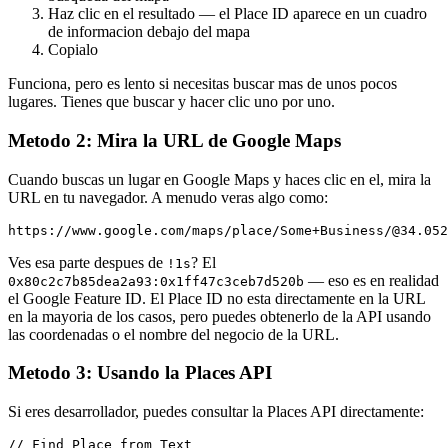
Haz clic en el resultado — el Place ID aparece en un cuadro
de informacion debajo del mapa
Copialo
Funciona, pero es lento si necesitas buscar mas de unos pocos
lugares. Tienes que buscar y hacer clic uno por uno.
Metodo 2: Mira la URL de Google Maps
Cuando buscas un lugar en Google Maps y haces clic en el, mira la
URL en tu navegador. A menudo veras algo como:
https://www.google.com/maps/place/Some+Business/@34.052
Ves esa parte despues de
? El
!1s
— eso es en realidad
0x80c2c7b85dea2a93:0x1ff47c3ceb7d520b
el Google Feature ID. El Place ID no esta directamente en la URL
en la mayoria de los casos, pero puedes obtenerlo de la API usando
las coordenadas o el nombre del negocio de la URL.
Metodo 3: Usando la Places API
Si eres desarrollador, puedes consultar la Places API directamente:
// Find Place from Text
