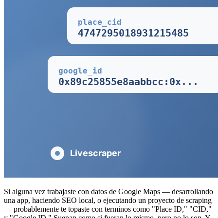
Si alguna vez trabajaste con datos de Google Maps — desarrollando
una app, haciendo SEO local, o ejecutando un proyecto de scraping
— probablemente te topaste con terminos como "Place ID," "CID,"
y "Google ID." Suenan como si fueran lo mismo, pero no lo son. Y