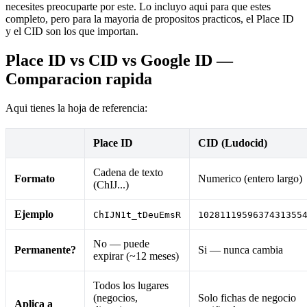
necesites preocuparte por este. Lo incluyo aqui para que estes
completo, pero para la mayoria de propositos practicos, el Place ID
y el CID son los que importan.
Place ID vs CID vs Google ID —
Comparacion rapida
Aqui tienes la hoja de referencia:
Place ID
CID (Ludocid)
Cadena de texto
Formato
Numerico (entero largo)
(ChIJ...)
Ejemplo
ChIJN1t_tDeuEmsR
1028111959637431355
No — puede
Permanente?
Si — nunca cambia
expirar (~12 meses)
Todos los lugares
(negocios,
Solo fichas de negocio
Aplica a