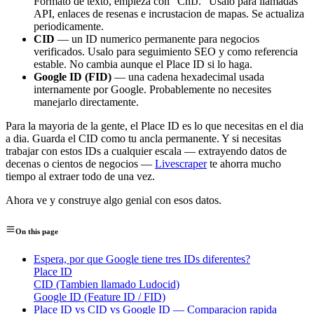
Formato de texto, empieza con "ChIJ." Usalo para llamadas
API, enlaces de resenas e incrustacion de mapas. Se actualiza
periodicamente.
CID
— un ID numerico permanente para negocios
verificados. Usalo para seguimiento SEO y como referencia
estable. No cambia aunque el Place ID si lo haga.
Google ID (FID)
— una cadena hexadecimal usada
internamente por Google. Probablemente no necesites
manejarlo directamente.
Para la mayoria de la gente, el Place ID es lo que necesitas en el dia
a dia. Guarda el CID como tu ancla permanente. Y si necesitas
trabajar con estos IDs a cualquier escala — extrayendo datos de
decenas o cientos de negocios —
Livescraper
te ahorra mucho
tiempo al extraer todo de una vez.
Ahora ve y construye algo genial con esos datos.
On this page
Espera, por que Google tiene tres IDs diferentes?
Place ID
CID (Tambien llamado Ludocid)
Google ID (Feature ID / FID)
Place ID vs CID vs Google ID — Comparacion rapida