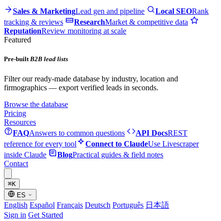
Sales & Marketing
Lead gen and pipeline
Local SEO
Rank
tracking & reviews
Research
Market & competitive data
Reputation
Review monitoring at scale
Featured
Pre-built
B2B lead lists
Filter our ready-made database by industry, location and
firmographics — export verified leads in seconds.
Browse the database
Pricing
Resources
FAQ
Answers to common questions
API Docs
REST
reference for every tool
Connect to Claude
Use Livescraper
inside Claude
Blog
Practical guides & field notes
Contact
⌘
K
ES
English
Español
Français
Deutsch
Português
日本語
Sign in
Get Started