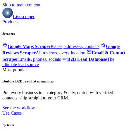
Skip to main content
Livescraper
Products
Scrapers
Google Maps Scraper
Places, addresses, contacts
Google
Reviews Scraper
All reviews, every location
Email & Contact
Scraper
Emails, phones, socials
B2B Lead Database
The
ultimate lead source
Most popular
Build a B2B lead list
in minutes
Pull every business in a category & city, enrich with verified
contacts, ship straight to your CRM.
See the workflow
Use Cases
By team