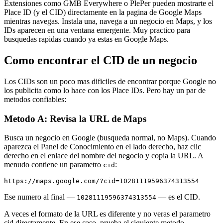
Extensiones como GMB Everywhere o PlePer pueden mostrarte el
Place ID (y el CID) directamente en la pagina de Google Maps
mientras navegas. Instala una, navega a un negocio en Maps, y los
IDs aparecen en una ventana emergente. Muy practico para
busquedas rapidas cuando ya estas en Google Maps.
Como encontrar el CID de un negocio
Los CIDs son un poco mas dificiles de encontrar porque Google no
los publicita como lo hace con los Place IDs. Pero hay un par de
metodos confiables:
Metodo A: Revisa la URL de Maps
Busca un negocio en Google (busqueda normal, no Maps). Cuando
aparezca el Panel de Conocimiento en el lado derecho, haz clic
derecho en el enlace del nombre del negocio y copia la URL. A
menudo contiene un parametro
:
cid
https://maps.google.com/?cid=10281119596374313554
Ese numero al final —
— es el CID.
10281119596374313554
A veces el formato de la URL es diferente y no veras el parametro
cid directamente. En ese caso, prueba el siguiente metodo.