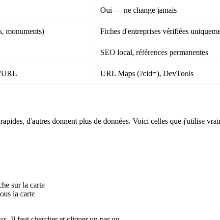
Oui — ne change jamais
es, monuments)
Fiches d'entreprises vérifiées uniquem
SEO local, références permanentes
 d'URL
URL Maps (?cid=), DevTools
rapides, d'autres donnent plus de données. Voici celles que j'utilise vrai
he sur la carte
ous la carte
x. Il faut chercher et cliquer un par un.