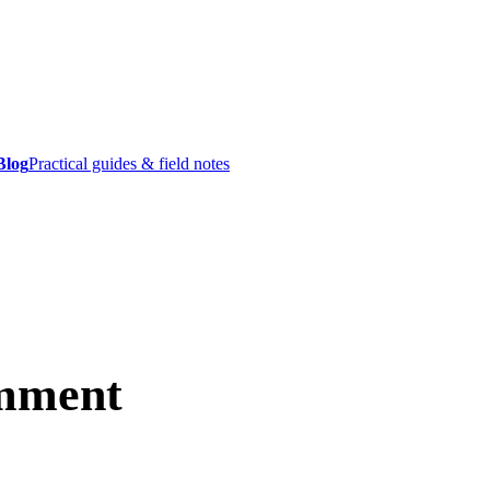
Blog
Practical guides & field notes
omment