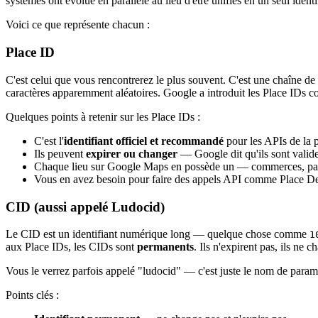
systèmes ont évolué en parallèle au lieu d'être unifiés en un seul iden
Voici ce que représente chacun :
Place ID
C'est celui que vous rencontrerez le plus souvent. C'est une chaîne 
caractères apparemment aléatoires. Google a introduit les Place IDs c
Quelques points à retenir sur les Place IDs :
C'est l'
identifiant officiel et recommandé
pour les APIs de la
Ils peuvent
expirer ou changer
— Google dit qu'ils sont valid
Chaque lieu sur Google Maps en possède un — commerces, parc
Vous en avez besoin pour faire des appels API comme Place Detai
CID (aussi appelé Ludocid)
Le CID est un identifiant numérique long — quelque chose comme
1
aux Place IDs, les CIDs sont
permanents
. Ils n'expirent pas, ils ne
Vous le verrez parfois appelé "ludocid" — c'est juste le nom de para
Points clés :