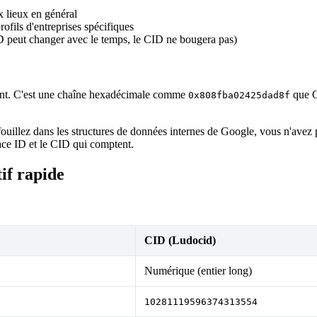
x lieux en général
profils d'entreprises spécifiques
ID peut changer avec le temps, le CID ne bougera pas)
ement. C'est une chaîne hexadécimale comme
que Go
0x808fba02425dad8f
uillez dans les structures de données internes de Google, vous n'avez pr
lace ID et le CID qui comptent.
if rapide
CID (Ludocid)
Numérique (entier long)
10281119596374313554