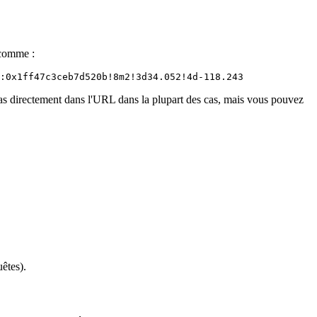
 comme :
:0x1ff47c3ceb7d520b!8m2!3d34.052!4d-118.243
pas directement dans l'URL dans la plupart des cas, mais vous pouvez
uêtes).