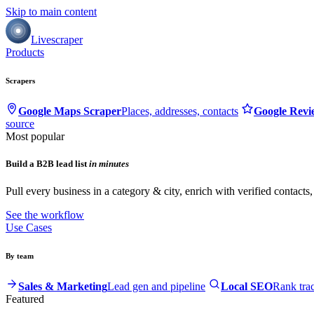
Skip to main content
Livescraper
Products
Scrapers
Google Maps Scraper
Places, addresses, contacts
Google Revi
source
Most popular
Build a B2B lead list
in minutes
Pull every business in a category & city, enrich with verified contacts
See the workflow
Use Cases
By team
Sales & Marketing
Lead gen and pipeline
Local SEO
Rank tra
Featured