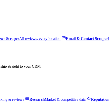
ews Scraper
All reviews, every location
Email & Contact Scraper
, ship straight to your CRM.
cking & reviews
Research
Market & competitive data
Reputatio