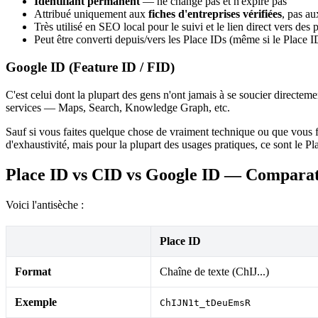
Identifiant permanent
— ne change pas et n'expire pas
Attribué uniquement aux
fiches d'entreprises vérifiées
, pas au
Très utilisé en SEO local pour le suivi et le lien direct vers des 
Peut être converti depuis/vers les Place IDs (même si le Place 
Google ID (Feature ID / FID)
C'est celui dont la plupart des gens n'ont jamais à se soucier direct
services — Maps, Search, Knowledge Graph, etc.
Sauf si vous faites quelque chose de vraiment technique ou que vous fo
d'exhaustivité, mais pour la plupart des usages pratiques, ce sont le P
Place ID vs CID vs Google ID — Comparat
Voici l'antisèche :
Place ID
Format
Chaîne de texte (ChIJ...)
Exemple
ChIJN1t_tDeuEmsR