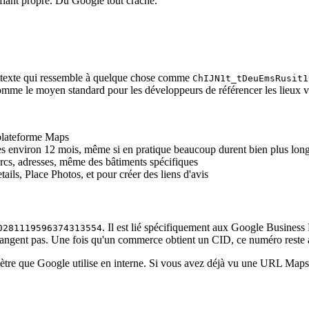
tifiant propre. Du Google tout craché.
de texte qui ressemble à quelque chose comme
ChIJN1t_tDeuEmsRusit1
omme le moyen standard pour les développeurs de référencer les lieux v
 plateforme Maps
es environ 12 mois, même si en pratique beaucoup durent bien plus lon
s, adresses, même des bâtiments spécifiques
ls, Place Photos, et pour créer des liens d'avis
. Il est lié spécifiquement aux Google Business
0281119596374313554
 changent pas. Une fois qu'un commerce obtient un CID, ce numéro reste 
mètre que Google utilise en interne. Si vous avez déjà vu une URL Map