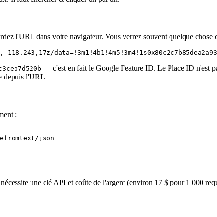
ardez l'URL dans votre navigateur. Vous verrez souvent quelque chose
,-118.243,17z/data=!3m1!4b1!4m5!3m4!1s0x80c2c7b85dea2a93
— c'est en fait le Google Feature ID. Le Place ID n'est 
c3ceb7d520b
ce depuis l'URL.
ment :
efromtext/json

e nécessite une clé API et coûte de l'argent (environ 17 $ pour 1 000 req