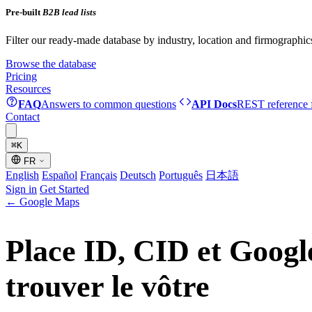
Pre-built
B2B lead lists
Filter our ready-made database by industry, location and firmographic
Browse the database
Pricing
Resources
FAQ
Answers to common questions
API Docs
REST reference f
Contact
⌘
K
FR
English
Español
Français
Deutsch
Português
日本語
Sign in
Get Started
←
Google Maps
Place ID, CID et Googl
trouver le vôtre