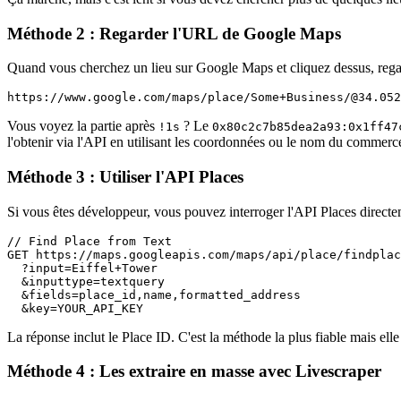
Méthode 2 : Regarder l'URL de Google Maps
Quand vous cherchez un lieu sur Google Maps et cliquez dessus, reg
https://www.google.com/maps/place/Some+Business/@34.052
Vous voyez la partie après
? Le
!1s
0x80c2c7b85dea2a93:0x1ff47
l'obtenir via l'API en utilisant les coordonnées ou le nom du commer
Méthode 3 : Utiliser l'API Places
Si vous êtes développeur, vous pouvez interroger l'API Places directe
// Find Place from Text

GET https://maps.googleapis.com/maps/api/place/findplac
  ?input=Eiffel+Tower

  &inputtype=textquery

  &fields=place_id,name,formatted_address

  &key=YOUR_API_KEY
La réponse inclut le Place ID. C'est la méthode la plus fiable mais ell
Méthode 4 : Les extraire en masse avec Livescraper