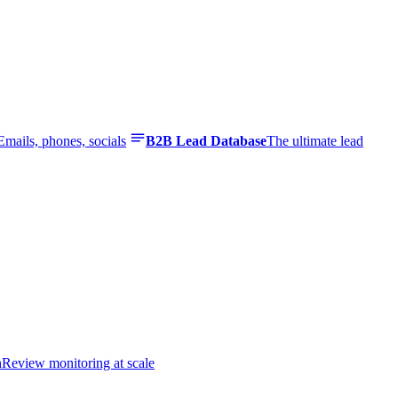
Emails, phones, socials
B2B Lead Database
The ultimate lead
n
Review monitoring at scale