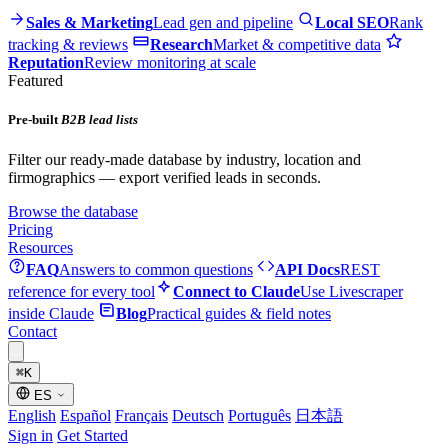
Sales & Marketing
Lead gen and pipeline
Local SEO
Rank
tracking & reviews
Research
Market & competitive data
Reputation
Review monitoring at scale
Featured
Pre-built
B2B lead lists
Filter our ready-made database by industry, location and
firmographics — export verified leads in seconds.
Browse the database
Pricing
Resources
FAQ
Answers to common questions
API Docs
REST
reference for every tool
Connect to Claude
Use Livescraper
inside Claude
Blog
Practical guides & field notes
Contact
⌘
K
ES
English
Español
Français
Deutsch
Português
日本語
Sign in
Get Started