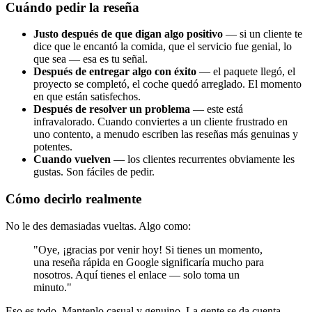
Cuándo pedir la reseña
Justo después de que digan algo positivo
— si un cliente te
dice que le encantó la comida, que el servicio fue genial, lo
que sea — esa es tu señal.
Después de entregar algo con éxito
— el paquete llegó, el
proyecto se completó, el coche quedó arreglado. El momento
en que están satisfechos.
Después de resolver un problema
— este está
infravalorado. Cuando conviertes a un cliente frustrado en
uno contento, a menudo escriben las reseñas más genuinas y
potentes.
Cuando vuelven
— los clientes recurrentes obviamente les
gustas. Son fáciles de pedir.
Cómo decirlo realmente
No le des demasiadas vueltas. Algo como:
"Oye, ¡gracias por venir hoy! Si tienes un momento,
una reseña rápida en Google significaría mucho para
nosotros. Aquí tienes el enlace — solo toma un
minuto."
Eso es todo. Mantenlo casual y genuino. La gente se da cuenta