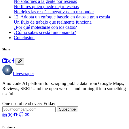
No sobornes a la gente por reseñas
No filtres quién puede dejar reseñas
No dejes las reseñas negativas sin responder
12. Adopta un enfoque basado en datos a gran escala
Un flujo de trabajo que realmente funciona
¿Por qué molestarse con los datos?
¿Cómo sabes si está funcionando?
Conclusión
Share
Livescraper
A no-code AI platform for scraping public data from Google Maps,
Reviews, SERPs and the open web — and turning it into something
useful.
One useful read every Friday
Subscribe
Products