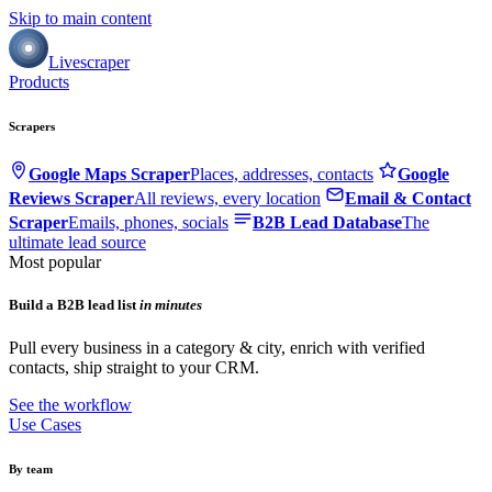
Skip to main content
Livescraper
Products
Scrapers
Google Maps Scraper
Places, addresses, contacts
Google
Reviews Scraper
All reviews, every location
Email & Contact
Scraper
Emails, phones, socials
B2B Lead Database
The
ultimate lead source
Most popular
Build a B2B lead list
in minutes
Pull every business in a category & city, enrich with verified
contacts, ship straight to your CRM.
See the workflow
Use Cases
By team