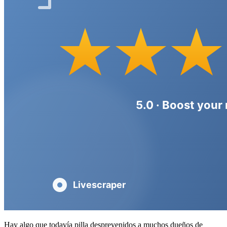
Hay algo que todavía pilla desprevenidos a muchos dueños de