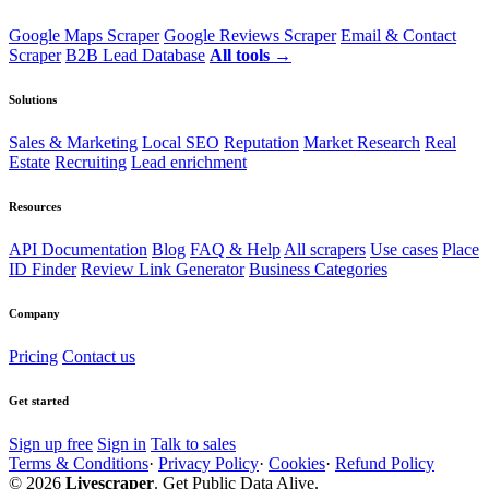
Google Maps Scraper
Google Reviews Scraper
Email & Contact
Scraper
B2B Lead Database
All tools →
Solutions
Sales & Marketing
Local SEO
Reputation
Market Research
Real
Estate
Recruiting
Lead enrichment
Resources
API Documentation
Blog
FAQ & Help
All scrapers
Use cases
Place
ID Finder
Review Link Generator
Business Categories
Company
Pricing
Contact us
Get started
Sign up free
Sign in
Talk to sales
Terms & Conditions
·
Privacy Policy
·
Cookies
·
Refund Policy
© 2026
Livescraper
. Get Public Data Alive.