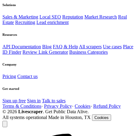
Solutions
Sales & Marketing
Local SEO
Reputation
Market Research
Real
Estate
Recruiting
Lead enrichment
Resources
API Documentation
Blog
FAQ & Help
All scrapers
Use cases
Place
ID Finder
Review Link Generator
Business Categories
Company
Pricing
Contact us
Get started
Sign up free
Sign in
Talk to sales
Terms & Conditions
·
Privacy Policy
·
Cookies
·
Refund Policy
© 2026
Livescraper
. Get Public Data Alive.
All systems operational
Made in Houston, TX
Cookies