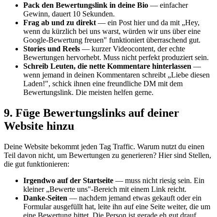
Pack den Bewertungslink in deine Bio
— einfacher
Gewinn, dauert 10 Sekunden.
Frag ab und zu direkt
— ein Post hier und da mit „Hey,
wenn du kürzlich bei uns warst, würden wir uns über eine
Google-Bewertung freuen" funktioniert überraschend gut.
Stories und Reels
— kurzer Videocontent, der echte
Bewertungen hervorhebt. Muss nicht perfekt produziert sein.
Schreib Leuten, die nette Kommentare hinterlassen
—
wenn jemand in deinen Kommentaren schreibt „Liebe diesen
Laden!", schick ihnen eine freundliche DM mit dem
Bewertungslink. Die meisten helfen gerne.
9. Füge Bewertungslinks auf deiner
Website hinzu
Deine Website bekommt jeden Tag Traffic. Warum nutzt du einen
Teil davon nicht, um Bewertungen zu generieren? Hier sind Stellen,
die gut funktionieren:
Irgendwo auf der Startseite
— muss nicht riesig sein. Ein
kleiner „Bewerte uns"-Bereich mit einem Link reicht.
Danke-Seiten
— nachdem jemand etwas gekauft oder ein
Formular ausgefüllt hat, leite ihn auf eine Seite weiter, die um
eine Bewertung bittet. Die Person ist gerade eh gut drauf.