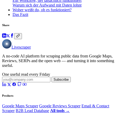
Ein Workflow, der tatsächlich funktioniert
Warum sich der Aufwand mit Daten lohnt
Woher weißt du, ob es funktioniert?
Das Fazit
Share
Livescraper
A no-code AI platform for scraping public data from Google Maps,
Reviews, SERPs and the open web — and turning it into something
useful.
One useful read every Friday
Subscribe
Products
Google Maps Scraper
Google Reviews Scraper
Email & Contact
Scraper
B2B Lead Database
All tools →