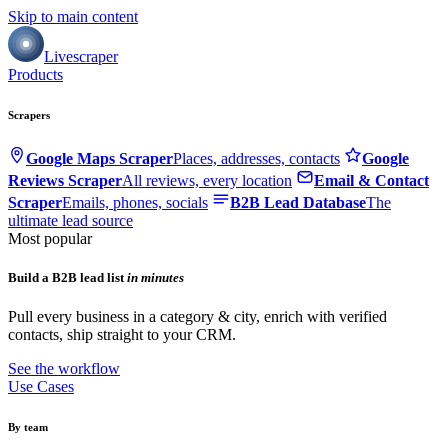
Skip to main content
Livescraper
Products
Scrapers
Google Maps Scraper
Places, addresses, contacts
Google
Reviews Scraper
All reviews, every location
Email & Contact
Scraper
Emails, phones, socials
B2B Lead Database
The
ultimate lead source
Most popular
Build a B2B lead list
in minutes
Pull every business in a category & city, enrich with verified
contacts, ship straight to your CRM.
See the workflow
Use Cases
By team