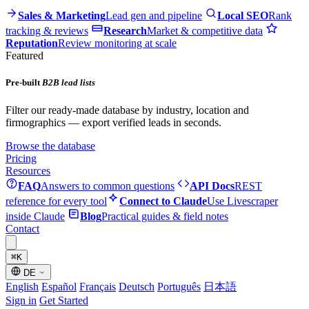
Sales & Marketing
Lead gen and pipeline
Local SEO
Rank
tracking & reviews
Research
Market & competitive data
Reputation
Review monitoring at scale
Featured
Pre-built
B2B lead lists
Filter our ready-made database by industry, location and
firmographics — export verified leads in seconds.
Browse the database
Pricing
Resources
FAQ
Answers to common questions
API Docs
REST
reference for every tool
Connect to Claude
Use Livescraper
inside Claude
Blog
Practical guides & field notes
Contact
⌘
K
DE
English
Español
Français
Deutsch
Português
日本語
Sign in
Get Started