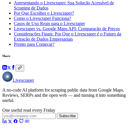
Apresentando o Livescraper: Sua Solução Acessível de
Scraping de Dados
Por Que Escolher o Livescraper?
Como o Livescraper Funciona?
Casos de Uso Reais para o Livescraper
Livescraper vs. Google Maps API: Comparação de Preços
Considerações Finais: Por Que o Livescraper é o Futuro da
Extração de Dados Empresariais
Pronto para Começar?
Share
Livescraper
A no-code AI platform for scraping public data from Google Maps,
Reviews, SERPs and the open web — and turning it into something
useful.
One useful read every Friday
Subscribe