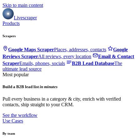
Skip to main content
Livescraper
Products
Scrapers
Google Maps Scraper
Places, addresses, contacts
Google
Reviews Scraper
All reviews, every location
Email & Contact
Scraper
Emails, phones, socials
B2B Lead Database
The
ultimate lead source
Most popular
Build a B2B lead list
in minutes
Pull every business in a category & city, enrich with verified
contacts, ship straight to your CRM.
See the workflow
Use Cases
By team