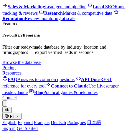
Sales & Marketing
Lead gen and pipeline
Local SEO
Rank
tracking & reviews
Research
Market & competitive data
Reputation
Review monitoring at scale
Featured
Pre-built
B2B lead lists
Filter our ready-made database by industry, location and
firmographics — export verified leads in seconds.
Browse the database
Pricing
Resources
FAQ
Answers to common questions
API Docs
REST
reference for every tool
Connect to Claude
Use Livescraper
inside Claude
Blog
Practical guides & field notes
Contact
⌘
K
PT
English
Español
Français
Deutsch
Português
日本語
Sign in
Get Started