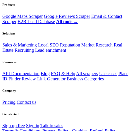
Products
Google Maps Scraper
Google Reviews Scraper
Email & Contact
Scraper
B2B Lead Database
All tools →
Solutions
Sales & Marketing
Local SEO
Reputation
Market Research
Real
Estate
Recruiting
Lead enrichment
Resources
API Documentation
Blog
FAQ & Help
All scrapers
Use cases
Place
ID Finder
Review Link Generator
Business Categories
Company
Pricing
Contact us
Get started
Sign up free
Sign in
Talk to sales
Terms & Conditions
·
Privacy Policy
·
Cookies
·
Refund Policy