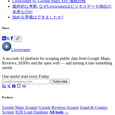
Livescraper vs. Google Maps API: 価格比較
最終的な考察: なぜLivescraperはビジネスデータ抽出の
未来なのか
始める準備はできましたか?
Share
Livescraper
A no-code AI platform for scraping public data from Google Maps,
Reviews, SERPs and the open web — and turning it into something
useful.
One useful read every Friday
Subscribe
Products
Google Maps Scraper
Google Reviews Scraper
Email & Contact
Scraper
B2B Lead Database
All tools →