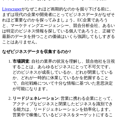
Livescraper
がなぜこれほど画期的なのかを掘り下げる前に、
まずは現代の企業や開発者にとってビジネスデータがなぜそ
れほど重要なのかを探ってみましょう。EC企業であろう
と、マーケティングエージェンシー、競合分析会社、あるい
は特定のビジネス情報を探している個人であろうと、正確で
最新のデータを持つことの価値はいくら強調してもしすぎる
ことはありません。
なぜビジネスデータを収集するのか?
市場調査
: 自社の業界の状況を理解し、競合他社を注視
することは、あらゆるビジネスにとって不可欠です。
どのビジネスが成長しているか、どれが閉業している
か、どれが一時的に休業しているかを把握すること
で、自社戦略について十分な情報に基づいた意思決定
が可能になります。
リードジェネレーション
: 営業に携わる企業にとって、
アクティブなビジネスと閉業したビジネスを識別でき
る能力は、リードジェネレーションを効率化します。
営業中で稼働しているビジネスをターゲットにするこ