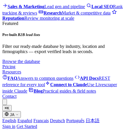
Sales & Marketing
Lead gen and pipeline
Local SEO
Rank
tracking & reviews
Research
Market & competitive data
Reputation
Review monitoring at scale
Featured
Pre-built
B2B lead lists
Filter our ready-made database by industry, location and
firmographics — export verified leads in seconds.
Browse the database
Pricing
Resources
FAQ
Answers to common questions
API Docs
REST
reference for every tool
Connect to Claude
Use Livescraper
inside Claude
Blog
Practical guides & field notes
Contact
⌘
K
JA
English
Español
Français
Deutsch
Português
日本語
Sign in
Get Started