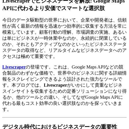
Livescraperでビジネスデータを解放: Google Maps
APIに代わるより安価でスマートな選択肢
今日のデータ駆動型の世界において、企業や開発者は、信頼
性が高く最新の情報を迅速かつ効率的に収集する方法を常に
模索しています。顧客行動の理解、市場調査の実施、あるい
は単にビジネスが一時休業中なのか、永続的に閉業している
のか、それともアクティブなのかといったビジネスステータ
スデータの取得など、リアルタイムなビジネスデータへのア
クセスは極めて重要です。
Livescraper
の登場です。これは、Google Maps APIなどの競
合製品のわずかな価格で、世界中のビジネスに関する詳細情
報をスクレイピングできるよう設計された強力なツールで
す。本ブログでは、
Livescraper
がいかにして貴重なビジネ
スインサイトを収集するための定番ソリューションになり得
るか、他のツールとの違い、そしてなぜGoogle Maps APIに
代わる最もコスト効率の良い選択肢なのかを探っていきま
す。
デジタル時代におけるビジネスデータの重要性