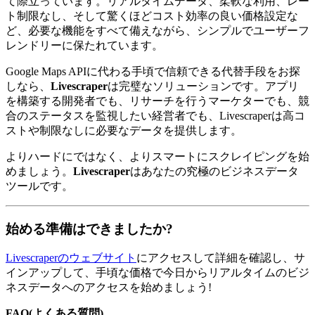
て際立っています。リアルタイムデータ、柔軟な利用、レー
ト制限なし、そして驚くほどコスト効率の良い価格設定な
ど、必要な機能をすべて備えながら、シンプルでユーザーフ
レンドリーに保たれています。
Google Maps APIに代わる手頃で信頼できる代替手段をお探
しなら、
Livescraper
は完璧なソリューションです。アプリ
を構築する開発者でも、リサーチを行うマーケターでも、競
合のステータスを監視したい経営者でも、Livescraperは高コ
ストや制限なしに必要なデータを提供します。
よりハードにではなく、よりスマートにスクレイピングを始
めましょう。
Livescraper
はあなたの究極のビジネスデータ
ツールです。
始める準備はできましたか?
Livescraperのウェブサイト
にアクセスして詳細を確認し、サ
インアップして、手頃な価格で今日からリアルタイムのビジ
ネスデータへのアクセスを始めましょう!
FAQ(よくある質問)