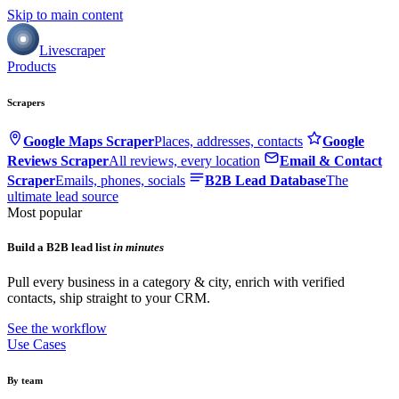
Skip to main content
Livescraper
Products
Scrapers
Google Maps Scraper
Places, addresses, contacts
Google
Reviews Scraper
All reviews, every location
Email & Contact
Scraper
Emails, phones, socials
B2B Lead Database
The
ultimate lead source
Most popular
Build a B2B lead list
in minutes
Pull every business in a category & city, enrich with verified
contacts, ship straight to your CRM.
See the workflow
Use Cases
By team