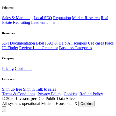
Solutions
Sales & Marketing
Local SEO
Reputation
Market Research
Real
Estate
Recruiting
Lead enrichment
Resources
API Documentation
Blog
FAQ & Help
All scrapers
Use cases
Place
ID Finder
Review Link Generator
Business Categories
Company
Pricing
Contact us
Get started
Sign up free
Sign in
Talk to sales
Terms & Conditions
·
Privacy Policy
·
Cookies
·
Refund Policy
© 2026
Livescraper
. Get Public Data Alive.
All systems operational
Made in Houston, TX
Cookies