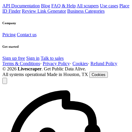
API Documentation
Blog
FAQ & Help
All scrapers
Use cases
Place
ID Finder
Review Link Generator
Business Categories
Company
Pricing
Contact us
Get started
Sign up free
Sign in
Talk to sales
Terms & Conditions
·
Privacy Policy
·
Cookies
·
Refund Policy
© 2026
Livescraper
. Get Public Data Alive.
All systems operational
Made in Houston, TX
Cookies