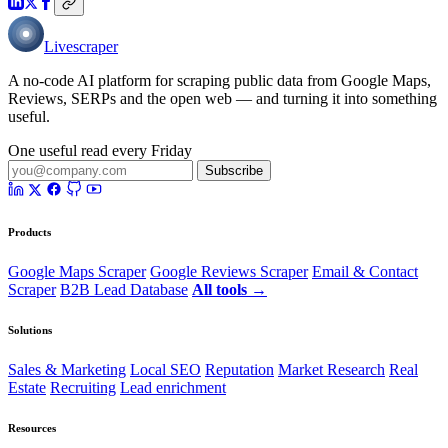
Livescraper
A no-code AI platform for scraping public data from Google Maps,
Reviews, SERPs and the open web — and turning it into something
useful.
One useful read every Friday
Subscribe
Products
Google Maps Scraper
Google Reviews Scraper
Email & Contact
Scraper
B2B Lead Database
All tools →
Solutions
Sales & Marketing
Local SEO
Reputation
Market Research
Real
Estate
Recruiting
Lead enrichment
Resources