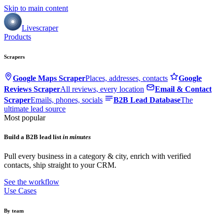
Skip to main content
Livescraper
Products
Scrapers
Google Maps Scraper
Places, addresses, contacts
Google
Reviews Scraper
All reviews, every location
Email & Contact
Scraper
Emails, phones, socials
B2B Lead Database
The
ultimate lead source
Most popular
Build a B2B lead list
in minutes
Pull every business in a category & city, enrich with verified
contacts, ship straight to your CRM.
See the workflow
Use Cases
By team