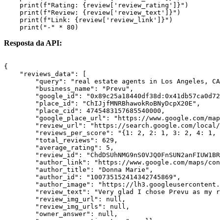
    print(f"Rating: {review['review_rating']}")

    print(f"Review: {review['review_text']}")

    print(f"Link: {review['review_link']}")

Resposta da API:
{

    "reviews_data": [

        "query": "real estate agents in Los Angeles, CA
        "business_name": "Prevu",

        "google_id": "0x89c25a18440df38d:0x41db57ca0d72
        "place_id": "ChIJjfMNRBhawokRoBNyDcpX20E",

        "place_cid": 4745483157685540000,

        "google_place_url": "https://www.google.com/map
        "review_url": "https://search.google.com/local/
        "reviews_per_score": "{1: 2, 2: 1, 3: 2, 4: 1, 
        "total_reviews": 629,

        "average_rating": 5,

        "review_id": "ChdDSUhNMG9nS0VJQ0FnSUN2anFIUW1BR
        "author_link": "https://www.google.com/maps/con
        "author_title": "Donna Marie",

        "author_id": "100735152414342745869",

        "author_image": "https://lh3.googleusercontent.
        "review_text": "Very glad I chose Prevu as my r
        "review_img_url": null,

        "review_img_urls": null,

        "owner_answer": null,
