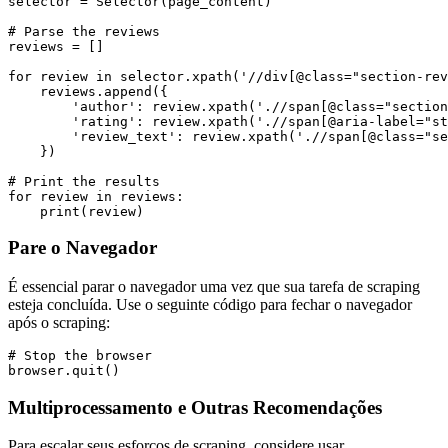
selector = Selector(page_content)

# Parse the reviews

reviews = []

for review in selector.xpath('//div[@class="section-rev
    reviews.append({

        'author': review.xpath('.//span[@class="section
        'rating': review.xpath('.//span[@aria-label="st
        'review_text': review.xpath('.//span[@class="se
    })

# Print the results

for review in reviews:

Pare o Navegador
É essencial parar o navegador uma vez que sua tarefa de scraping
esteja concluída. Use o seguinte código para fechar o navegador
após o scraping:
# Stop the browser

Multiprocessamento e Outras Recomendações
Para escalar seus esforços de scraping, considere usar