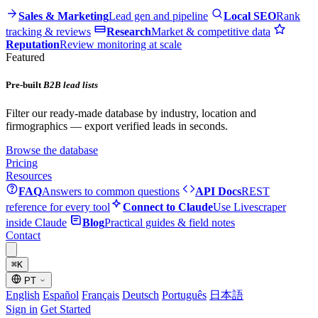
Sales & Marketing
Lead gen and pipeline
Local SEO
Rank
tracking & reviews
Research
Market & competitive data
Reputation
Review monitoring at scale
Featured
Pre-built
B2B lead lists
Filter our ready-made database by industry, location and
firmographics — export verified leads in seconds.
Browse the database
Pricing
Resources
FAQ
Answers to common questions
API Docs
REST
reference for every tool
Connect to Claude
Use Livescraper
inside Claude
Blog
Practical guides & field notes
Contact
⌘
K
PT
English
Español
Français
Deutsch
Português
日本語
Sign in
Get Started