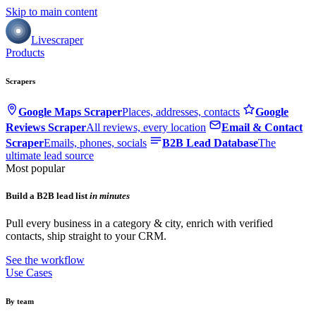
Skip to main content
Livescraper
Products
Scrapers
Google Maps Scraper
Places, addresses, contacts
Google
Reviews Scraper
All reviews, every location
Email & Contact
Scraper
Emails, phones, socials
B2B Lead Database
The
ultimate lead source
Most popular
Build a B2B lead list
in minutes
Pull every business in a category & city, enrich with verified
contacts, ship straight to your CRM.
See the workflow
Use Cases
By team