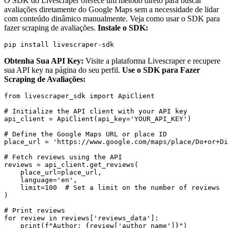
O SDK do Livescraper oferece um método direto para buscar
avaliações diretamente do Google Maps sem a necessidade de lidar
com conteúdo dinâmico manualmente. Veja como usar o SDK para
fazer scraping de avaliações.
Instale o SDK:
Obtenha Sua API Key:
Visite a plataforma Livescraper e recupere
sua API key na página do seu perfil.
Use o SDK para Fazer
Scraping de Avaliações:
from livescraper_sdk import ApiClient

# Initialize the API client with your API key

api_client = ApiClient(api_key='YOUR_API_KEY')

# Define the Google Maps URL or place ID

place_url = 'https://www.google.com/maps/place/Do+or+Di
# Fetch reviews using the API

reviews = api_client.get_reviews(

    place_url=place_url,

    language='en',

    limit=100  # Set a limit on the number of reviews

)

# Print reviews

for review in reviews['reviews_data']:

    print(f"Author: {review['author_name']}")
