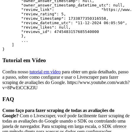
        "owner_answer_timestamp": null,

        "owner_answer_timestamp_datetime_utc": null,

        "review_link":                    "https://www.
        "review_rating": 5,

        "review_timestamp": 1733877350316558,

        "review_datetime_utc": "11-12-2024 06:05:50",

        "review_likes": null,

        "reviews_id": 4745483157685540000

        },

        ...

    ]

Tutorial em Vídeo
Confira nosso
tutorial em vídeo
para obter um guia detalhado, passo
a passo, sobre como configurar e usar o Livescraper para fazer
scraping de avaliações do Google. https://www.youtube.com/watch?
v=8PwEtCCKZlU
FAQ
Como faço para fazer scraping de todas as avaliações do
Google?
Com o Livescraper, você pode facilmente fazer scraping de
todas as avaliações do Google usando o SDK ou controlando uma
janela de navegador. Para scraping em larga escala, o SDK oferece
um método direto para acessar os dados sem configurações