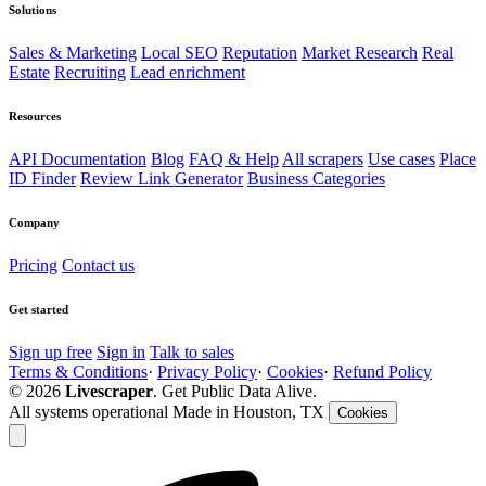
Solutions
Sales & Marketing
Local SEO
Reputation
Market Research
Real
Estate
Recruiting
Lead enrichment
Resources
API Documentation
Blog
FAQ & Help
All scrapers
Use cases
Place
ID Finder
Review Link Generator
Business Categories
Company
Pricing
Contact us
Get started
Sign up free
Sign in
Talk to sales
Terms & Conditions
·
Privacy Policy
·
Cookies
·
Refund Policy
© 2026
Livescraper
. Get Public Data Alive.
All systems operational
Made in Houston, TX
Cookies