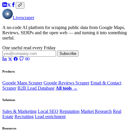
Livescraper
A no-code AI platform for scraping public data from Google Maps,
Reviews, SERPs and the open web — and turning it into something
useful.
One useful read every Friday
Subscribe
Products
Google Maps Scraper
Google Reviews Scraper
Email & Contact
Scraper
B2B Lead Database
All tools →
Solutions
Sales & Marketing
Local SEO
Reputation
Market Research
Real
Estate
Recruiting
Lead enrichment
Resources