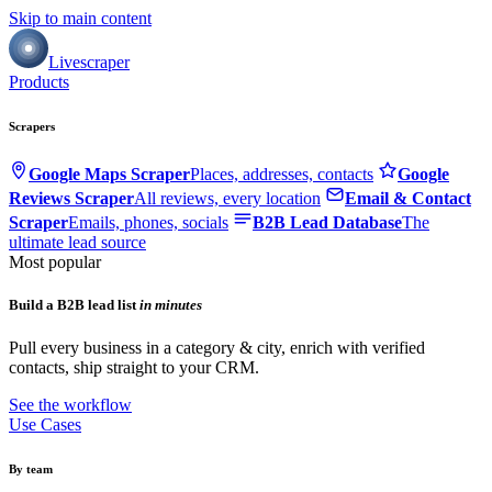
Skip to main content
Livescraper
Products
Scrapers
Google Maps Scraper
Places, addresses, contacts
Google
Reviews Scraper
All reviews, every location
Email & Contact
Scraper
Emails, phones, socials
B2B Lead Database
The
ultimate lead source
Most popular
Build a B2B lead list
in minutes
Pull every business in a category & city, enrich with verified
contacts, ship straight to your CRM.
See the workflow
Use Cases
By team