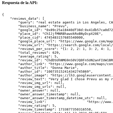
Respuesta de la API:
{

    "reviews_data": [

        "query": "real estate agents in Los Angeles, CA
        "business_name": "Prevu",

        "google_id": "0x89c25a18440df38d:0x41db57ca0d72
        "place_id": "ChIJjfMNRBhawokRoBNyDcpX20E",

        "place_cid": 4745483157685540000,

        "google_place_url": "https://www.google.com/map
        "review_url": "https://search.google.com/local/
        "reviews_per_score": "{1: 2, 2: 1, 3: 2, 4: 1, 
        "total_reviews": 629,

        "average_rating": 5,

        "review_id": "ChdDSUhNMG9nS0VJQ0FnSUN2anFIUW1BR
        "author_link": "https://www.google.com/maps/con
        "author_title": "Donna Marie",

        "author_id": "100735152414342745869",

        "author_image": "https://lh3.googleusercontent.
        "review_text": "Very glad I chose Prevu as my r
        "review_img_url": null,

        "review_img_urls": null,

        "owner_answer": null,

        "owner_answer_timestamp": null,

        "owner_answer_timestamp_datetime_utc": null,

        "review_link":                    "https://www.
        "review_rating": 5,

        "review_timestamp": 1733877350316558,
