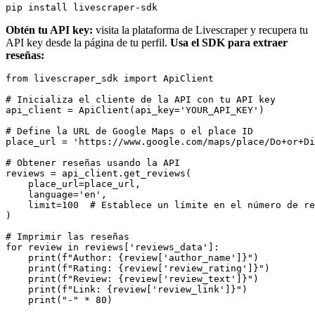
Obtén tu API key:
visita la plataforma de Livescraper y recupera tu
API key desde la página de tu perfil.
Usa el SDK para extraer
reseñas:
from livescraper_sdk import ApiClient

# Inicializa el cliente de la API con tu API key

api_client = ApiClient(api_key='YOUR_API_KEY')

# Define la URL de Google Maps o el place ID

place_url = 'https://www.google.com/maps/place/Do+or+Di
# Obtener reseñas usando la API

reviews = api_client.get_reviews(

    place_url=place_url,

    language='en',

    limit=100  # Establece un límite en el número de re
)

# Imprimir las reseñas

for review in reviews['reviews_data']:

    print(f"Author: {review['author_name']}")

    print(f"Rating: {review['review_rating']}")

    print(f"Review: {review['review_text']}")

    print(f"Link: {review['review_link']}")
