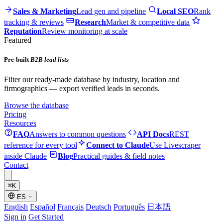
Sales & Marketing
Lead gen and pipeline
Local SEO
Rank
tracking & reviews
Research
Market & competitive data
Reputation
Review monitoring at scale
Featured
Pre-built
B2B lead lists
Filter our ready-made database by industry, location and
firmographics — export verified leads in seconds.
Browse the database
Pricing
Resources
FAQ
Answers to common questions
API Docs
REST
reference for every tool
Connect to Claude
Use Livescraper
inside Claude
Blog
Practical guides & field notes
Contact
⌘
K
ES
English
Español
Français
Deutsch
Português
日本語
Sign in
Get Started