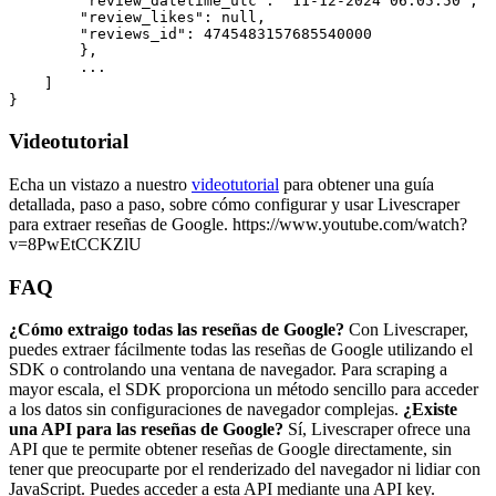
        "review_datetime_utc": "11-12-2024 06:05:50",

        "review_likes": null,

        "reviews_id": 4745483157685540000

        },

        ...

    ]

Videotutorial
Echa un vistazo a nuestro
videotutorial
para obtener una guía
detallada, paso a paso, sobre cómo configurar y usar Livescraper
para extraer reseñas de Google. https://www.youtube.com/watch?
v=8PwEtCCKZlU
FAQ
¿Cómo extraigo todas las reseñas de Google?
Con Livescraper,
puedes extraer fácilmente todas las reseñas de Google utilizando el
SDK o controlando una ventana de navegador. Para scraping a
mayor escala, el SDK proporciona un método sencillo para acceder
a los datos sin configuraciones de navegador complejas.
¿Existe
una API para las reseñas de Google?
Sí, Livescraper ofrece una
API que te permite obtener reseñas de Google directamente, sin
tener que preocuparte por el renderizado del navegador ni lidiar con
JavaScript. Puedes acceder a esta API mediante una API key.