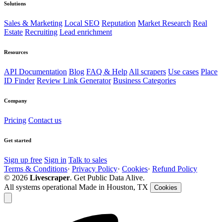
Solutions
Sales & Marketing
Local SEO
Reputation
Market Research
Real
Estate
Recruiting
Lead enrichment
Resources
API Documentation
Blog
FAQ & Help
All scrapers
Use cases
Place
ID Finder
Review Link Generator
Business Categories
Company
Pricing
Contact us
Get started
Sign up free
Sign in
Talk to sales
Terms & Conditions
·
Privacy Policy
·
Cookies
·
Refund Policy
© 2026
Livescraper
. Get Public Data Alive.
All systems operational
Made in Houston, TX
Cookies