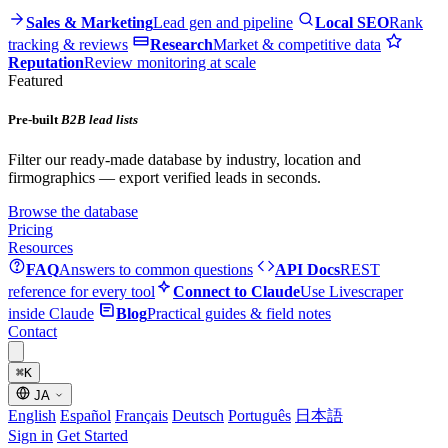
Sales & Marketing
Lead gen and pipeline
Local SEO
Rank
tracking & reviews
Research
Market & competitive data
Reputation
Review monitoring at scale
Featured
Pre-built
B2B lead lists
Filter our ready-made database by industry, location and
firmographics — export verified leads in seconds.
Browse the database
Pricing
Resources
FAQ
Answers to common questions
API Docs
REST
reference for every tool
Connect to Claude
Use Livescraper
inside Claude
Blog
Practical guides & field notes
Contact
⌘
K
JA
English
Español
Français
Deutsch
Português
日本語
Sign in
Get Started