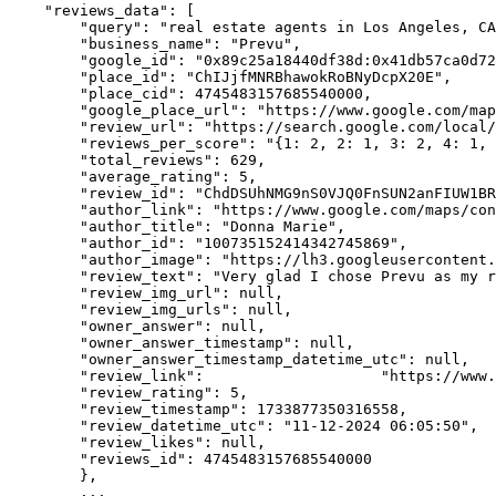
    "reviews_data": [

        "query": "real estate agents in Los Angeles, CA
        "business_name": "Prevu",

        "google_id": "0x89c25a18440df38d:0x41db57ca0d72
        "place_id": "ChIJjfMNRBhawokRoBNyDcpX20E",

        "place_cid": 4745483157685540000,

        "google_place_url": "https://www.google.com/map
        "review_url": "https://search.google.com/local/
        "reviews_per_score": "{1: 2, 2: 1, 3: 2, 4: 1, 
        "total_reviews": 629,

        "average_rating": 5,

        "review_id": "ChdDSUhNMG9nS0VJQ0FnSUN2anFIUW1BR
        "author_link": "https://www.google.com/maps/con
        "author_title": "Donna Marie",

        "author_id": "100735152414342745869",

        "author_image": "https://lh3.googleusercontent.
        "review_text": "Very glad I chose Prevu as my r
        "review_img_url": null,

        "review_img_urls": null,

        "owner_answer": null,

        "owner_answer_timestamp": null,

        "owner_answer_timestamp_datetime_utc": null,

        "review_link":                    "https://www.
        "review_rating": 5,

        "review_timestamp": 1733877350316558,

        "review_datetime_utc": "11-12-2024 06:05:50",

        "review_likes": null,

        "reviews_id": 4745483157685540000

        },

        ...
