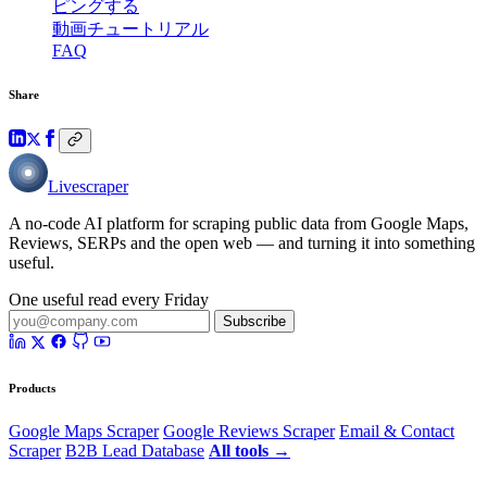
ピングする
動画チュートリアル
FAQ
Share
Livescraper
A no-code AI platform for scraping public data from Google Maps,
Reviews, SERPs and the open web — and turning it into something
useful.
One useful read every Friday
Subscribe
Products
Google Maps Scraper
Google Reviews Scraper
Email & Contact
Scraper
B2B Lead Database
All tools →