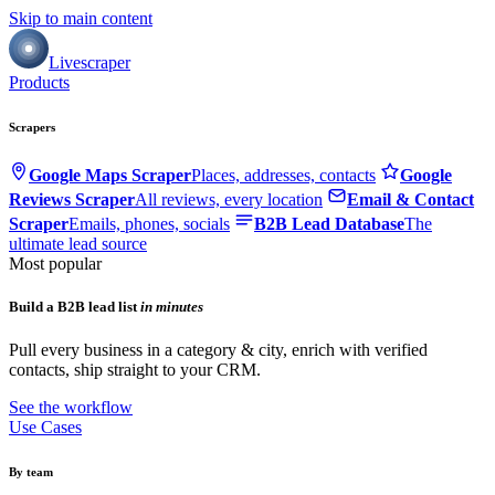
Skip to main content
Livescraper
Products
Scrapers
Google Maps Scraper
Places, addresses, contacts
Google
Reviews Scraper
All reviews, every location
Email & Contact
Scraper
Emails, phones, socials
B2B Lead Database
The
ultimate lead source
Most popular
Build a B2B lead list
in minutes
Pull every business in a category & city, enrich with verified
contacts, ship straight to your CRM.
See the workflow
Use Cases
By team