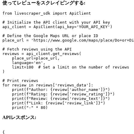
使ってレビューをスクレイピングする:
from livescraper_sdk import ApiClient

# Initialize the API client with your API key

api_client = ApiClient(api_key='YOUR_API_KEY')

# Define the Google Maps URL or place ID

place_url = 'https://www.google.com/maps/place/Do+or+Di
# Fetch reviews using the API

reviews = api_client.get_reviews(

    place_url=place_url,

    language='en',

    limit=100  # Set a limit on the number of reviews

)

# Print reviews

for review in reviews['reviews_data']:

    print(f"Author: {review['author_name']}")

    print(f"Rating: {review['review_rating']}")

    print(f"Review: {review['review_text']}")

    print(f"Link: {review['review_link']}")

APIレスポンス:
{
