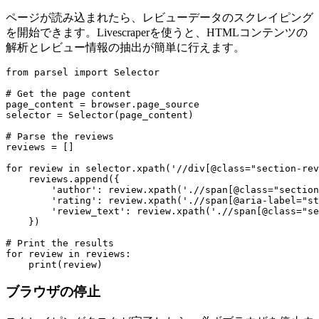
ページが読み込まれたら、レビューデータのスクレイピング
を開始できます。Livescraperを使うと、HTMLコンテンツの
解析とレビュー情報の抽出が簡単に行えます。
from parsel import Selector

# Get the page content

page_content = browser.page_source

selector = Selector(page_content)

# Parse the reviews

reviews = []

for review in selector.xpath('//div[@class="section-rev
    reviews.append({

        'author': review.xpath('.//span[@class="section
        'rating': review.xpath('.//span[@aria-label="st
        'review_text': review.xpath('.//span[@class="se
    })

# Print the results

for review in reviews:

ブラウザの停止