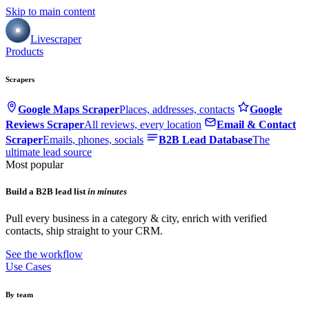
Skip to main content
Livescraper
Products
Scrapers
Google Maps Scraper
Places, addresses, contacts
Google
Reviews Scraper
All reviews, every location
Email & Contact
Scraper
Emails, phones, socials
B2B Lead Database
The
ultimate lead source
Most popular
Build a B2B lead list
in minutes
Pull every business in a category & city, enrich with verified
contacts, ship straight to your CRM.
See the workflow
Use Cases
By team