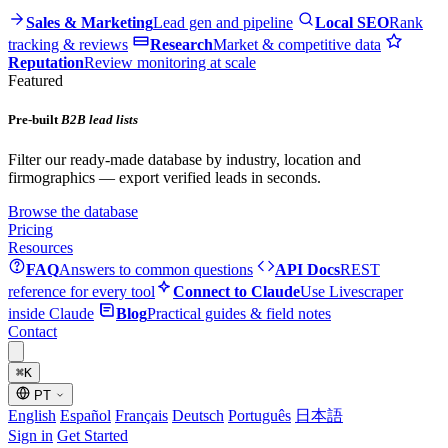
Sales & Marketing
Lead gen and pipeline
Local SEO
Rank
tracking & reviews
Research
Market & competitive data
Reputation
Review monitoring at scale
Featured
Pre-built
B2B lead lists
Filter our ready-made database by industry, location and
firmographics — export verified leads in seconds.
Browse the database
Pricing
Resources
FAQ
Answers to common questions
API Docs
REST
reference for every tool
Connect to Claude
Use Livescraper
inside Claude
Blog
Practical guides & field notes
Contact
⌘
K
PT
English
Español
Français
Deutsch
Português
日本語
Sign in
Get Started