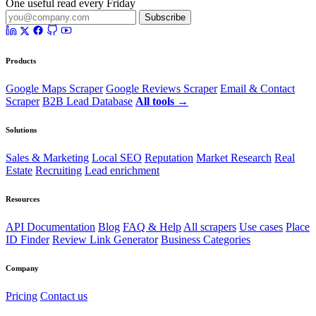
One useful read every Friday
Subscribe
Products
Google Maps Scraper
Google Reviews Scraper
Email & Contact
Scraper
B2B Lead Database
All tools →
Solutions
Sales & Marketing
Local SEO
Reputation
Market Research
Real
Estate
Recruiting
Lead enrichment
Resources
API Documentation
Blog
FAQ & Help
All scrapers
Use cases
Place
ID Finder
Review Link Generator
Business Categories
Company
Pricing
Contact us