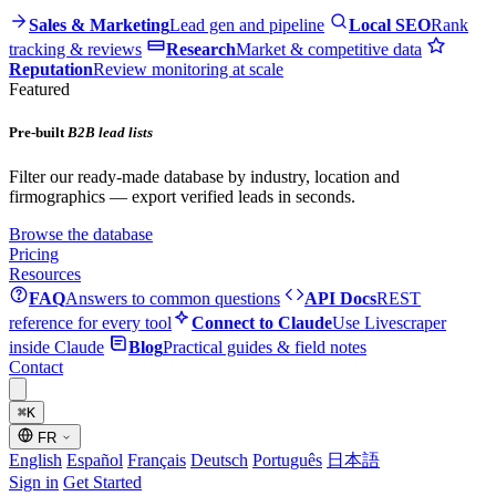
Sales & Marketing
Lead gen and pipeline
Local SEO
Rank
tracking & reviews
Research
Market & competitive data
Reputation
Review monitoring at scale
Featured
Pre-built
B2B lead lists
Filter our ready-made database by industry, location and
firmographics — export verified leads in seconds.
Browse the database
Pricing
Resources
FAQ
Answers to common questions
API Docs
REST
reference for every tool
Connect to Claude
Use Livescraper
inside Claude
Blog
Practical guides & field notes
Contact
⌘
K
FR
English
Español
Français
Deutsch
Português
日本語
Sign in
Get Started