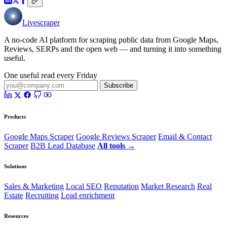
Livescraper
A no-code AI platform for scraping public data from Google Maps,
Reviews, SERPs and the open web — and turning it into something
useful.
One useful read every Friday
Subscribe
Products
Google Maps Scraper
Google Reviews Scraper
Email & Contact
Scraper
B2B Lead Database
All tools →
Solutions
Sales & Marketing
Local SEO
Reputation
Market Research
Real
Estate
Recruiting
Lead enrichment
Resources