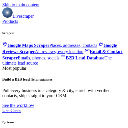
Skip to main content
Livescraper
Products
Scrapers
Google Maps Scraper
Places, addresses, contacts
Google
Reviews Scraper
All reviews, every location
Email & Contact
Scraper
Emails, phones, socials
B2B Lead Database
The
ultimate lead source
Most popular
Build a B2B lead list
in minutes
Pull every business in a category & city, enrich with verified
contacts, ship straight to your CRM.
See the workflow
Use Cases
By team