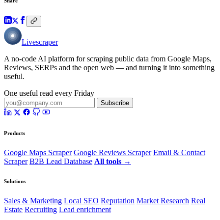
Share
Livescraper
A no-code AI platform for scraping public data from Google Maps,
Reviews, SERPs and the open web — and turning it into something
useful.
One useful read every Friday
Subscribe
Products
Google Maps Scraper
Google Reviews Scraper
Email & Contact
Scraper
B2B Lead Database
All tools →
Solutions
Sales & Marketing
Local SEO
Reputation
Market Research
Real
Estate
Recruiting
Lead enrichment