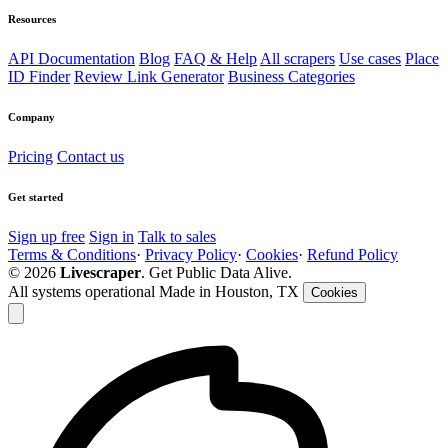
Resources
API Documentation
Blog
FAQ & Help
All scrapers
Use cases
Place
ID Finder
Review Link Generator
Business Categories
Company
Pricing
Contact us
Get started
Sign up free
Sign in
Talk to sales
Terms & Conditions
·
Privacy Policy
·
Cookies
·
Refund Policy
© 2026
Livescraper
. Get Public Data Alive.
All systems operational
Made in Houston, TX
Cookies