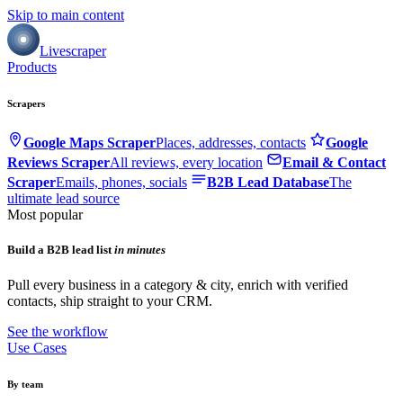
Skip to main content
Livescraper
Products
Scrapers
Google Maps Scraper
Places, addresses, contacts
Google
Reviews Scraper
All reviews, every location
Email & Contact
Scraper
Emails, phones, socials
B2B Lead Database
The
ultimate lead source
Most popular
Build a B2B lead list
in minutes
Pull every business in a category & city, enrich with verified
contacts, ship straight to your CRM.
See the workflow
Use Cases
By team