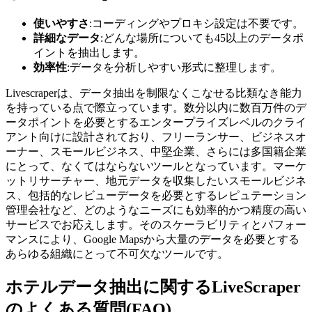
使いやすさ
:コーディングやプロキシ設定は不要です。
詳細なデータ
:どんな場所についても45以上のデータポ
イントを抽出します。
効率性
:データを分析しやすい形式に整理します。
Livescraperは、データ抽出を制限なくこなせる比類なき能力
を持っている点で際立っています。数分以内に数百万件のデ
ータポイントを必要とするエンタープライズレベルのクライ
アント向けに設計されており、フリーランサー、ビジネスオ
ーナー、スモールビジネス、中堅企業、さらには多国籍企業
にとって、なくてはならないツールとなっています。マーケ
ットリサーチャー、地元データを収集したいスモールビジネ
ス、包括的なレビューデータを必要とするレピュテーション
管理会社など、どのようなニーズにも効率的かつ精度の高い
サービスでお応えします。そのスケーラビリティとパフォー
マンスにより、Google Mapsから大量のデータを必要とする
あらゆる組織にとって不可欠なツールです。
ホテルデータ抽出に関するLiveScraper
のよくある質問(FAQ)