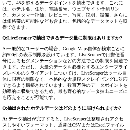
いて、45を超えるデータポイントを抽出できます。これに
は、ホテル名、住所、電話番号、ウェブサイト/予約リン
ク、カスタマー評価、レビュー、写真、説明、設備、さらに
は価格帯の可能性なども含まれ、包括的なデータセットを取
得できます。
Q:LiveScraperで抽出できるデータ量に制限はありますか?
A:一般的なユーザーの場合、Google Maps自体が検索ごとに
約500件の表示制限を設けています。LiveScraperでは郵便番
号によるセグメンテーションなどの方法でこの制限を回避で
きます。ただし、大量のデータを必要とするエンタープライ
ズレベルのクライアントについては、LiveScraperはツール自
体に固有の制限なく、本格的な大規模スクレイピングに対応
できるよう構築されています。数百万件のデータポイントを
効率的に収集できるため、最も野心的なデータ抽出ニーズに
も応えることが可能です。
Q:抽出されたホテルデータはどのように届けられますか?
A:
データ抽出が完了すると、LiveScraperは整理されアクセ
スしやすいフォーマット、通常はCSVまたはExcelファイル