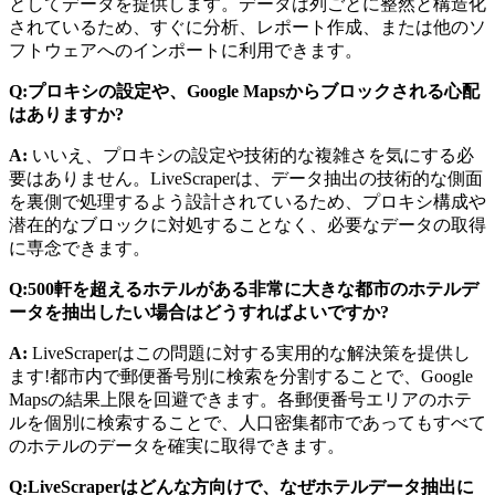
としてデータを提供します。データは列ごとに整然と構造化
されているため、すぐに分析、レポート作成、または他のソ
フトウェアへのインポートに利用できます。
Q:プロキシの設定や、Google Mapsからブロックされる心配
はありますか?
A:
いいえ、プロキシの設定や技術的な複雑さを気にする必
要はありません。LiveScraperは、データ抽出の技術的な側面
を裏側で処理するよう設計されているため、プロキシ構成や
潜在的なブロックに対処することなく、必要なデータの取得
に専念できます。
Q:500軒を超えるホテルがある非常に大きな都市のホテルデ
ータを抽出したい場合はどうすればよいですか?
A:
LiveScraperはこの問題に対する実用的な解決策を提供し
ます!都市内で郵便番号別に検索を分割することで、Google
Mapsの結果上限を回避できます。各郵便番号エリアのホテ
ルを個別に検索することで、人口密集都市であってもすべて
のホテルのデータを確実に取得できます。
Q:LiveScraperはどんな方向けで、なぜホテルデータ抽出に