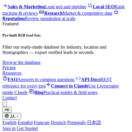
Sales & Marketing
Lead gen and pipeline
Local SEO
Rank
tracking & reviews
Research
Market & competitive data
Reputation
Review monitoring at scale
Featured
Pre-built
B2B lead lists
Filter our ready-made database by industry, location and
firmographics — export verified leads in seconds.
Browse the database
Pricing
Resources
FAQ
Answers to common questions
API Docs
REST
reference for every tool
Connect to Claude
Use Livescraper
inside Claude
Blog
Practical guides & field notes
Contact
⌘
K
JA
English
Español
Français
Deutsch
Português
日本語
Sign in
Get Started