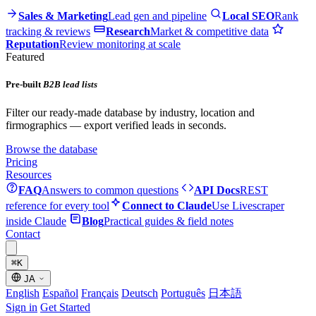
Sales & Marketing
Lead gen and pipeline
Local SEO
Rank
tracking & reviews
Research
Market & competitive data
Reputation
Review monitoring at scale
Featured
Pre-built
B2B lead lists
Filter our ready-made database by industry, location and
firmographics — export verified leads in seconds.
Browse the database
Pricing
Resources
FAQ
Answers to common questions
API Docs
REST
reference for every tool
Connect to Claude
Use Livescraper
inside Claude
Blog
Practical guides & field notes
Contact
⌘
K
JA
English
Español
Français
Deutsch
Português
日本語
Sign in
Get Started