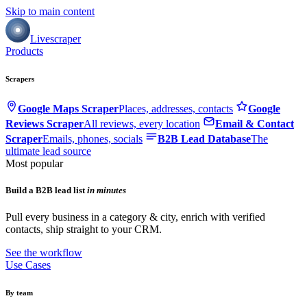
Skip to main content
Livescraper
Products
Scrapers
Google Maps Scraper
Places, addresses, contacts
Google
Reviews Scraper
All reviews, every location
Email & Contact
Scraper
Emails, phones, socials
B2B Lead Database
The
ultimate lead source
Most popular
Build a B2B lead list
in minutes
Pull every business in a category & city, enrich with verified
contacts, ship straight to your CRM.
See the workflow
Use Cases
By team