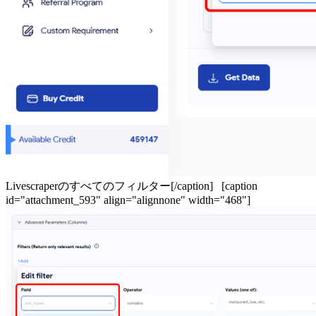
Livescraperのすべてのフィルター[/caption] [caption
id="attachment_593" align="alignnone" width="468"]