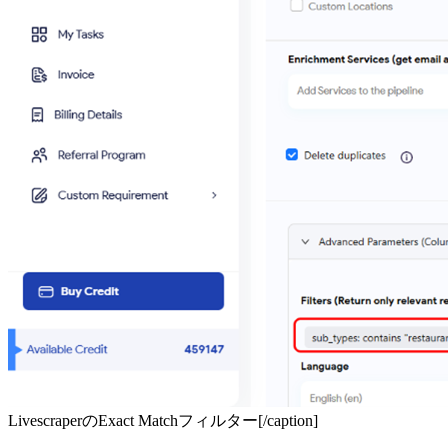
LivescraperのExact Matchフィルター[/caption]