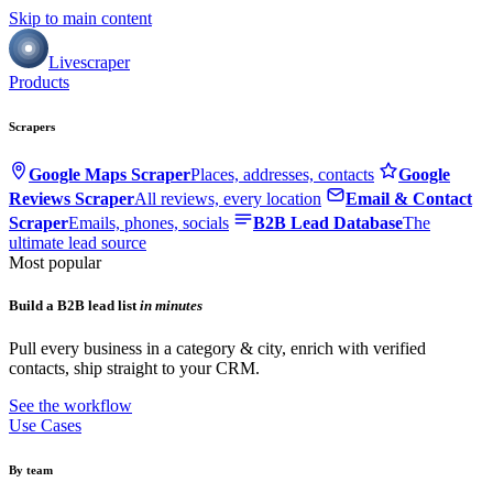
Skip to main content
Livescraper
Products
Scrapers
Google Maps Scraper
Places, addresses, contacts
Google
Reviews Scraper
All reviews, every location
Email & Contact
Scraper
Emails, phones, socials
B2B Lead Database
The
ultimate lead source
Most popular
Build a B2B lead list
in minutes
Pull every business in a category & city, enrich with verified
contacts, ship straight to your CRM.
See the workflow
Use Cases
By team