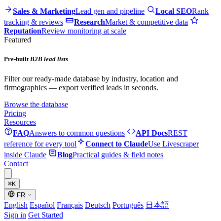
Sales & Marketing
Lead gen and pipeline
Local SEO
Rank
tracking & reviews
Research
Market & competitive data
Reputation
Review monitoring at scale
Featured
Pre-built
B2B lead lists
Filter our ready-made database by industry, location and
firmographics — export verified leads in seconds.
Browse the database
Pricing
Resources
FAQ
Answers to common questions
API Docs
REST
reference for every tool
Connect to Claude
Use Livescraper
inside Claude
Blog
Practical guides & field notes
Contact
⌘
K
FR
English
Español
Français
Deutsch
Português
日本語
Sign in
Get Started