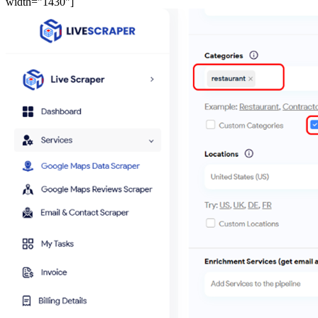
width="1430"]