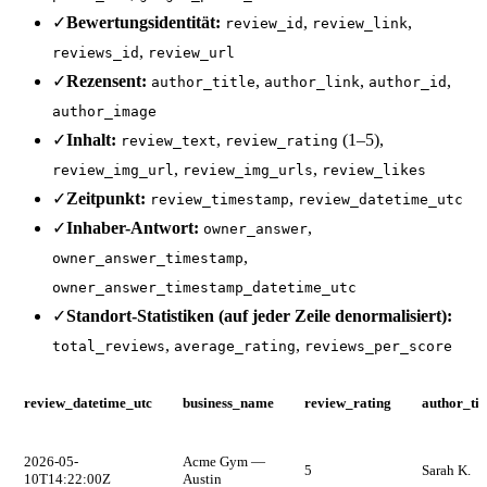
✓
Bewertungsidentität:
,
,
review_id
review_link
,
reviews_id
review_url
✓
Rezensent:
,
,
,
author_title
author_link
author_id
author_image
✓
Inhalt:
,
(1–5),
review_text
review_rating
,
,
review_img_url
review_img_urls
review_likes
✓
Zeitpunkt:
,
review_timestamp
review_datetime_utc
✓
Inhaber-Antwort:
,
owner_answer
,
owner_answer_timestamp
owner_answer_timestamp_datetime_utc
✓
Standort-Statistiken (auf jeder Zeile denormalisiert):
,
,
total_reviews
average_rating
reviews_per_score
review_datetime_utc
business_name
review_rating
author_tit
2026-05-
Acme Gym —
5
Sarah K.
10T14:22:00Z
Austin