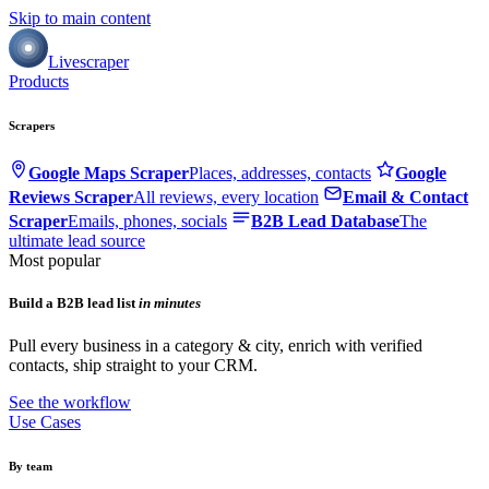
Skip to main content
Livescraper
Products
Scrapers
Google Maps Scraper
Places, addresses, contacts
Google
Reviews Scraper
All reviews, every location
Email & Contact
Scraper
Emails, phones, socials
B2B Lead Database
The
ultimate lead source
Most popular
Build a B2B lead list
in minutes
Pull every business in a category & city, enrich with verified
contacts, ship straight to your CRM.
See the workflow
Use Cases
By team