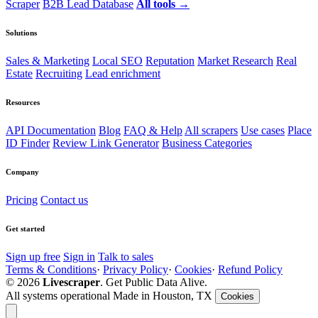
Scraper
B2B Lead Database
All tools →
Solutions
Sales & Marketing
Local SEO
Reputation
Market Research
Real
Estate
Recruiting
Lead enrichment
Resources
API Documentation
Blog
FAQ & Help
All scrapers
Use cases
Place
ID Finder
Review Link Generator
Business Categories
Company
Pricing
Contact us
Get started
Sign up free
Sign in
Talk to sales
Terms & Conditions
·
Privacy Policy
·
Cookies
·
Refund Policy
© 2026
Livescraper
. Get Public Data Alive.
All systems operational
Made in Houston, TX
Cookies