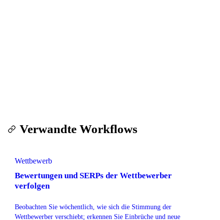
Diesen Workflow kostenlos testen
500 Zeilen gratis bei der Anmeldung. Keine Kreditkarte.
Kein Abo. Sie zahlen nur, was Sie scrapen.
Workflow starten — kostenlose Testversion
Verwandte Workflows
Wettbewerb
Bewertungen und SERPs der Wettbewerber
verfolgen
Beobachten Sie wöchentlich, wie sich die Stimmung der
Wettbewerber verschiebt; erkennen Sie Einbrüche und neue