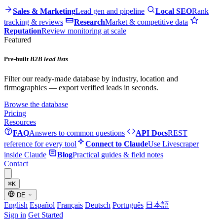
Sales & Marketing
Lead gen and pipeline
Local SEO
Rank
tracking & reviews
Research
Market & competitive data
Reputation
Review monitoring at scale
Featured
Pre-built
B2B lead lists
Filter our ready-made database by industry, location and
firmographics — export verified leads in seconds.
Browse the database
Pricing
Resources
FAQ
Answers to common questions
API Docs
REST
reference for every tool
Connect to Claude
Use Livescraper
inside Claude
Blog
Practical guides & field notes
Contact
⌘
K
DE
English
Español
Français
Deutsch
Português
日本語
Sign in
Get Started