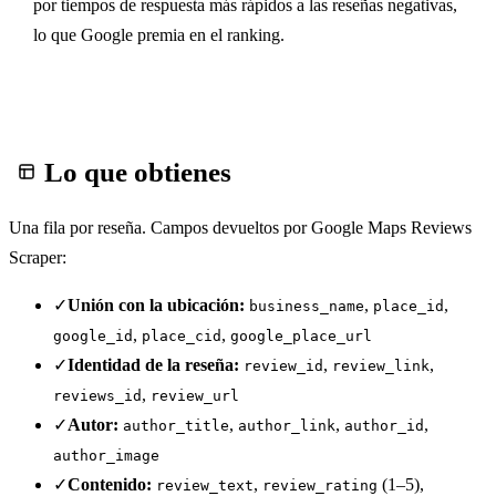
por tiempos de respuesta más rápidos a las reseñas negativas,
lo que Google premia en el ranking.
Lo que obtienes
Una fila por reseña. Campos devueltos por Google Maps Reviews
Scraper:
✓
Unión con la ubicación:
,
,
business_name
place_id
,
,
google_id
place_cid
google_place_url
✓
Identidad de la reseña:
,
,
review_id
review_link
,
reviews_id
review_url
✓
Autor:
,
,
,
author_title
author_link
author_id
author_image
✓
Contenido:
,
(1–5),
review_text
review_rating