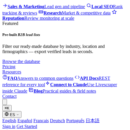
Sales & Marketing
Lead gen and pipeline
Local SEO
Rank
tracking & reviews
Research
Market & competitive data
Reputation
Review monitoring at scale
Featured
Pre-built
B2B lead lists
Filter our ready-made database by industry, location and
firmographics — export verified leads in seconds.
Browse the database
Pricing
Resources
FAQ
Answers to common questions
API Docs
REST
reference for every tool
Connect to Claude
Use Livescraper
inside Claude
Blog
Practical guides & field notes
Contact
⌘
K
ES
English
Español
Français
Deutsch
Português
日本語
Sign in
Get Started