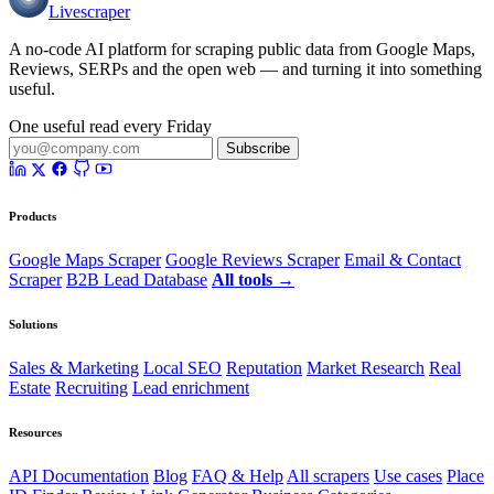
Livescraper
A no-code AI platform for scraping public data from Google Maps,
Reviews, SERPs and the open web — and turning it into something
useful.
One useful read every Friday
Subscribe
Products
Google Maps Scraper
Google Reviews Scraper
Email & Contact
Scraper
B2B Lead Database
All tools →
Solutions
Sales & Marketing
Local SEO
Reputation
Market Research
Real
Estate
Recruiting
Lead enrichment
Resources
API Documentation
Blog
FAQ & Help
All scrapers
Use cases
Place