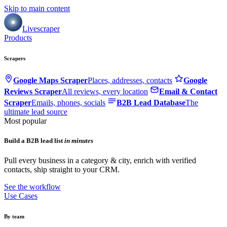
Skip to main content
Livescraper
Products
Scrapers
Google Maps Scraper
Places, addresses, contacts
Google
Reviews Scraper
All reviews, every location
Email & Contact
Scraper
Emails, phones, socials
B2B Lead Database
The
ultimate lead source
Most popular
Build a B2B lead list
in minutes
Pull every business in a category & city, enrich with verified
contacts, ship straight to your CRM.
See the workflow
Use Cases
By team