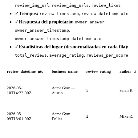
,
,
review_img_url
review_img_urls
review_likes
✓
Tiempos:
,
review_timestamp
review_datetime_utc
✓
Respuesta del propietario:
,
owner_answer
,
owner_answer_timestamp
owner_answer_timestamp_datetime_utc
✓
Estadísticas del lugar (desnormalizadas en cada fila):
,
,
total_reviews
average_rating
reviews_per_score
review_datetime_utc
business_name
review_rating
author_tit
2026-05-
Acme Gym —
5
Sarah K.
10T14:22:00Z
Austin
2026-05-
Acme Gym —
2
Mike R.
09T18:01:00Z
Dallas