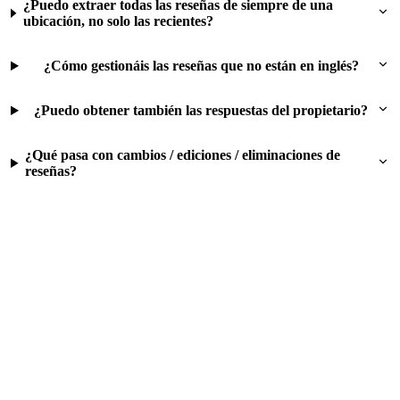
¿Puedo extraer todas las reseñas de siempre de una
ubicación, no solo las recientes?
¿Cómo gestionáis las reseñas que no están en inglés?
¿Puedo obtener también las respuestas del propietario?
¿Qué pasa con cambios / ediciones / eliminaciones de
reseñas?
Prueba este flujo gratis
500 filas gratis al registrarte. Sin tarjeta. Sin suscripción.
Solo pagas por lo que extraes.
Ejecutar este flujo — prueba gratuita