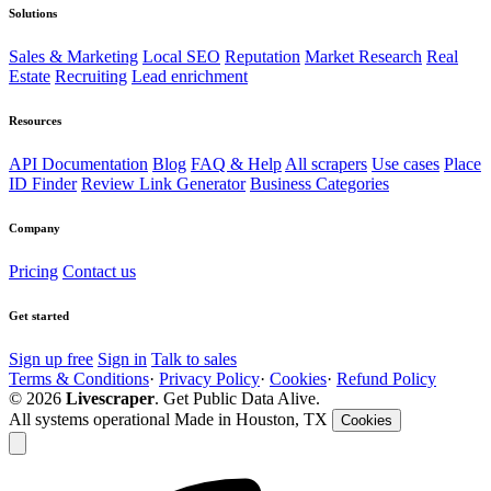
Solutions
Sales & Marketing
Local SEO
Reputation
Market Research
Real
Estate
Recruiting
Lead enrichment
Resources
API Documentation
Blog
FAQ & Help
All scrapers
Use cases
Place
ID Finder
Review Link Generator
Business Categories
Company
Pricing
Contact us
Get started
Sign up free
Sign in
Talk to sales
Terms & Conditions
·
Privacy Policy
·
Cookies
·
Refund Policy
© 2026
Livescraper
. Get Public Data Alive.
All systems operational
Made in Houston, TX
Cookies