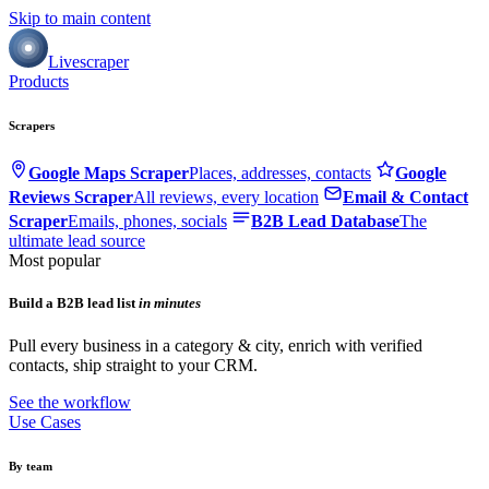
Skip to main content
Livescraper
Products
Scrapers
Google Maps Scraper
Places, addresses, contacts
Google
Reviews Scraper
All reviews, every location
Email & Contact
Scraper
Emails, phones, socials
B2B Lead Database
The
ultimate lead source
Most popular
Build a B2B lead list
in minutes
Pull every business in a category & city, enrich with verified
contacts, ship straight to your CRM.
See the workflow
Use Cases
By team