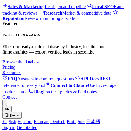
Sales & Marketing
Lead gen and pipeline
Local SEO
Rank
tracking & reviews
Research
Market & competitive data
Reputation
Review monitoring at scale
Featured
Pre-built
B2B lead lists
Filter our ready-made database by industry, location and
firmographics — export verified leads in seconds.
Browse the database
Pricing
Resources
FAQ
Answers to common questions
API Docs
REST
reference for every tool
Connect to Claude
Use Livescraper
inside Claude
Blog
Practical guides & field notes
Contact
⌘
K
DE
English
Español
Français
Deutsch
Português
日本語
Sign in
Get Started