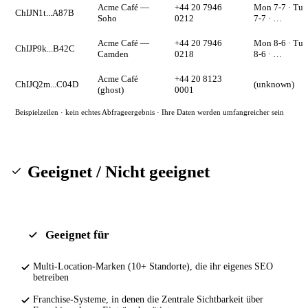
Acme Café —
+44 20 7946
Mon 7-7 · Tue
ChIJN1t...A87B
Soho
0212
7-7 · …
Acme Café —
+44 20 7946
Mon 8-6 · Tue
ChIJP9k...B42C
Camden
0218
8-6 · …
Acme Café
+44 20 8123
ChIJQ2m...C04D
(unknown)
(ghost)
0001
Beispielzeilen · kein echtes Abfrageergebnis · Ihre Daten werden umfangreicher sein
Geeignet / Nicht geeignet
Geeignet für
Multi-Location-Marken (10+ Standorte), die ihr eigenes SEO
betreiben
Franchise-Systeme, in denen die Zentrale Sichtbarkeit über