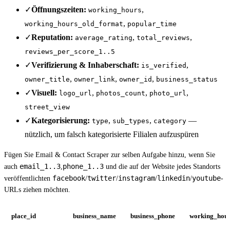
✓
Öffnungszeiten:
,
working_hours
,
working_hours_old_format
popular_time
✓
Reputation:
,
,
average_rating
total_reviews
reviews_per_score_1..5
✓
Verifizierung & Inhaberschaft:
,
is_verified
,
,
,
owner_title
owner_link
owner_id
business_status
✓
Visuell:
,
,
,
logo_url
photos_count
photo_url
street_view
✓
Kategorisierung:
,
,
—
type
sub_types
category
nützlich, um falsch kategorisierte Filialen aufzuspüren
Fügen Sie Email & Contact Scraper zur selben Aufgabe hinzu, wenn Sie
email_1..3
phone_1..3
auch
,
und die auf der Website jedes Standorts
facebook
twitter
instagram
linkedin
youtube
veröffentlichten
/
/
/
/
-
URLs ziehen möchten.
place_id
business_name
business_phone
working_hou