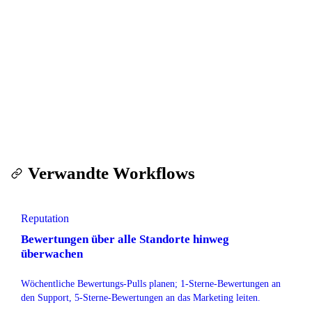
Diesen Workflow kostenlos testen
500 Zeilen gratis bei der Anmeldung. Keine Kreditkarte.
Kein Abo. Sie zahlen nur, was Sie scrapen.
Workflow starten — kostenlose Testversion
Verwandte Workflows
Reputation
Bewertungen über alle Standorte hinweg
überwachen
Wöchentliche Bewertungs-Pulls planen; 1-Sterne-Bewertungen an
den Support, 5-Sterne-Bewertungen an das Marketing leiten.