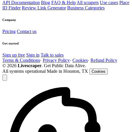
API Documentation
Blog
FAQ & Help
All scrapers
Use cases
Place
ID Finder
Review Link Generator
Business Categories
Company
Pricing
Contact us
Get started
Sign up free
Sign in
Talk to sales
Terms & Conditions
·
Privacy Policy
·
Cookies
·
Refund Policy
© 2026
Livescraper
. Get Public Data Alive.
All systems operational
Made in Houston, TX
Cookies