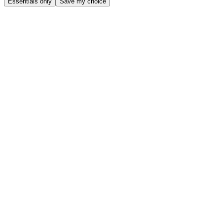
Essentials only
Save my choice