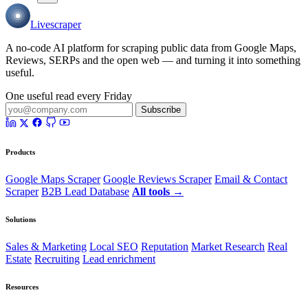
Livescraper
A no-code AI platform for scraping public data from Google Maps,
Reviews, SERPs and the open web — and turning it into something
useful.
One useful read every Friday
Subscribe
Products
Google Maps Scraper
Google Reviews Scraper
Email & Contact
Scraper
B2B Lead Database
All tools →
Solutions
Sales & Marketing
Local SEO
Reputation
Market Research
Real
Estate
Recruiting
Lead enrichment
Resources