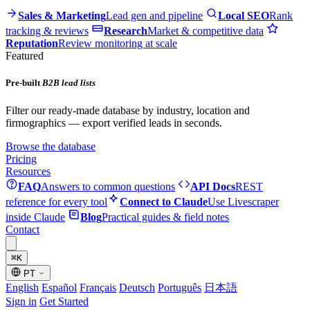
Sales & Marketing
Lead gen and pipeline
Local SEO
Rank
tracking & reviews
Research
Market & competitive data
Reputation
Review monitoring at scale
Featured
Pre-built
B2B lead lists
Filter our ready-made database by industry, location and
firmographics — export verified leads in seconds.
Browse the database
Pricing
Resources
FAQ
Answers to common questions
API Docs
REST
reference for every tool
Connect to Claude
Use Livescraper
inside Claude
Blog
Practical guides & field notes
Contact
⌘
K
PT
English
Español
Français
Deutsch
Português
日本語
Sign in
Get Started