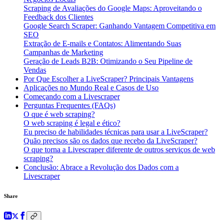
Scraping de Avaliações do Google Maps: Aproveitando o
Feedback dos Clientes
Google Search Scraper: Ganhando Vantagem Competitiva em
SEO
Extração de E-mails e Contatos: Alimentando Suas
Campanhas de Marketing
Geração de Leads B2B: Otimizando o Seu Pipeline de
Vendas
Por Que Escolher a LiveScraper? Principais Vantagens
Aplicações no Mundo Real e Casos de Uso
Começando com a Livescraper
Perguntas Frequentes (FAQs)
O que é web scraping?
O web scraping é legal e ético?
Eu preciso de habilidades técnicas para usar a LiveScraper?
Quão precisos são os dados que recebo da LiveScraper?
O que torna a Livescraper diferente de outros serviços de web
scraping?
Conclusão: Abrace a Revolução dos Dados com a
Livescraper
Share