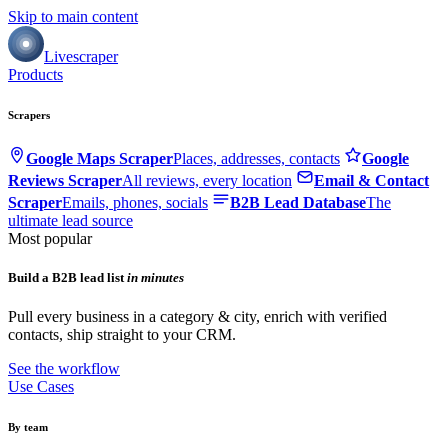
Skip to main content
Livescraper
Products
Scrapers
Google Maps Scraper
Places, addresses, contacts
Google
Reviews Scraper
All reviews, every location
Email & Contact
Scraper
Emails, phones, socials
B2B Lead Database
The
ultimate lead source
Most popular
Build a B2B lead list
in minutes
Pull every business in a category & city, enrich with verified
contacts, ship straight to your CRM.
See the workflow
Use Cases
By team