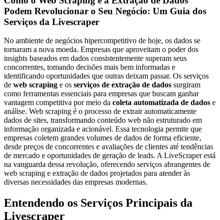
Como o Web Scraping e a Extração de Dados
Podem Revolucionar o Seu Negócio: Um Guia dos
Serviços da Livescraper
No ambiente de negócios hipercompetitivo de hoje, os dados se
tornaram a nova moeda. Empresas que aproveitam o poder dos
insights baseados em dados consistentemente superam seus
concorrentes, tomando decisões mais bem informadas e
identificando oportunidades que outras deixam passar. Os serviços
de
web scraping
e os
serviços de extração de dados
surgiram
como ferramentas essenciais para empresas que buscam ganhar
vantagem competitiva por meio da
coleta automatizada de dados
e
análise. Web scraping é o processo de extrair automaticamente
dados de sites, transformando conteúdo web não estruturado em
informação organizada e acionável. Essa tecnologia permite que
empresas coletem grandes volumes de dados de forma eficiente,
desde preços de concorrentes e avaliações de clientes até tendências
de mercado e oportunidades de geração de leads. A LiveScraper está
na vanguarda dessa revolução, oferecendo serviços abrangentes de
web scraping e extração de dados projetados para atender às
diversas necessidades das empresas modernas.
Entendendo os Serviços Principais da
Livescraper