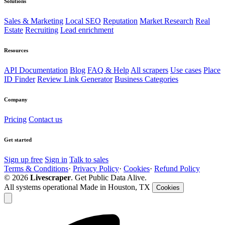
Solutions
Sales & Marketing
Local SEO
Reputation
Market Research
Real
Estate
Recruiting
Lead enrichment
Resources
API Documentation
Blog
FAQ & Help
All scrapers
Use cases
Place
ID Finder
Review Link Generator
Business Categories
Company
Pricing
Contact us
Get started
Sign up free
Sign in
Talk to sales
Terms & Conditions
·
Privacy Policy
·
Cookies
·
Refund Policy
© 2026
Livescraper
. Get Public Data Alive.
All systems operational
Made in Houston, TX
Cookies