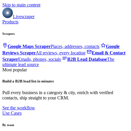
Skip to main content
Livescraper
Products
Scrapers
Google Maps Scraper
Places, addresses, contacts
Google
Reviews Scraper
All reviews, every location
Email & Contact
Scraper
Emails, phones, socials
B2B Lead Database
The
ultimate lead source
Most popular
Build a B2B lead list
in minutes
Pull every business in a category & city, enrich with verified
contacts, ship straight to your CRM.
See the workflow
Use Cases
By team