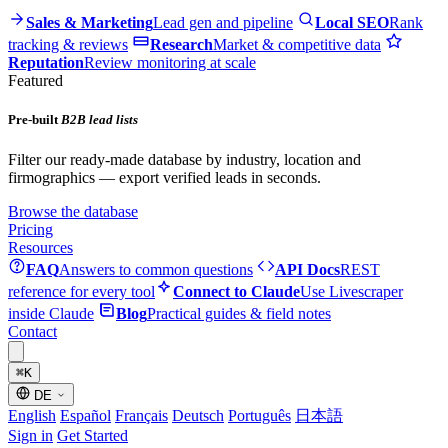
Sales & Marketing
Lead gen and pipeline
Local SEO
Rank
tracking & reviews
Research
Market & competitive data
Reputation
Review monitoring at scale
Featured
Pre-built
B2B lead lists
Filter our ready-made database by industry, location and
firmographics — export verified leads in seconds.
Browse the database
Pricing
Resources
FAQ
Answers to common questions
API Docs
REST
reference for every tool
Connect to Claude
Use Livescraper
inside Claude
Blog
Practical guides & field notes
Contact
⌘
K
DE
English
Español
Français
Deutsch
Português
日本語
Sign in
Get Started