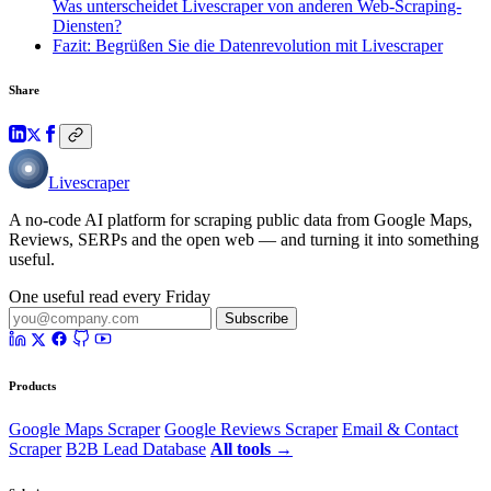
Was unterscheidet Livescraper von anderen Web-Scraping-
Diensten?
Fazit: Begrüßen Sie die Datenrevolution mit Livescraper
Share
Livescraper
A no-code AI platform for scraping public data from Google Maps,
Reviews, SERPs and the open web — and turning it into something
useful.
One useful read every Friday
Subscribe
Products
Google Maps Scraper
Google Reviews Scraper
Email & Contact
Scraper
B2B Lead Database
All tools →