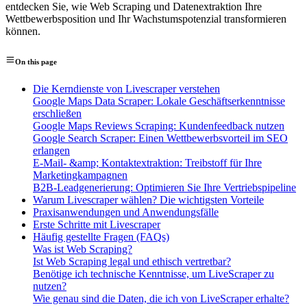
entdecken Sie, wie Web Scraping und Datenextraktion Ihre
Wettbewerbsposition und Ihr Wachstumspotenzial transformieren
können.
On this page
Die Kerndienste von Livescraper verstehen
Google Maps Data Scraper: Lokale Geschäftserkenntnisse
erschließen
Google Maps Reviews Scraping: Kundenfeedback nutzen
Google Search Scraper: Einen Wettbewerbsvorteil im SEO
erlangen
E-Mail- &amp; Kontaktextraktion: Treibstoff für Ihre
Marketingkampagnen
B2B-Leadgenerierung: Optimieren Sie Ihre Vertriebspipeline
Warum Livescraper wählen? Die wichtigsten Vorteile
Praxisanwendungen und Anwendungsfälle
Erste Schritte mit Livescraper
Häufig gestellte Fragen (FAQs)
Was ist Web Scraping?
Ist Web Scraping legal und ethisch vertretbar?
Benötige ich technische Kenntnisse, um LiveScraper zu
nutzen?
Wie genau sind die Daten, die ich von LiveScraper erhalte?