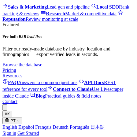
Sales & Marketing
Lead gen and pipeline
Local SEO
Rank
tracking & reviews
Research
Market & competitive data
Reputation
Review monitoring at scale
Featured
Pre-built
B2B lead lists
Filter our ready-made database by industry, location and
firmographics — export verified leads in seconds.
Browse the database
Pricing
Resources
FAQ
Answers to common questions
API Docs
REST
reference for every tool
Connect to Claude
Use Livescraper
inside Claude
Blog
Practical guides & field notes
Contact
⌘
K
PT
English
Español
Français
Deutsch
Português
日本語
Sign in
Get Started