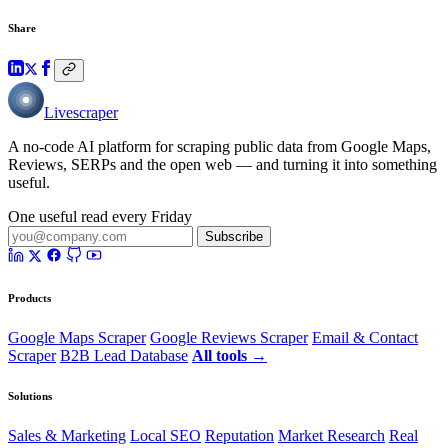
Share
Livescraper
A no-code AI platform for scraping public data from Google Maps,
Reviews, SERPs and the open web — and turning it into something
useful.
One useful read every Friday
Subscribe
Products
Google Maps Scraper
Google Reviews Scraper
Email & Contact
Scraper
B2B Lead Database
All tools →
Solutions
Sales & Marketing
Local SEO
Reputation
Market Research
Real