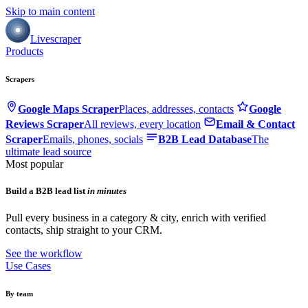
Skip to main content
Livescraper
Products
Scrapers
Google Maps Scraper
Places, addresses, contacts
Google
Reviews Scraper
All reviews, every location
Email & Contact
Scraper
Emails, phones, socials
B2B Lead Database
The
ultimate lead source
Most popular
Build a B2B lead list
in minutes
Pull every business in a category & city, enrich with verified
contacts, ship straight to your CRM.
See the workflow
Use Cases
By team