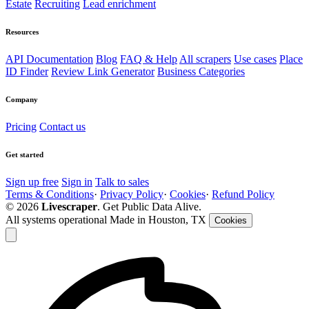
Estate
Recruiting
Lead enrichment
Resources
API Documentation
Blog
FAQ & Help
All scrapers
Use cases
Place
ID Finder
Review Link Generator
Business Categories
Company
Pricing
Contact us
Get started
Sign up free
Sign in
Talk to sales
Terms & Conditions
·
Privacy Policy
·
Cookies
·
Refund Policy
© 2026
Livescraper
. Get Public Data Alive.
All systems operational
Made in Houston, TX
Cookies