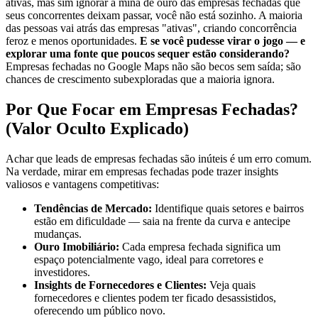
ativas, mas sim ignorar a mina de ouro das empresas fechadas que
seus concorrentes deixam passar, você não está sozinho. A maioria
das pessoas vai atrás das empresas "ativas", criando concorrência
feroz e menos oportunidades.
E se você pudesse virar o jogo — e
explorar uma fonte que poucos sequer estão considerando?
Empresas fechadas no Google Maps não são becos sem saída; são
chances de crescimento subexploradas que a maioria ignora.
Por Que Focar em Empresas Fechadas?
(Valor Oculto Explicado)
Achar que leads de empresas fechadas são inúteis é um erro comum.
Na verdade, mirar em empresas fechadas pode trazer insights
valiosos e vantagens competitivas:
Tendências de Mercado:
Identifique quais setores e bairros
estão em dificuldade — saia na frente da curva e antecipe
mudanças.
Ouro Imobiliário:
Cada empresa fechada significa um
espaço potencialmente vago, ideal para corretores e
investidores.
Insights de Fornecedores e Clientes:
Veja quais
fornecedores e clientes podem ter ficado desassistidos,
oferecendo um público novo.