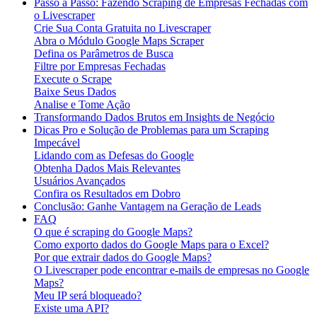
Passo a Passo: Fazendo Scraping de Empresas Fechadas com
o Livescraper
Crie Sua Conta Gratuita no Livescraper
Abra o Módulo Google Maps Scraper
Defina os Parâmetros de Busca
Filtre por Empresas Fechadas
Execute o Scrape
Baixe Seus Dados
Analise e Tome Ação
Transformando Dados Brutos em Insights de Negócio
Dicas Pro e Solução de Problemas para um Scraping
Impecável
Lidando com as Defesas do Google
Obtenha Dados Mais Relevantes
Usuários Avançados
Confira os Resultados em Dobro
Conclusão: Ganhe Vantagem na Geração de Leads
FAQ
O que é scraping do Google Maps?
Como exporto dados do Google Maps para o Excel?
Por que extrair dados do Google Maps?
O Livescraper pode encontrar e-mails de empresas no Google
Maps?
Meu IP será bloqueado?
Existe uma API?