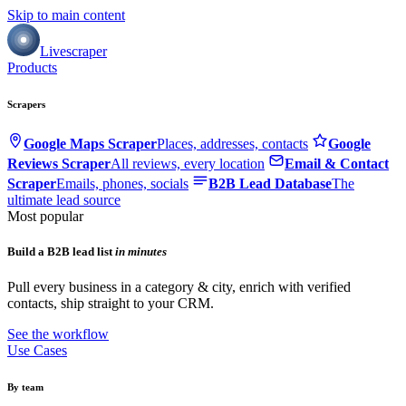
Skip to main content
Livescraper
Products
Scrapers
Google Maps Scraper
Places, addresses, contacts
Google
Reviews Scraper
All reviews, every location
Email & Contact
Scraper
Emails, phones, socials
B2B Lead Database
The
ultimate lead source
Most popular
Build a B2B lead list
in minutes
Pull every business in a category & city, enrich with verified
contacts, ship straight to your CRM.
See the workflow
Use Cases
By team