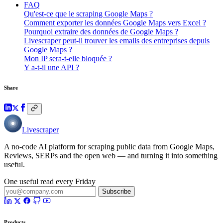
FAQ
Qu'est-ce que le scraping Google Maps ?
Comment exporter les données Google Maps vers Excel ?
Pourquoi extraire des données de Google Maps ?
Livescraper peut-il trouver les emails des entreprises depuis
Google Maps ?
Mon IP sera-t-elle bloquée ?
Y a-t-il une API ?
Share
Livescraper
A no-code AI platform for scraping public data from Google Maps,
Reviews, SERPs and the open web — and turning it into something
useful.
One useful read every Friday
Subscribe
Products