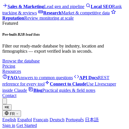
Sales & Marketing
Lead gen and pipeline
Local SEO
Rank
tracking & reviews
Research
Market & competitive data
Reputation
Review monitoring at scale
Featured
Pre-built
B2B lead lists
Filter our ready-made database by industry, location and
firmographics — export verified leads in seconds.
Browse the database
Pricing
Resources
FAQ
Answers to common questions
API Docs
REST
reference for every tool
Connect to Claude
Use Livescraper
inside Claude
Blog
Practical guides & field notes
Contact
⌘
K
FR
English
Español
Français
Deutsch
Português
日本語
Sign in
Get Started