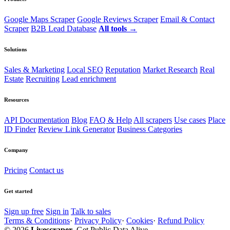
Google Maps Scraper
Google Reviews Scraper
Email & Contact
Scraper
B2B Lead Database
All tools →
Solutions
Sales & Marketing
Local SEO
Reputation
Market Research
Real
Estate
Recruiting
Lead enrichment
Resources
API Documentation
Blog
FAQ & Help
All scrapers
Use cases
Place
ID Finder
Review Link Generator
Business Categories
Company
Pricing
Contact us
Get started
Sign up free
Sign in
Talk to sales
Terms & Conditions
·
Privacy Policy
·
Cookies
·
Refund Policy
© 2026
Livescraper
. Get Public Data Alive.