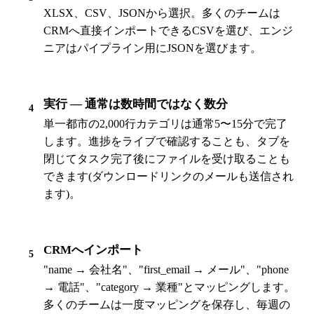
XLSX、CSV、JSONから選択。多くのチームは
CRMへ直接インポートできるCSVを選び、エンジ
ニアはパイプライン用にJSONを選びます。
実行 — 通常は数時間ではなく数分
4
単一都市の2,000行カテゴリは通常5〜15分で完了
します。進捗をライブで確認することも、タブを
閉じてタスク完了後にファイルを受け取ることも
できます(ダウンロードリンクのメールも送信され
ます)。
CRMへインポート
5
"name → 会社名"、"first_email → メール"、"phone
→ 電話"、"category → 業種"とマッピングします。
多くのチームは一度マッピングを保存し、毎週の