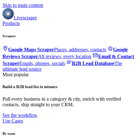
Skip to main content
Livescraper
Products
Scrapers
Google Maps Scraper
Places, addresses, contacts
Google
Reviews Scraper
All reviews, every location
Email & Contact
Scraper
Emails, phones, socials
B2B Lead Database
The
ultimate lead source
Most popular
Build a B2B lead list
in minutes
Pull every business in a category & city, enrich with verified
contacts, ship straight to your CRM.
See the workflow
Use Cases
By team