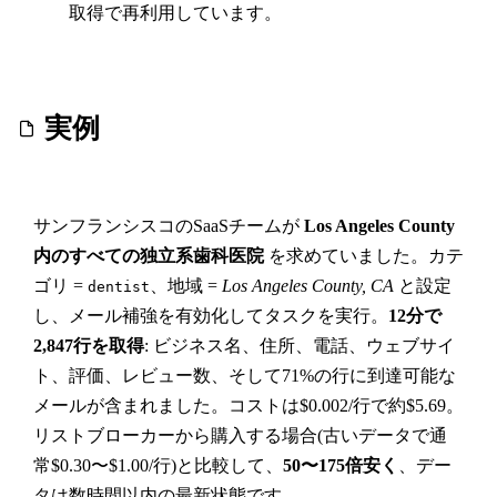
取得で再利用しています。
実例
サンフランシスコのSaaSチームが
Los Angeles County
内のすべての独立系歯科医院
を求めていました。カテ
ゴリ =
、地域 =
Los Angeles County, CA
と設定
dentist
し、メール補強を有効化してタスクを実行。
12分で
2,847行を取得
: ビジネス名、住所、電話、ウェブサイ
ト、評価、レビュー数、そして71%の行に到達可能な
メールが含まれました。コストは$0.002/行で約$5.69。
リストブローカーから購入する場合(古いデータで通
常$0.30〜$1.00/行)と比較して、
50〜175倍安く
、デー
タは数時間以内の最新状態です。