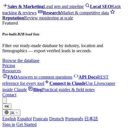
Sales & Marketing
Lead gen and pipeline
Local SEO
Rank
tracking & reviews
Research
Market & competitive data
Reputation
Review monitoring at scale
Featured
Pre-built
B2B lead lists
Filter our ready-made database by industry, location and
firmographics — export verified leads in seconds.
Browse the database
Pricing
Resources
FAQ
Answers to common questions
API Docs
REST
reference for every tool
Connect to Claude
Use Livescraper
inside Claude
Blog
Practical guides & field notes
Contact
⌘
K
JA
English
Español
Français
Deutsch
Português
日本語
Sign in
Get Started