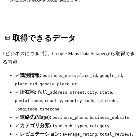
取得できるデータ
1ビジネスにつき1行。Google Maps Data Scraperから取得でき
る内容:
✓
識別情報:
,
,
,
business_name
place_id
google_id
,
place_cid
google_place_url
✓
所在地:
,
,
,
,
full_address
street
city
state
,
,
,
,
postal_code
country
country_code
latitude
,
longitude
timezone
✓
連絡先(Maps):
,
business_phone
business_website
✓
カテゴリ分類:
,
,
type
sub_types
category
✓
レピュテーション:
,
,
average_rating
total_reviews