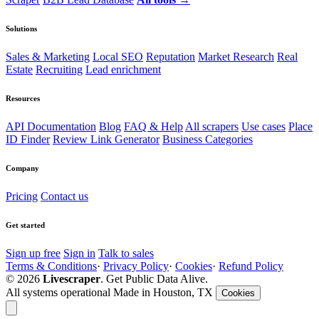
Solutions
Sales & Marketing
Local SEO
Reputation
Market Research
Real
Estate
Recruiting
Lead enrichment
Resources
API Documentation
Blog
FAQ & Help
All scrapers
Use cases
Place
ID Finder
Review Link Generator
Business Categories
Company
Pricing
Contact us
Get started
Sign up free
Sign in
Talk to sales
Terms & Conditions
·
Privacy Policy
·
Cookies
·
Refund Policy
© 2026
Livescraper
. Get Public Data Alive.
All systems operational
Made in Houston, TX
Cookies