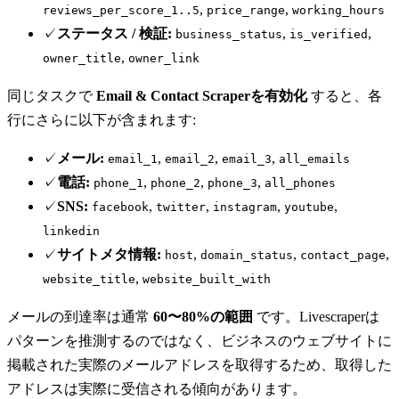
,
,
reviews_per_score_1..5
price_range
working_hours
✓
ステータス / 検証:
,
,
business_status
is_verified
,
owner_title
owner_link
同じタスクで
Email & Contact Scraperを有効化
すると、各
行にさらに以下が含まれます:
✓
メール:
,
,
,
email_1
email_2
email_3
all_emails
✓
電話:
,
,
,
phone_1
phone_2
phone_3
all_phones
✓
SNS:
,
,
,
,
facebook
twitter
instagram
youtube
linkedin
✓
サイトメタ情報:
,
,
,
host
domain_status
contact_page
,
website_title
website_built_with
メールの到達率は通常
60〜80%の範囲
です。Livescraperは
パターンを推測するのではなく、ビジネスのウェブサイトに
掲載された実際のメールアドレスを取得するため、取得した
アドレスは実際に受信される傾向があります。