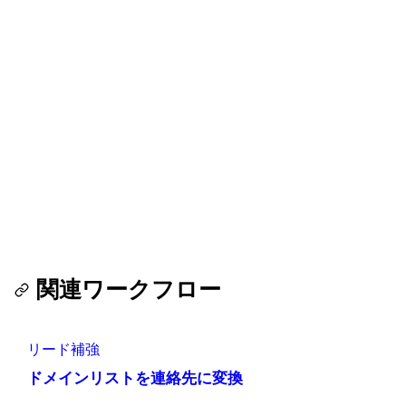
このワークフローを無料で試す
登録時に500行無料。クレジットカード不要。サブスク
リプションなし。スクレイピングした分だけお支払い。
このワークフローを実行 — 無料トライアル
関連ワークフロー
リード補強
ドメインリストを連絡先に変換