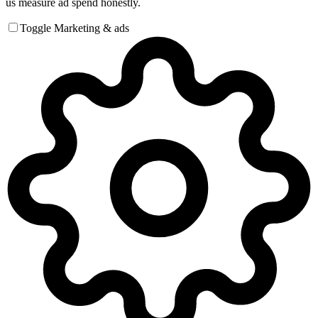
us measure ad spend honestly.
Toggle Marketing & ads