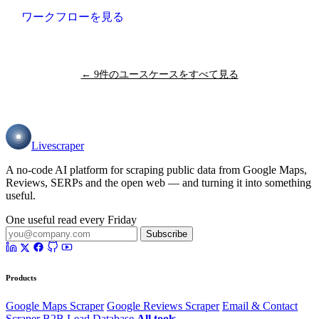
ワークフローを見る
← 9件のユースケースをすべて見る
Livescraper
A no-code AI platform for scraping public data from Google Maps,
Reviews, SERPs and the open web — and turning it into something
useful.
One useful read every Friday
Subscribe
Products
Google Maps Scraper
Google Reviews Scraper
Email & Contact
Scraper
B2B Lead Database
All tools →