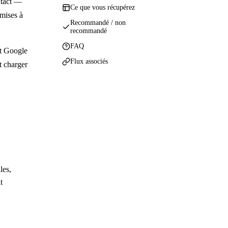
ntact —
Ce que vous récupérez
 mises à
Recommandé / non
recommandé
FAQ
st Google
Flux associés
t charger
les,
t