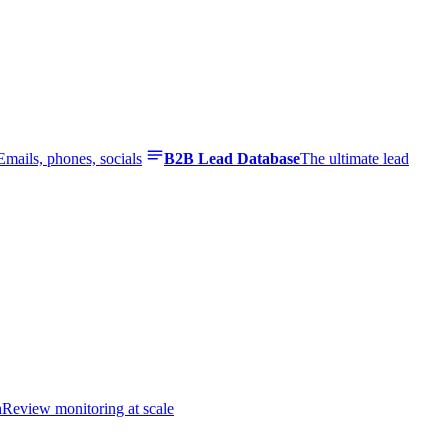
Emails, phones, socials
B2B Lead Database
The ultimate lead
n
Review monitoring at scale