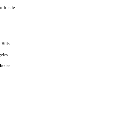
 le site
 Hills
geles
Monica