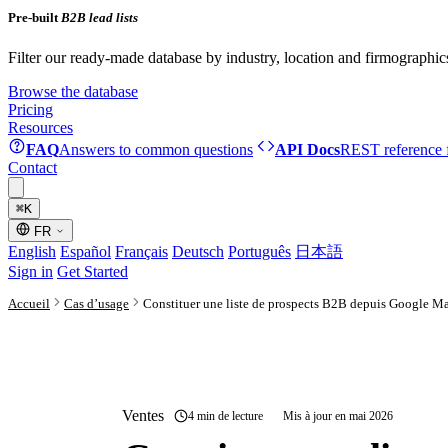
Pre-built
B2B lead lists
Filter our ready-made database by industry, location and firmographic
Browse the database
Pricing
Resources
FAQ
Answers to common questions
API Docs
REST reference f
Contact
⌘
K
FR
English
Español
Français
Deutsch
Português
日本語
Sign in
Get Started
Accueil
Cas d’usage
Constituer une liste de prospects B2B depuis Google M
Ventes
4 min de lecture
Mis à jour en mai 2026