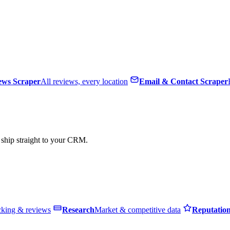
ews Scraper
All reviews, every location
Email & Contact Scraper
, ship straight to your CRM.
cking & reviews
Research
Market & competitive data
Reputatio