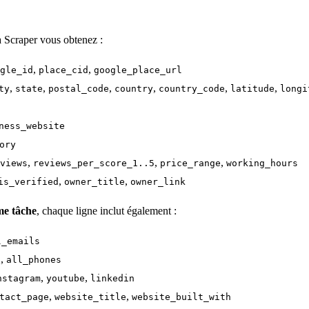
 Scraper vous obtenez :
,
,
gle_id
place_cid
google_place_url
,
,
,
,
,
,
ty
state
postal_code
country
country_code
latitude
longi
ness_website
ory
,
,
,
views
reviews_per_score_1..5
price_range
working_hours
,
,
is_verified
owner_title
owner_link
me tâche
, chaque ligne inclut également :
l_emails
,
3
all_phones
,
,
nstagram
youtube
linkedin
,
,
tact_page
website_title
website_built_with