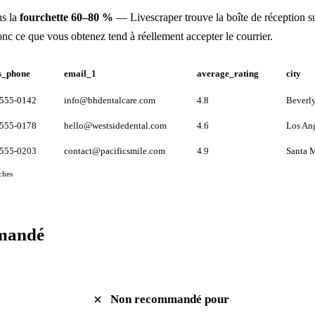
ns la
fourchette 60–80 %
— Livescraper trouve la boîte de réception sur
onc ce que vous obtenez tend à réellement accepter le courrier.
s_phone
email_1
average_rating
city
-555-0142
info@bhdentalcare.com
4.8
Beverly
-555-0178
hello@westsidedental.com
4.6
Los An
-555-0203
contact@pacificsmile.com
4.9
Santa 
ches
mandé
Non recommandé pour