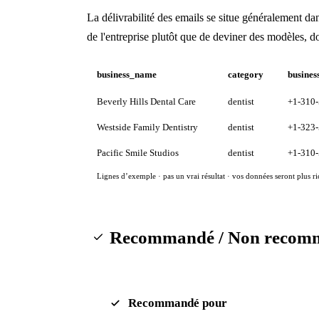
La délivrabilité des emails se situe généralement da
de l'entreprise plutôt que de deviner des modèles, d
business_name
category
busines
Beverly Hills Dental Care
dentist
+1-310
Westside Family Dentistry
dentist
+1-323
Pacific Smile Studios
dentist
+1-310
Lignes d’exemple · pas un vrai résultat · vos données seront plus ri
Recommandé / Non recom
Recommandé pour