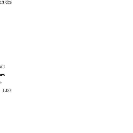
rt des
 ont
nes
e
0–1,00