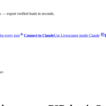
s — export verified leads in seconds.
or every tool
Connect to Claude
Use Livescraper inside Claude
aps