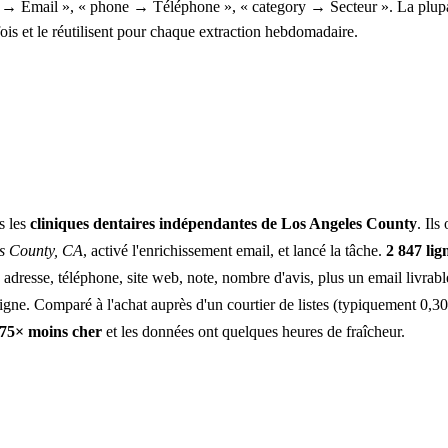
 → Email », « phone → Téléphone », « category → Secteur ». La plupa
is et le réutilisent pour chaque extraction hebdomadaire.
s les
cliniques dentaires indépendantes de Los Angeles County
. Ils
s County, CA
, activé l'enrichissement email, et lancé la tâche.
2 847 lig
 adresse, téléphone, site web, note, nombre d'avis, plus un email livrabl
igne. Comparé à l'achat auprès d'un courtier de listes (typiquement 0,3
175× moins cher
et les données ont quelques heures de fraîcheur.