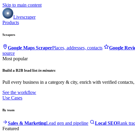
Skip to main content
Livescraper
Products
Scrapers
Google Maps Scraper
Places, addresses, contacts
Google Revi
source
Most popular
Build a B2B lead list
in minutes
Pull every business in a category & city, enrich with verified contacts
See the workflow
Use Cases
By team
Sales & Marketing
Lead gen and pipeline
Local SEO
Rank tra
Featured