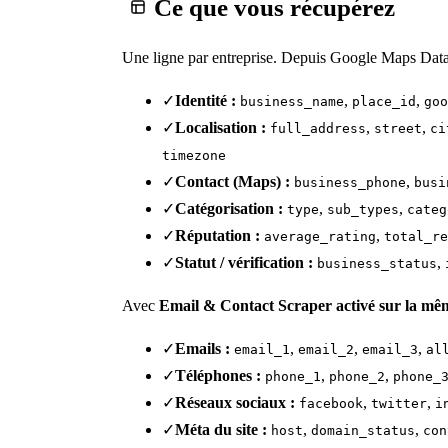
Ce que vous récupérez
Une ligne par entreprise. Depuis Google Maps Data
✓
Identité :
,
,
business_name
place_id
goo
✓
Localisation :
,
,
full_address
street
ci
timezone
✓
Contact (Maps) :
,
business_phone
busi
✓
Catégorisation :
,
,
type
sub_types
categ
✓
Réputation :
,
average_rating
total_re
✓
Statut / vérification :
,
business_status
Avec
Email & Contact Scraper activé sur la mê
✓
Emails :
,
,
,
email_1
email_2
email_3
al
✓
Téléphones :
,
,
phone_1
phone_2
phone_
✓
Réseaux sociaux :
,
,
facebook
twitter
i
✓
Méta du site :
,
,
host
domain_status
con