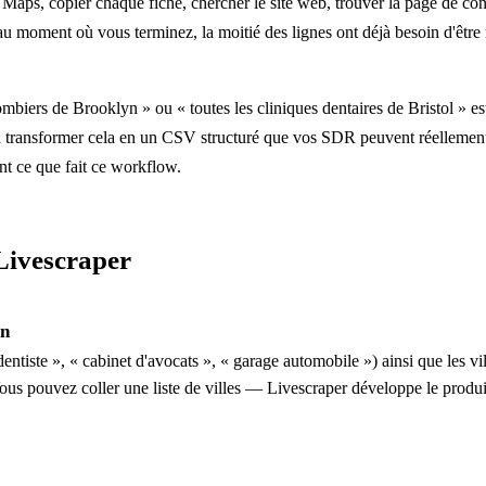
Maps, copier chaque fiche, chercher le site web, trouver la page de co
u moment où vous terminez, la moitié des lignes ont déjà besoin d'être
lombiers de Brooklyn » ou « toutes les cliniques dentaires de Bristol » e
 transformer cela en un CSV structuré que vos SDR peuvent réellemen
t ce que fait ce workflow.
ivescraper
on
entiste », « cabinet d'avocats », « garage automobile ») ainsi que les vil
ous pouvez coller une liste de villes — Livescraper développe le produi