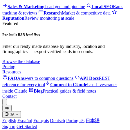
Sales & Marketing
Lead gen and pipeline
Local SEO
Rank
tracking & reviews
Research
Market & competitive data
Reputation
Review monitoring at scale
Featured
Pre-built
B2B lead lists
Filter our ready-made database by industry, location and
firmographics — export verified leads in seconds.
Browse the database
Pricing
Resources
FAQ
Answers to common questions
API Docs
REST
reference for every tool
Connect to Claude
Use Livescraper
inside Claude
Blog
Practical guides & field notes
Contact
⌘
K
JA
English
Español
Français
Deutsch
Português
日本語
Sign in
Get Started