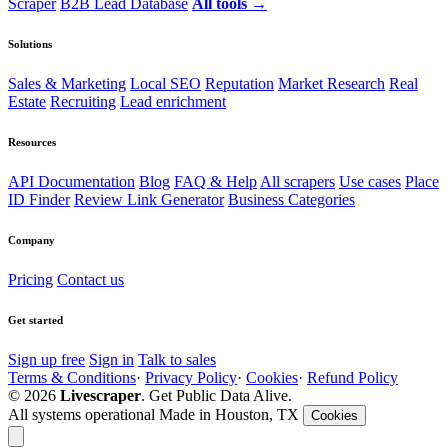
Scraper
B2B Lead Database
All tools →
Solutions
Sales & Marketing
Local SEO
Reputation
Market Research
Real
Estate
Recruiting
Lead enrichment
Resources
API Documentation
Blog
FAQ & Help
All scrapers
Use cases
Place
ID Finder
Review Link Generator
Business Categories
Company
Pricing
Contact us
Get started
Sign up free
Sign in
Talk to sales
Terms & Conditions
·
Privacy Policy
·
Cookies
·
Refund Policy
© 2026
Livescraper
. Get Public Data Alive.
All systems operational
Made in Houston, TX
Cookies