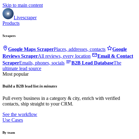
Skip to main content
Livescraper
Products
Scrapers
Google Maps Scraper
Places, addresses, contacts
Google
Reviews Scraper
All reviews, every location
Email & Contact
Scraper
Emails, phones, socials
B2B Lead Database
The
ultimate lead source
Most popular
Build a B2B lead list
in minutes
Pull every business in a category & city, enrich with verified
contacts, ship straight to your CRM.
See the workflow
Use Cases
By team