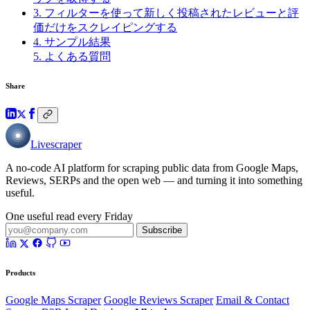
3. フィルターを使って新しく投稿されたレビューと評
価だけをスクレイピングする
4. サンプル結果
5. よくある質問
Share
Livescraper
A no-code AI platform for scraping public data from Google Maps,
Reviews, SERPs and the open web — and turning it into something
useful.
One useful read every Friday
Subscribe
Products
Google Maps Scraper
Google Reviews Scraper
Email & Contact