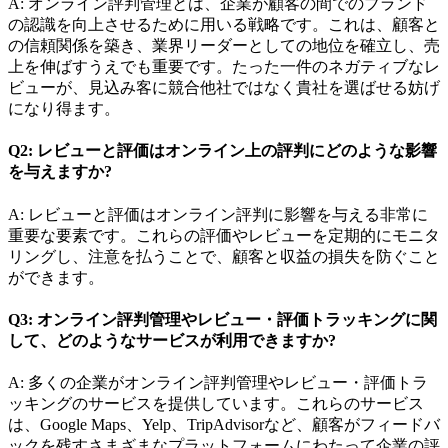
A: オンライン評判管理とは、企業が顧客の間でのブランド
の認識を向上させるために用いる戦略です。これは、顧客と
の信頼関係を築き、業界リーダーとしての地位を確立し、売
上を伸ばすうえでも重要です。たった一件のネガティブなレ
ビューが、見込み客に競合他社ではなく貴社を選ばせる妨げ
になり得ます。
Q2: レビューと評価はオンライン上の評判にどのような影響
を与えますか?
A: レビューと評価はオンライン評判に影響を与える非常に
重要な要素です。これらの評価やレビューを定期的にモニタ
リングし、注意を払うことで、顧客と収益の損失を防ぐこと
ができます。
Q3: オンライン評判管理やレビュー・評価トラッキングに関
して、どのようなサービスが利用できますか?
A: 多くの企業がオンライン評判管理やレビュー・評価トラ
ッキングのサービスを提供しています。これらのサービス
は、Google Maps、Yelp、TripAdvisorなど、顧客がフィードバ
ックを残すさまざまなプラットフォームにわたって企業の評