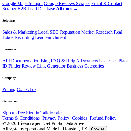
Google Maps Scraper
Google Reviews Scraper
Email & Contact
Scraper
B2B Lead Database
All tools →
Solutions
Sales & Marketing
Local SEO
Reputation
Market Research
Real
Estate
Recruiting
Lead enrichment
Resources
API Documentation
Blog
FAQ & Help
All scrapers
Use cases
Place
ID Finder
Review Link Generator
Business Categories
Company
Pricing
Contact us
Get started
Sign up free
Sign in
Talk to sales
Terms & Conditions
·
Privacy Policy
·
Cookies
·
Refund Policy
© 2026
Livescraper
. Get Public Data Alive.
All systems operational
Made in Houston, TX
Cookies