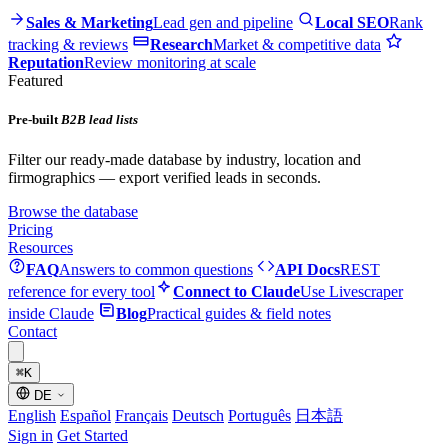
Sales & Marketing
Lead gen and pipeline
Local SEO
Rank
tracking & reviews
Research
Market & competitive data
Reputation
Review monitoring at scale
Featured
Pre-built
B2B lead lists
Filter our ready-made database by industry, location and
firmographics — export verified leads in seconds.
Browse the database
Pricing
Resources
FAQ
Answers to common questions
API Docs
REST
reference for every tool
Connect to Claude
Use Livescraper
inside Claude
Blog
Practical guides & field notes
Contact
⌘
K
DE
English
Español
Français
Deutsch
Português
日本語
Sign in
Get Started