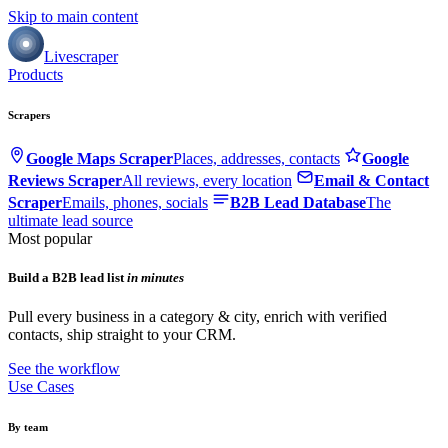
Skip to main content
Livescraper
Products
Scrapers
Google Maps Scraper
Places, addresses, contacts
Google
Reviews Scraper
All reviews, every location
Email & Contact
Scraper
Emails, phones, socials
B2B Lead Database
The
ultimate lead source
Most popular
Build a B2B lead list
in minutes
Pull every business in a category & city, enrich with verified
contacts, ship straight to your CRM.
See the workflow
Use Cases
By team