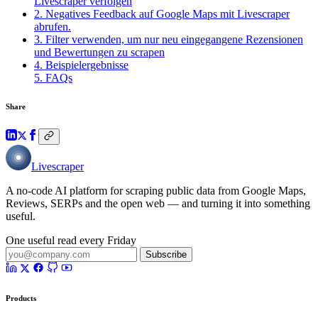
Livescraper verfolgen
2. Negatives Feedback auf Google Maps mit Livescraper
abrufen.
3. Filter verwenden, um nur neu eingegangene Rezensionen
und Bewertungen zu scrapen
4. Beispielergebnisse
5. FAQs
Share
Livescraper
A no-code AI platform for scraping public data from Google Maps,
Reviews, SERPs and the open web — and turning it into something
useful.
One useful read every Friday
Subscribe
Products