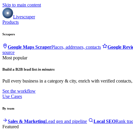
Skip to main content
Livescraper
Products
Scrapers
Google Maps Scraper
Places, addresses, contacts
Google Revi
source
Most popular
Build a B2B lead list
in minutes
Pull every business in a category & city, enrich with verified contacts
See the workflow
Use Cases
By team
Sales & Marketing
Lead gen and pipeline
Local SEO
Rank tra
Featured