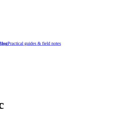
Blog
Practical guides & field notes
c