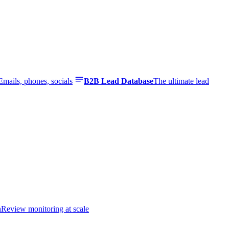
Emails, phones, socials
B2B Lead Database
The ultimate lead
n
Review monitoring at scale