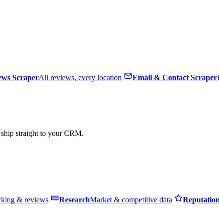
ews Scraper
All reviews, every location
Email & Contact Scraper
, ship straight to your CRM.
cking & reviews
Research
Market & competitive data
Reputatio