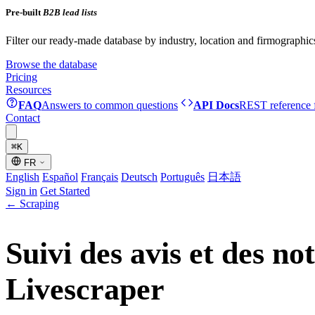
Pre-built
B2B lead lists
Filter our ready-made database by industry, location and firmographic
Browse the database
Pricing
Resources
FAQ
Answers to common questions
API Docs
REST reference f
Contact
⌘
K
FR
English
Español
Français
Deutsch
Português
日本語
Sign in
Get Started
←
Scraping
Suivi des avis et des n
Livescraper