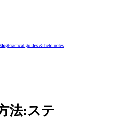
Blog
Practical guides & field notes
る方法:ステ