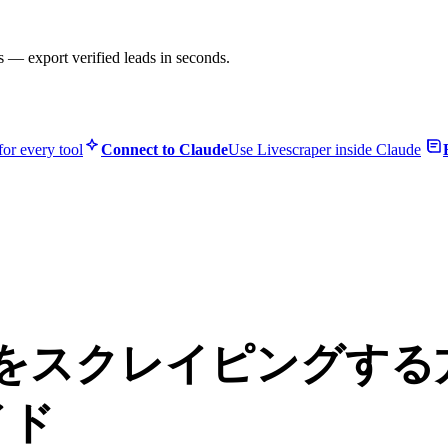
s — export verified leads in seconds.
or every tool
Connect to Claude
Use Livescraper inside Claude
Mapsをスクレイピングす
イド