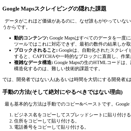
Google Mapsスクレイピングの隠れた課題
データがこれほど価値があるのに、なぜ誰もがやっていないので
うからです。
動的コンテンツ:
Google Mapsはすべてのデー
ツールではこれに対応できず、最初の数件の結果しか取
ブロックされること:
Googleは、自動化されたスク
すると、CAPTCHAや一時的なブロックに直面し、作
複雑なデータ構造:
Google Mapsの生のHTML
構造化するのは、難しい技術的課題です。
では、開発者ではない人(あるいは時間を大切にする開発者)
手動の方法(そして絶対にやるべきではない理由)
最も基本的な方法は手動でのコピー&ペーストです。Googl
ビジネス名をコピーしてスプレッドシートに貼り付ける
住所をコピーして貼り付ける。
電話番号をコピーして貼り付ける。