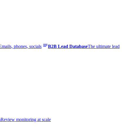
Emails, phones, socials
B2B Lead Database
The ultimate lead
n
Review monitoring at scale