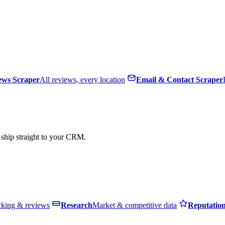
ews Scraper
All reviews, every location
Email & Contact Scraper
, ship straight to your CRM.
cking & reviews
Research
Market & competitive data
Reputatio