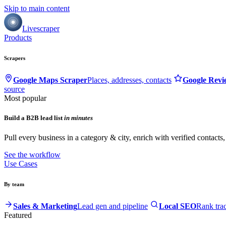
Skip to main content
Livescraper
Products
Scrapers
Google Maps Scraper
Places, addresses, contacts
Google Revi
source
Most popular
Build a B2B lead list
in minutes
Pull every business in a category & city, enrich with verified contacts
See the workflow
Use Cases
By team
Sales & Marketing
Lead gen and pipeline
Local SEO
Rank tra
Featured