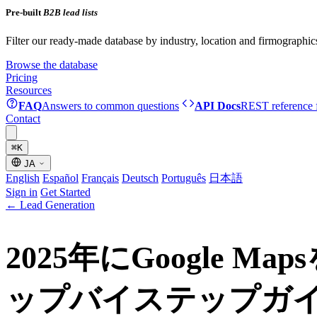
Pre-built
B2B lead lists
Filter our ready-made database by industry, location and firmographic
Browse the database
Pricing
Resources
FAQ
Answers to common questions
API Docs
REST reference f
Contact
⌘
K
JA
English
Español
Français
Deutsch
Português
日本語
Sign in
Get Started
←
Lead Generation
2025年にGoogle 
ップバイステップガ