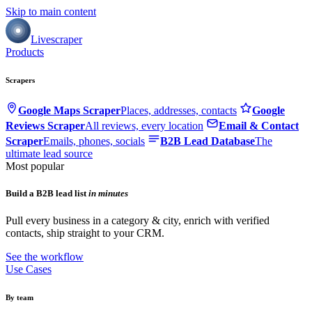
Skip to main content
Livescraper
Products
Scrapers
Google Maps Scraper
Places, addresses, contacts
Google
Reviews Scraper
All reviews, every location
Email & Contact
Scraper
Emails, phones, socials
B2B Lead Database
The
ultimate lead source
Most popular
Build a B2B lead list
in minutes
Pull every business in a category & city, enrich with verified
contacts, ship straight to your CRM.
See the workflow
Use Cases
By team