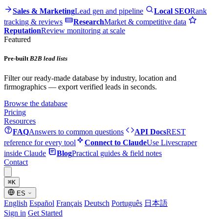
Sales & Marketing
Lead gen and pipeline
Local SEO
Rank
tracking & reviews
Research
Market & competitive data
Reputation
Review monitoring at scale
Featured
Pre-built
B2B lead lists
Filter our ready-made database by industry, location and
firmographics — export verified leads in seconds.
Browse the database
Pricing
Resources
FAQ
Answers to common questions
API Docs
REST
reference for every tool
Connect to Claude
Use Livescraper
inside Claude
Blog
Practical guides & field notes
Contact
⌘
K
ES
English
Español
Français
Deutsch
Português
日本語
Sign in
Get Started