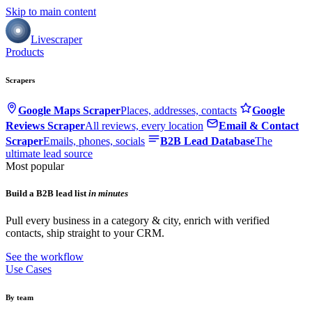
Skip to main content
Livescraper
Products
Scrapers
Google Maps Scraper
Places, addresses, contacts
Google
Reviews Scraper
All reviews, every location
Email & Contact
Scraper
Emails, phones, socials
B2B Lead Database
The
ultimate lead source
Most popular
Build a B2B lead list
in minutes
Pull every business in a category & city, enrich with verified
contacts, ship straight to your CRM.
See the workflow
Use Cases
By team