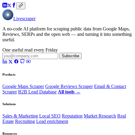
Livescraper
A no-code AI platform for scraping public data from Google Maps,
Reviews, SERPs and the open web — and turning it into something
useful.
One useful read every Friday
Subscribe
Products
Google Maps Scraper
Google Reviews Scraper
Email & Contact
Scraper
B2B Lead Database
All tools →
Solutions
Sales & Marketing
Local SEO
Reputation
Market Research
Real
Estate
Recruiting
Lead enrichment
Resources