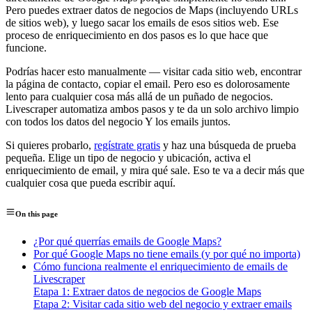
Pero puedes extraer datos de negocios de Maps (incluyendo URLs
de sitios web), y luego sacar los emails de esos sitios web. Ese
proceso de enriquecimiento en dos pasos es lo que hace que
funcione.
Podrías hacer esto manualmente — visitar cada sitio web, encontrar
la página de contacto, copiar el email. Pero eso es dolorosamente
lento para cualquier cosa más allá de un puñado de negocios.
Livescraper automatiza ambos pasos y te da un solo archivo limpio
con todos los datos del negocio Y los emails juntos.
Si quieres probarlo,
regístrate gratis
y haz una búsqueda de prueba
pequeña. Elige un tipo de negocio y ubicación, activa el
enriquecimiento de email, y mira qué sale. Eso te va a decir más que
cualquier cosa que pueda escribir aquí.
On this page
¿Por qué querrías emails de Google Maps?
Por qué Google Maps no tiene emails (y por qué no importa)
Cómo funciona realmente el enriquecimiento de emails de
Livescraper
Etapa 1: Extraer datos de negocios de Google Maps
Etapa 2: Visitar cada sitio web del negocio y extraer emails