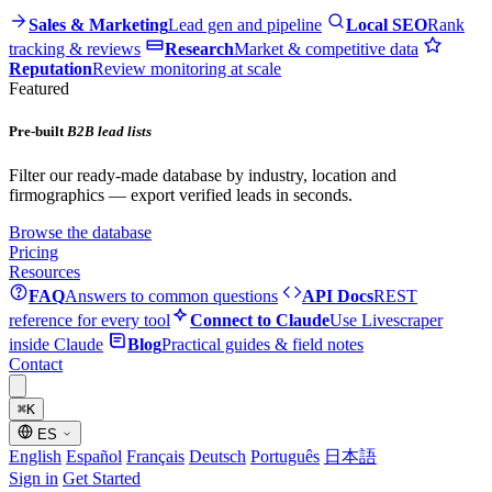
Sales & Marketing
Lead gen and pipeline
Local SEO
Rank
tracking & reviews
Research
Market & competitive data
Reputation
Review monitoring at scale
Featured
Pre-built
B2B lead lists
Filter our ready-made database by industry, location and
firmographics — export verified leads in seconds.
Browse the database
Pricing
Resources
FAQ
Answers to common questions
API Docs
REST
reference for every tool
Connect to Claude
Use Livescraper
inside Claude
Blog
Practical guides & field notes
Contact
⌘
K
ES
English
Español
Français
Deutsch
Português
日本語
Sign in
Get Started