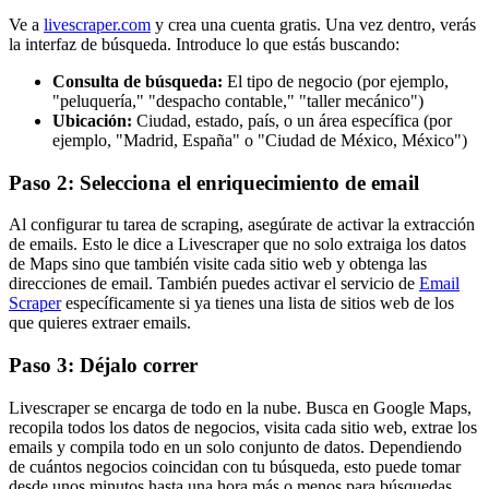
Ve a
livescraper.com
y crea una cuenta gratis. Una vez dentro, verás
la interfaz de búsqueda. Introduce lo que estás buscando:
Consulta de búsqueda:
El tipo de negocio (por ejemplo,
"peluquería," "despacho contable," "taller mecánico")
Ubicación:
Ciudad, estado, país, o un área específica (por
ejemplo, "Madrid, España" o "Ciudad de México, México")
Paso 2: Selecciona el enriquecimiento de email
Al configurar tu tarea de scraping, asegúrate de activar la extracción
de emails. Esto le dice a Livescraper que no solo extraiga los datos
de Maps sino que también visite cada sitio web y obtenga las
direcciones de email. También puedes activar el servicio de
Email
Scraper
específicamente si ya tienes una lista de sitios web de los
que quieres extraer emails.
Paso 3: Déjalo correr
Livescraper se encarga de todo en la nube. Busca en Google Maps,
recopila todos los datos de negocios, visita cada sitio web, extrae los
emails y compila todo en un solo conjunto de datos. Dependiendo
de cuántos negocios coincidan con tu búsqueda, esto puede tomar
desde unos minutos hasta una hora más o menos para búsquedas