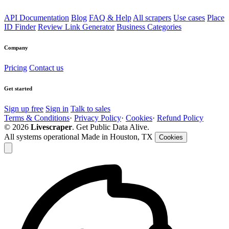
API Documentation
Blog
FAQ & Help
All scrapers
Use cases
Place
ID Finder
Review Link Generator
Business Categories
Company
Pricing
Contact us
Get started
Sign up free
Sign in
Talk to sales
Terms & Conditions
·
Privacy Policy
·
Cookies
·
Refund Policy
© 2026
Livescraper
. Get Public Data Alive.
All systems operational
Made in Houston, TX
Cookies