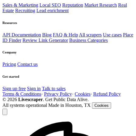
Sales & Marketing
Local SEO
Reputation
Market Research
Real
Estate
Recruiting
Lead enrichment
Resources
API Documentation
Blog
FAQ & Help
All scrapers
Use cases
Place
ID Finder
Review Link Generator
Business Categories
Company
Pricing
Contact us
Get started
Sign up free
Sign in
Talk to sales
Terms & Conditions
·
Privacy Policy
·
Cookies
·
Refund Policy
© 2026
Livescraper
. Get Public Data Alive.
All systems operational
Made in Houston, TX
Cookies