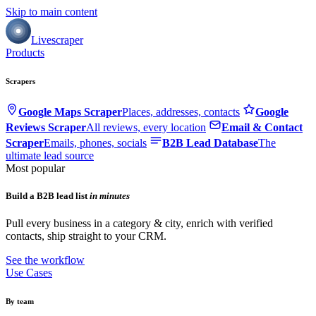
Skip to main content
Livescraper
Products
Scrapers
Google Maps Scraper
Places, addresses, contacts
Google
Reviews Scraper
All reviews, every location
Email & Contact
Scraper
Emails, phones, socials
B2B Lead Database
The
ultimate lead source
Most popular
Build a B2B lead list
in minutes
Pull every business in a category & city, enrich with verified
contacts, ship straight to your CRM.
See the workflow
Use Cases
By team