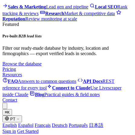
Sales & Marketing
Lead gen and pipeline
Local SEO
Rank
tracking & reviews
Research
Market & competitive data
Reputation
Review monitoring at scale
Featured
Pre-built
B2B lead lists
Filter our ready-made database by industry, location and
firmographics — export verified leads in seconds.
Browse the database
Pricing
Resources
FAQ
Answers to common questions
API Docs
REST
reference for every tool
Connect to Claude
Use Livescraper
inside Claude
Blog
Practical guides & field notes
Contact
⌘
K
PT
English
Español
Français
Deutsch
Português
日本語
Sign in
Get Started