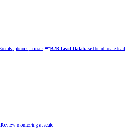
Emails, phones, socials
B2B Lead Database
The ultimate lead
n
Review monitoring at scale