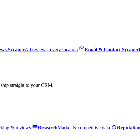
ews Scraper
All reviews, every location
Email & Contact Scraper
, ship straight to your CRM.
cking & reviews
Research
Market & competitive data
Reputatio