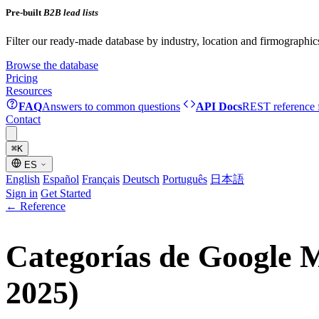
Pre-built
B2B lead lists
Filter our ready-made database by industry, location and firmographic
Browse the database
Pricing
Resources
FAQ
Answers to common questions
API Docs
REST reference f
Contact
⌘
K
ES
English
Español
Français
Deutsch
Português
日本語
Sign in
Get Started
←
Reference
Categorías de Google M
2025)