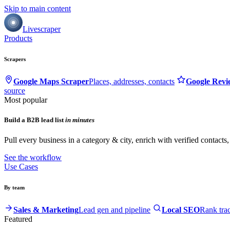
Skip to main content
Livescraper
Products
Scrapers
Google Maps Scraper
Places, addresses, contacts
Google Revi
source
Most popular
Build a B2B lead list
in minutes
Pull every business in a category & city, enrich with verified contacts
See the workflow
Use Cases
By team
Sales & Marketing
Lead gen and pipeline
Local SEO
Rank tra
Featured