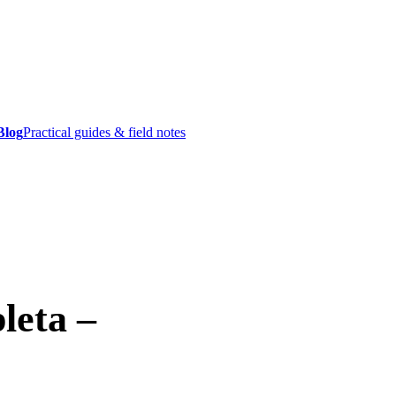
Blog
Practical guides & field notes
leta –