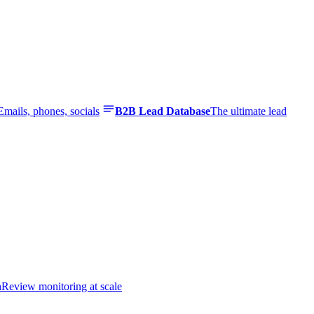
Emails, phones, socials
B2B Lead Database
The ultimate lead
n
Review monitoring at scale