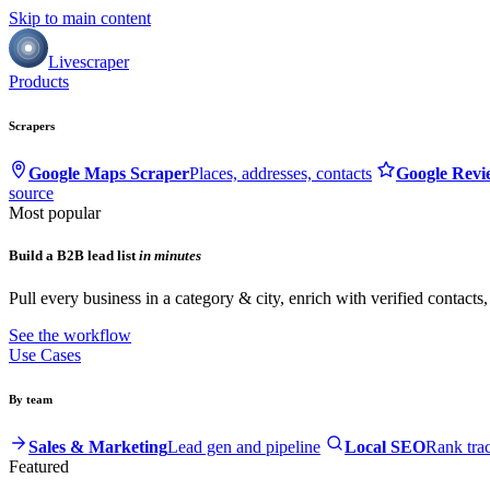
Skip to main content
Livescraper
Products
Scrapers
Google Maps Scraper
Places, addresses, contacts
Google Revi
source
Most popular
Build a B2B lead list
in minutes
Pull every business in a category & city, enrich with verified contacts
See the workflow
Use Cases
By team
Sales & Marketing
Lead gen and pipeline
Local SEO
Rank tra
Featured