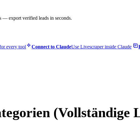
s — export verified leads in seconds.
or every tool
Connect to Claude
Use Livescraper inside Claude
egorien (Vollständige L