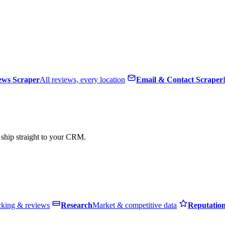
ews Scraper
All reviews, every location
Email & Contact Scraper
, ship straight to your CRM.
cking & reviews
Research
Market & competitive data
Reputatio