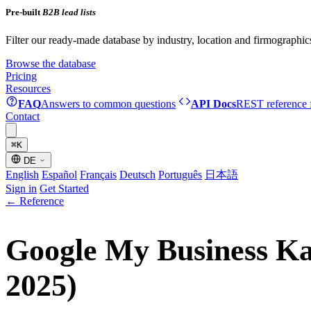
Pre-built
B2B lead lists
Filter our ready-made database by industry, location and firmographic
Browse the database
Pricing
Resources
FAQ
Answers to common questions
API Docs
REST reference f
Contact
⌘
K
DE
English
Español
Français
Deutsch
Português
日本語
Sign in
Get Started
←
Reference
Google My Business Kat
2025)