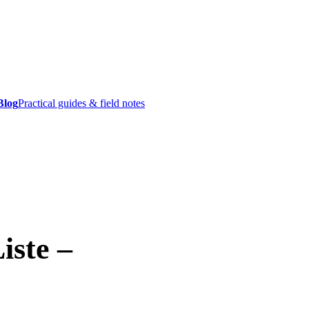
Blog
Practical guides & field notes
iste –