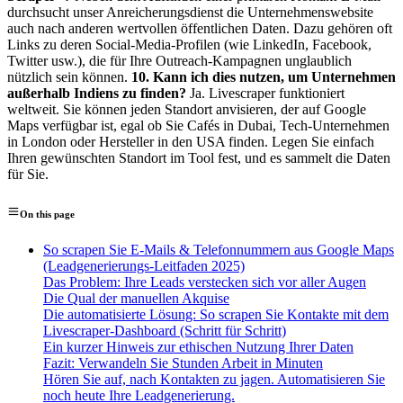
durchsucht unser Anreicherungsdienst die Unternehmenswebsite
auch nach anderen wertvollen öffentlichen Daten. Dazu gehören oft
Links zu deren Social-Media-Profilen (wie LinkedIn, Facebook,
Twitter usw.), die für Ihre Outreach-Kampagnen unglaublich
nützlich sein können.
10. Kann ich dies nutzen, um Unternehmen
außerhalb Indiens zu finden?
Ja. Livescraper funktioniert
weltweit. Sie können jeden Standort anvisieren, der auf Google
Maps verfügbar ist, egal ob Sie Cafés in Dubai, Tech-Unternehmen
in London oder Hersteller in den USA finden. Legen Sie einfach
Ihren gewünschten Standort im Tool fest, und es sammelt die Daten
für Sie.
On this page
So scrapen Sie E-Mails & Telefonnummern aus Google Maps
(Leadgenerierungs-Leitfaden 2025)
Das Problem: Ihre Leads verstecken sich vor aller Augen
Die Qual der manuellen Akquise
Die automatisierte Lösung: So scrapen Sie Kontakte mit dem
Livescraper-Dashboard (Schritt für Schritt)
Ein kurzer Hinweis zur ethischen Nutzung Ihrer Daten
Fazit: Verwandeln Sie Stunden Arbeit in Minuten
Hören Sie auf, nach Kontakten zu jagen. Automatisieren Sie
noch heute Ihre Leadgenerierung.