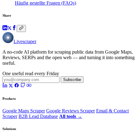
Häufig gestellte Fragen (FAQs)
Share
Livescraper
A no-code AI platform for scraping public data from Google Maps,
Reviews, SERPs and the open web — and turning it into something
useful.
One useful read every Friday
Subscribe
Products
Google Maps Scraper
Google Reviews Scraper
Email & Contact
Scraper
B2B Lead Database
All tools →
Solutions