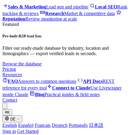
Sales & Marketing
Lead gen and pipeline
Local SEO
Rank
tracking & reviews
Research
Market & competitive data
Reputation
Review monitoring at scale
Featured
Pre-built
B2B lead lists
Filter our ready-made database by industry, location and
firmographics — export verified leads in seconds.
Browse the database
Pricing
Resources
FAQ
Answers to common questions
API Docs
REST
reference for every tool
Connect to Claude
Use Livescraper
inside Claude
Blog
Practical guides & field notes
Contact
⌘
K
DE
English
Español
Français
Deutsch
Português
日本語
Sign in
Get Started