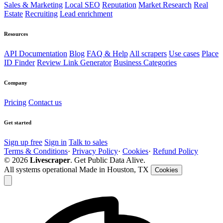
Sales & Marketing
Local SEO
Reputation
Market Research
Real
Estate
Recruiting
Lead enrichment
Resources
API Documentation
Blog
FAQ & Help
All scrapers
Use cases
Place
ID Finder
Review Link Generator
Business Categories
Company
Pricing
Contact us
Get started
Sign up free
Sign in
Talk to sales
Terms & Conditions
·
Privacy Policy
·
Cookies
·
Refund Policy
© 2026
Livescraper
. Get Public Data Alive.
All systems operational
Made in Houston, TX
Cookies