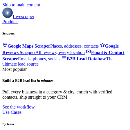
Skip to main content
Livescraper
Products
Scrapers
Google Maps Scraper
Places, addresses, contacts
Google
Reviews Scraper
All reviews, every location
Email & Contact
Scraper
Emails, phones, socials
B2B Lead Database
The
ultimate lead source
Most popular
Build a B2B lead list
in minutes
Pull every business in a category & city, enrich with verified
contacts, ship straight to your CRM.
See the workflow
Use Cases
By team