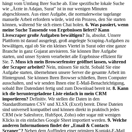
hängt vom Umfang Ihrer Suche ab. Eine spezifische lokale Suche
wie „Ärzte in Adajan, Surat" ist in nur wenigen Minuten
abgeschlossen. Aus einer Aufgabe, die normalerweise tagelange
manuelle Arbeit erfordern würde, wird ein Prozess, den Sie starten
können, während Sie sich einen Chai holen.
6. Was passiert, wenn
meine Suche Tausende von Ergebnissen liefert? Kann
Livescraper große Aufgaben bewältigen?
Ja, absolut. Unsere
Plattform ist darauf ausgelegt, groß angelegte Scraping-Aufgaben zu
bewältigen, egal ob Sie ein kleines Viertel in Surat oder eine ganze
Branche in ganz Gujarat anvisieren. Sie können Ihre Aufgabe
starten, und unser System verarbeitet alle Ergebnisse effizient für
Sie.
7. Muss ich mein Browserfenster geöffnet lassen, während
der Scraper arbeitet?
Nein, müssen Sie nicht. Sobald Sie eine
Aufgabe starten, übernehmen unsere Server die gesamte Arbeit im
Hintergrund. Sie können Ihren Browser schließen, Ihren Computer
ausschalten, und wir senden Ihnen eine E-Mail-Benachrichtigung,
sobald Ihre Datendatei fertig und zum Download bereit ist.
8. Kann
ich die heruntergeladene Liste einfach in mein CRM
importieren?
Definitiv. Wir stellen die Daten in den
Standardformaten CSV und XLSX (Excel) bereit. Diese Dateien
sind universell kompatibel und können direkt in praktisch jedes
CRM (wie Salesforce, HubSpot, Zoho) oder sogar mit wenigen
Klicks in ein einfaches Google Sheet importiert werden.
9. Welche
anderen Informationen findet der „Email & Contacts
Scraper"?
Neben dem Auffinden einer primären Kontakt-E-Mail