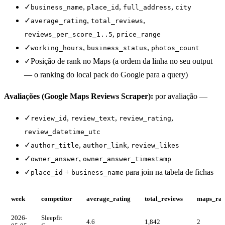
✓
,
,
,
business_name
place_id
full_address
city
✓
,
,
average_rating
total_reviews
,
reviews_per_score_1..5
price_range
✓
,
,
working_hours
business_status
photos_count
✓
Posição de rank no Maps (a ordem da linha no seu output
— o ranking do local pack do Google para a query)
Avaliações (Google Maps Reviews Scraper):
por avaliação —
✓
,
,
,
review_id
review_text
review_rating
review_datetime_utc
✓
,
,
author_title
author_link
review_likes
✓
,
owner_answer
owner_answer_timestamp
✓
+
para join na tabela de fichas
place_id
business_name
week
competitor
average_rating
total_reviews
maps_ra
2026-
Sleepfit
4.6
1,842
2