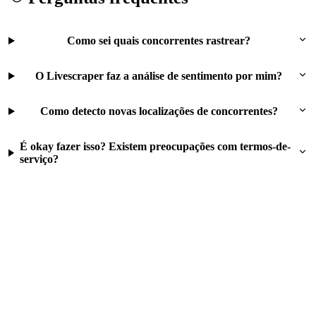
Como sei quais concorrentes rastrear?
O Livescraper faz a análise de sentimento por mim?
Como detecto novas localizações de concorrentes?
É okay fazer isso? Existem preocupações com termos-de-
serviço?
Experimente este fluxo gratuitamente
500 linhas grátis no cadastro. Sem cartão. Sem assinatura.
Pague apenas pelo que extrair.