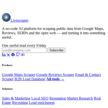
Livescraper
A no-code AI platform for scraping public data from Google Maps,
Reviews, SERPs and the open web — and turning it into something
useful.
One useful read every Friday
Subscribe
Products
Google Maps Scraper
Google Reviews Scraper
Email & Contact
Scraper
B2B Lead Database
All tools →
Solutions
Sales & Marketing
Local SEO
Reputation
Market Research
Real
Estate
Recruiting
Lead enrichment