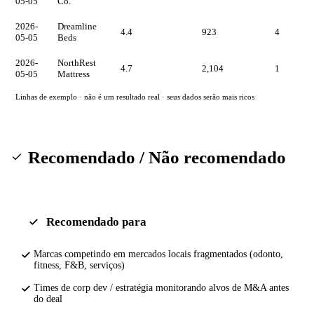
05-05
Co.
2026-
Dreamline
4.4
923
4
05-05
Beds
2026-
NorthRest
4.7
2,104
1
05-05
Mattress
Linhas de exemplo · não é um resultado real · seus dados serão mais ricos
Recomendado / Não recomendado
Recomendado para
Marcas competindo em mercados locais fragmentados (odonto,
fitness, F&B, serviços)
Times de corp dev / estratégia monitorando alvos de M&A antes
do deal