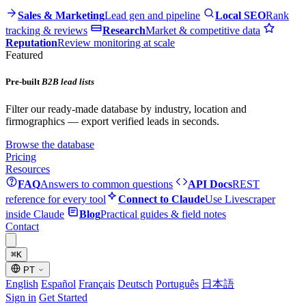
Sales & Marketing
Lead gen and pipeline
Local SEO
Rank
tracking & reviews
Research
Market & competitive data
Reputation
Review monitoring at scale
Featured
Pre-built
B2B lead lists
Filter our ready-made database by industry, location and
firmographics — export verified leads in seconds.
Browse the database
Pricing
Resources
FAQ
Answers to common questions
API Docs
REST
reference for every tool
Connect to Claude
Use Livescraper
inside Claude
Blog
Practical guides & field notes
Contact
⌘
K
PT
English
Español
Français
Deutsch
Português
日本語
Sign in
Get Started