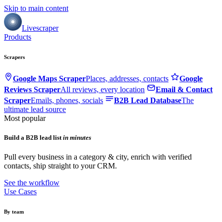
Skip to main content
Livescraper
Products
Scrapers
Google Maps Scraper
Places, addresses, contacts
Google
Reviews Scraper
All reviews, every location
Email & Contact
Scraper
Emails, phones, socials
B2B Lead Database
The
ultimate lead source
Most popular
Build a B2B lead list
in minutes
Pull every business in a category & city, enrich with verified
contacts, ship straight to your CRM.
See the workflow
Use Cases
By team