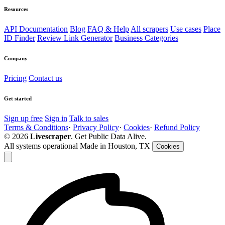
Resources
API Documentation
Blog
FAQ & Help
All scrapers
Use cases
Place
ID Finder
Review Link Generator
Business Categories
Company
Pricing
Contact us
Get started
Sign up free
Sign in
Talk to sales
Terms & Conditions
·
Privacy Policy
·
Cookies
·
Refund Policy
© 2026
Livescraper
. Get Public Data Alive.
All systems operational
Made in Houston, TX
Cookies