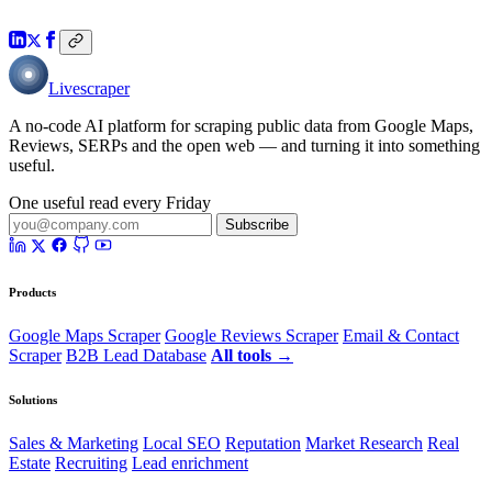
Livescraper
A no-code AI platform for scraping public data from Google Maps,
Reviews, SERPs and the open web — and turning it into something
useful.
One useful read every Friday
Subscribe
Products
Google Maps Scraper
Google Reviews Scraper
Email & Contact
Scraper
B2B Lead Database
All tools →
Solutions
Sales & Marketing
Local SEO
Reputation
Market Research
Real
Estate
Recruiting
Lead enrichment