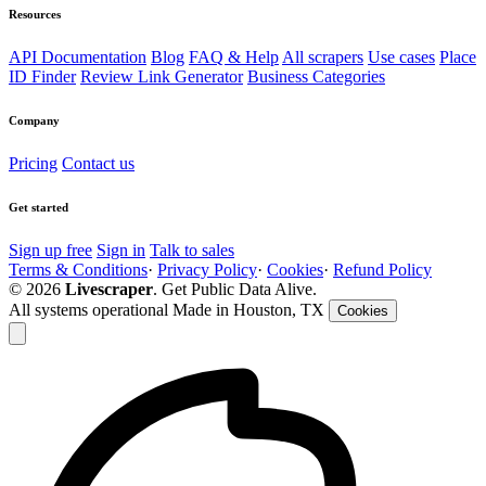
Resources
API Documentation
Blog
FAQ & Help
All scrapers
Use cases
Place
ID Finder
Review Link Generator
Business Categories
Company
Pricing
Contact us
Get started
Sign up free
Sign in
Talk to sales
Terms & Conditions
·
Privacy Policy
·
Cookies
·
Refund Policy
© 2026
Livescraper
. Get Public Data Alive.
All systems operational
Made in Houston, TX
Cookies