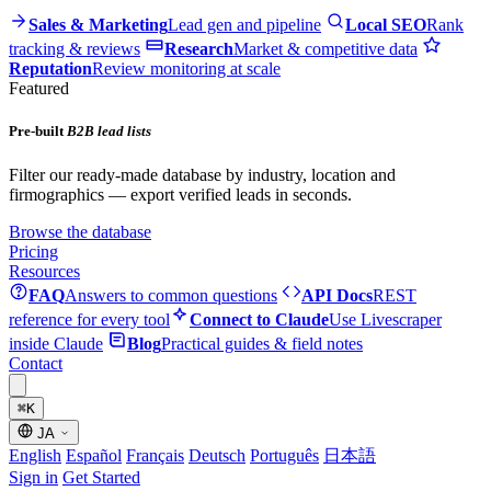
Sales & Marketing
Lead gen and pipeline
Local SEO
Rank
tracking & reviews
Research
Market & competitive data
Reputation
Review monitoring at scale
Featured
Pre-built
B2B lead lists
Filter our ready-made database by industry, location and
firmographics — export verified leads in seconds.
Browse the database
Pricing
Resources
FAQ
Answers to common questions
API Docs
REST
reference for every tool
Connect to Claude
Use Livescraper
inside Claude
Blog
Practical guides & field notes
Contact
⌘
K
JA
English
Español
Français
Deutsch
Português
日本語
Sign in
Get Started