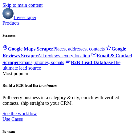
Skip to main content
Livescraper
Products
Scrapers
Google Maps Scraper
Places, addresses, contacts
Google
Reviews Scraper
All reviews, every location
Email & Contact
Scraper
Emails, phones, socials
B2B Lead Database
The
ultimate lead source
Most popular
Build a B2B lead list
in minutes
Pull every business in a category & city, enrich with verified
contacts, ship straight to your CRM.
See the workflow
Use Cases
By team