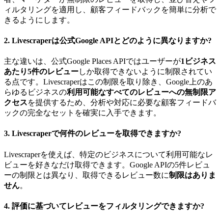
ィルタリングを適用し、顧客フィードバックを簡単に分析で
きるようにします。
2.
Livescraperは公式Google APIとどのように異なりますか?
主な違いは、公式Google Places APIではユーザーが
1ビジネス
あたり5件のレビュー
しか取得できないように制限されてい
る点です。Livescraperはこの制限を取り除き、Google上のあ
らゆるビジネスの
利用可能なすべてのレビューへの無制限ア
クセス
を提供するため、分析や対応に必要な顧客フィードバ
ックの完全なセットを確実に入手できます。
3.
Livescraperで何件のレビューを取得できますか?
Livescraperを使えば、特定のビジネスについて利用可能なレ
ビューを好きなだけ取得できます。Google APIの5件レビュ
ーの制限とは異なり、取得できるレビュー数に
制限はありま
せん
。
4.
評価に基づいてレビューをフィルタリングできますか?