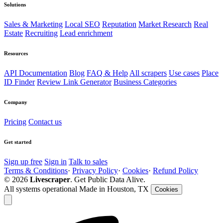
Solutions
Sales & Marketing
Local SEO
Reputation
Market Research
Real
Estate
Recruiting
Lead enrichment
Resources
API Documentation
Blog
FAQ & Help
All scrapers
Use cases
Place
ID Finder
Review Link Generator
Business Categories
Company
Pricing
Contact us
Get started
Sign up free
Sign in
Talk to sales
Terms & Conditions
·
Privacy Policy
·
Cookies
·
Refund Policy
© 2026
Livescraper
. Get Public Data Alive.
All systems operational
Made in Houston, TX
Cookies