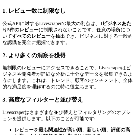
1.
レビュー数に制限なし
公式APIに対するLivescraperの最大の利点は、
1ビジネスあた
り5件のレビュー
に制限されないことです。任意の場所につ
いて
すべてのレビュー
を抽出でき、ビジネスに対する一般的
な認識を完全に把握できます。
2.
より多くの洞察を獲得
無制限のレビューにアクセスできることで、Livescraperはビ
ジネスや開発者が詳細な分析に十分なデータを収集できるよ
うにします。これは、トレンド、顧客のセンチメント、全体
的な満足度を理解するのに特に役立ちます。
3.
高度なフィルターと並び替え
Livescraperはさまざまな並び替えとフィルタリングのオプシ
ョンを提供します。以下のことが可能です:
レビューを
最も関連性が高い順
、
新しい順
、
評価の高