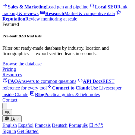
Sales & Marketing
Lead gen and pipeline
Local SEO
Rank
tracking & reviews
Research
Market & competitive data
Reputation
Review monitoring at scale
Featured
Pre-built
B2B lead lists
Filter our ready-made database by industry, location and
firmographics — export verified leads in seconds.
Browse the database
Pricing
Resources
FAQ
Answers to common questions
API Docs
REST
reference for every tool
Connect to Claude
Use Livescraper
inside Claude
Blog
Practical guides & field notes
Contact
⌘
K
JA
English
Español
Français
Deutsch
Português
日本語
Sign in
Get Started