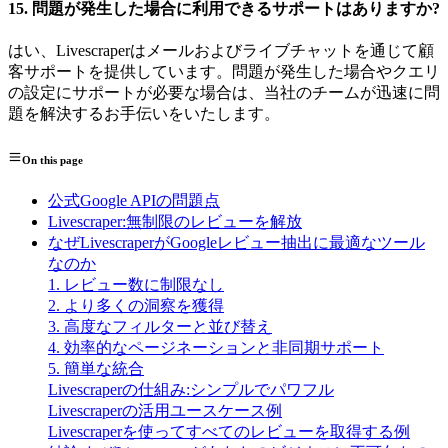
15.
問題が発生した場合に利用できるサポートはありますか?
はい、Livescraperはメールおよびライブチャットを通じて顧
客サポートを提供しています。問題が発生した場合やクエリ
の設定にサポートが必要な場合は、当社のチームが迅速に問
題を解決するお手伝いをいたします。
On this page
公式Google APIの問題点
Livescraper:無制限のレビューを解放
なぜLivescraperがGoogleレビュー抽出に最適なツール
なのか
1. レビュー数に制限なし
2. より多くの洞察を獲得
3. 高度なフィルターと並び替え
4. 効率的なページネーションと非同期サポート
5. 簡単な統合
Livescraperの仕組み:シンプルでパワフル
Livescraperの活用ユースケース例
Livescraperを使ってすべてのレビューを取得する例