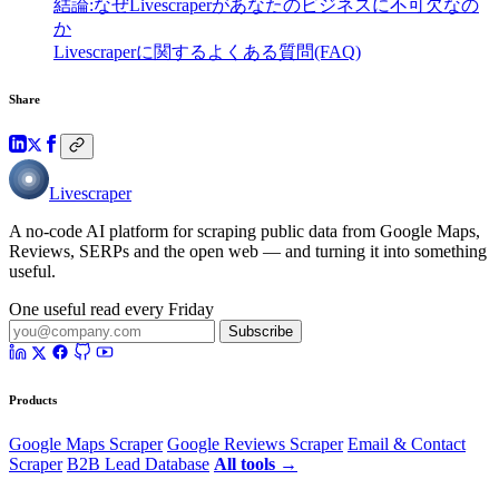
結論:なぜLivescraperがあなたのビジネスに不可欠なの
か
Livescraperに関するよくある質問(FAQ)
Share
Livescraper
A no-code AI platform for scraping public data from Google Maps,
Reviews, SERPs and the open web — and turning it into something
useful.
One useful read every Friday
Subscribe
Products
Google Maps Scraper
Google Reviews Scraper
Email & Contact
Scraper
B2B Lead Database
All tools →