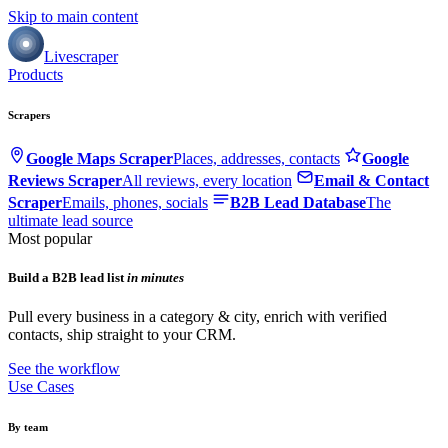
Skip to main content
Livescraper
Products
Scrapers
Google Maps Scraper
Places, addresses, contacts
Google
Reviews Scraper
All reviews, every location
Email & Contact
Scraper
Emails, phones, socials
B2B Lead Database
The
ultimate lead source
Most popular
Build a B2B lead list
in minutes
Pull every business in a category & city, enrich with verified
contacts, ship straight to your CRM.
See the workflow
Use Cases
By team