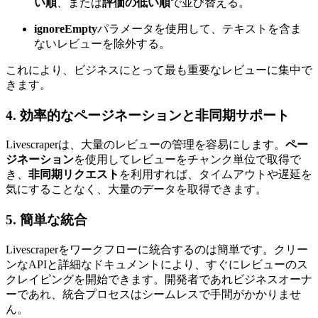
い順
、または
評価の低い順
で並び替える。
ignoreEmpty
パラメータを使用して、テキストを含ま
ないレビューを除外する。
これにより、ビジネスにとって最も重要なレビューに集中で
きます。
4.
効率的なページネーションと非同期サポート
Livescraperは、大量のレビューの管理を容易にします。
ペー
ジネーション
を使用してレビューをチャンク単位で取得で
き、
非同期リクエスト
を利用すれば、タイムアウトや遅延を
気にすることなく、大量のデータを取得できます。
5.
簡単な統合
Livescraperをワークフローに統合するのは簡単です。クリー
ンなAPIと詳細なドキュメントにより、すぐにレビューのス
クレイピングを開始できます。開発者であれビジネスオーナ
ーであれ、統合プロセスはシームレスで手間がかかりませ
ん。