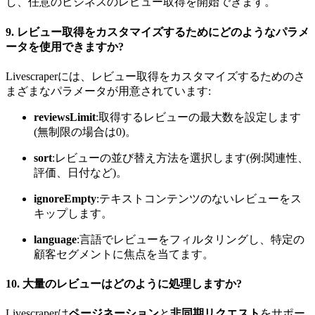
し、任意のビジネスのレビュー取得を開始できます。
9.
レビュー取得をカスタマイズするためにどのようなパラメ
ータを使用できますか?
Livescraperには、レビュー取得をカスタマイズするためのさ
まざまなパラメータが用意されています:
reviewsLimit
:取得するレビューの最大数を設定します
(無制限の場合は0)。
sort
:レビューの並び替え方法を選択します(例:関連性、
評価、日付など)。
ignoreEmpty
:テキストコンテンツのないレビューをス
キップします。
language
:言語でレビューをフィルタリングし、特定の
顧客セグメントに焦点を当てます。
10.
大量のレビューはどのように処理しますか?
Livescraperは
ページネーション
と
非同期リクエスト
をサポー