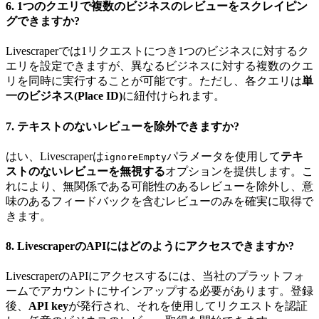
6.
1つのクエリで複数のビジネスのレビューをスクレイピン
グできますか?
Livescraperでは1リクエストにつき1つのビジネスに対するク
エリを設定できますが、異なるビジネスに対する複数のクエ
リを同時に実行することが可能です。ただし、各クエリは
単
一のビジネス(Place ID)
に紐付けられます。
7.
テキストのないレビューを除外できますか?
はい、Livescraperは
パラメータを使用して
テキ
ignoreEmpty
ストのないレビューを無視する
オプションを提供します。こ
れにより、無関係である可能性のあるレビューを除外し、意
味のあるフィードバックを含むレビューのみを確実に取得で
きます。
8.
LivescraperのAPIにはどのようにアクセスできますか?
LivescraperのAPIにアクセスするには、当社のプラットフォ
ームでアカウントにサインアップする必要があります。登録
後、
API key
が発行され、それを使用してリクエストを認証