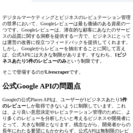
デジタルマーケティングとビジネスのレピュテーション管理
の世界において、Googleレビューは最も価値のある資産の一
つです。Googleレビューは、潜在的な顧客にあなたのサービ
スの品質に関する洞察を提供する一方で、ビジネスにとって
は運営の改善に役立つフィードバックを提供してくれます。
しかし、Googleからレビューを抽出することに関して言え
ば、公式APIには大きな制限があります。すなわち、
1ビジ
ネスあたり5件のレビューのみ
という制限です。
そこで登場するのが
Livescraper
です。
公式Google APIの問題点
Googleの公式Places APIは、ユーザーが1ビジネスあたり
5件
のレビュー
しか取得できないように制限しています。これ
は、より良い意思決定やレピュテーション管理のために、よ
り多くのレビューを分析したいと考えるビジネスや開発者に
とって、大きな制限となります。残念ながら、開発者からの
長年にわたる要望にもかかわらず、公式APIは無制限のレビ