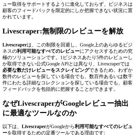
ュー取得をサポートするように進化しておらず、ビジネスは
顧客のフィードバックを限定的にしか把握できない状況に置
かれています。
Livescraper:無制限のレビューを解放
Livescraper
は、この制限を回避し、Google上のあらゆるビジ
ネスの
利用可能なすべてのレビュー
にアクセスするための究
極のソリューションです。1ビジネスあたり5件のレビューし
か取得できない公式Google APIとは異なり、Livescraperでは
必要な数だけレビューをスクレイピング
できるため、わずか
数件のレビューを探している場合でも、数百件あるいは数千
件にわたる詳細なコレクションを探している場合でも、顧客
フィードバックを包括的に把握することができます。
なぜLivescraperがGoogleレビュー抽出
に最適なツールなのか
以下は、
Livescraper
がGoogleから
利用可能なすべてのレビュ
ー
を取得するための定番ツールである理由です: