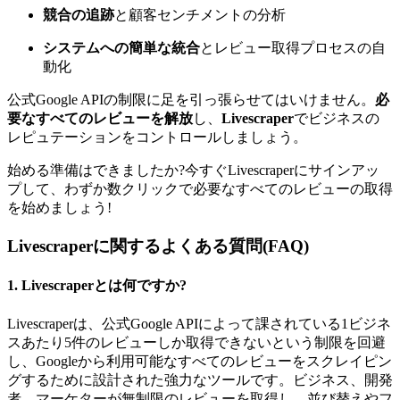
競合の追跡
と顧客センチメントの分析
システムへの簡単な統合
とレビュー取得プロセスの自
動化
公式Google APIの制限に足を引っ張らせてはいけません。
必
要なすべてのレビューを解放
し、
Livescraper
でビジネスの
レピュテーションをコントロールしましょう。
始める準備はできましたか?今すぐLivescraperにサインアッ
プして、わずか数クリックで必要なすべてのレビューの取得
を始めましょう!
Livescraperに関するよくある質問(FAQ)
1.
Livescraperとは何ですか?
Livescraperは、公式Google APIによって課されている1ビジネ
スあたり5件のレビューしか取得できないという制限を回避
し、Googleから利用可能なすべてのレビューをスクレイピン
グするために設計された強力なツールです。ビジネス、開発
者、マーケターが無制限のレビューを取得し、並び替えやフ