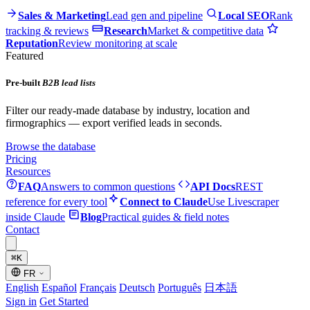
Sales & Marketing
Lead gen and pipeline
Local SEO
Rank
tracking & reviews
Research
Market & competitive data
Reputation
Review monitoring at scale
Featured
Pre-built
B2B lead lists
Filter our ready-made database by industry, location and
firmographics — export verified leads in seconds.
Browse the database
Pricing
Resources
FAQ
Answers to common questions
API Docs
REST
reference for every tool
Connect to Claude
Use Livescraper
inside Claude
Blog
Practical guides & field notes
Contact
⌘
K
FR
English
Español
Français
Deutsch
Português
日本語
Sign in
Get Started