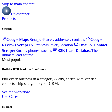
Skip to main content
Livescraper
Products
Scrapers
Google Maps Scraper
Places, addresses, contacts
Google
Reviews Scraper
All reviews, every location
Email & Contact
Scraper
Emails, phones, socials
B2B Lead Database
The
ultimate lead source
Most popular
Build a B2B lead list
in minutes
Pull every business in a category & city, enrich with verified
contacts, ship straight to your CRM.
See the workflow
Use Cases
By team