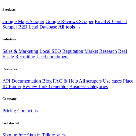
Products
Google Maps Scraper
Google Reviews Scraper
Email & Contact
Scraper
B2B Lead Database
All tools →
Solutions
Sales & Marketing
Local SEO
Reputation
Market Research
Real
Estate
Recruiting
Lead enrichment
Resources
API Documentation
Blog
FAQ & Help
All scrapers
Use cases
Place
ID Finder
Review Link Generator
Business Categories
Company
Pricing
Contact us
Get started
Sign up free
Sign in
Talk to sales