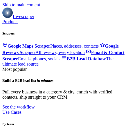
Skip to main content
Livescraper
Products
Scrapers
Google Maps Scraper
Places, addresses, contacts
Google
Reviews Scraper
All reviews, every location
Email & Contact
Scraper
Emails, phones, socials
B2B Lead Database
The
ultimate lead source
Most popular
Build a B2B lead list
in minutes
Pull every business in a category & city, enrich with verified
contacts, ship straight to your CRM.
See the workflow
Use Cases
By team