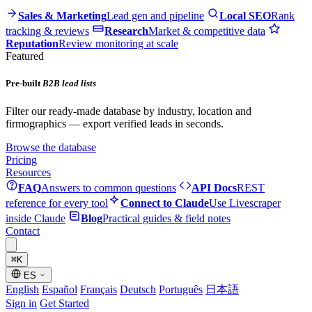
Sales & Marketing
Lead gen and pipeline
Local SEO
Rank
tracking & reviews
Research
Market & competitive data
Reputation
Review monitoring at scale
Featured
Pre-built
B2B lead lists
Filter our ready-made database by industry, location and
firmographics — export verified leads in seconds.
Browse the database
Pricing
Resources
FAQ
Answers to common questions
API Docs
REST
reference for every tool
Connect to Claude
Use Livescraper
inside Claude
Blog
Practical guides & field notes
Contact
⌘
K
ES
English
Español
Français
Deutsch
Português
日本語
Sign in
Get Started