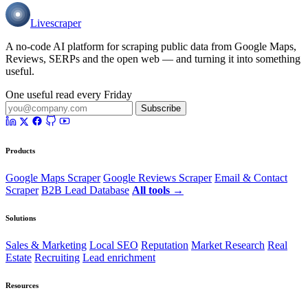
Livescraper
A no-code AI platform for scraping public data from Google Maps,
Reviews, SERPs and the open web — and turning it into something
useful.
One useful read every Friday
Subscribe
Products
Google Maps Scraper
Google Reviews Scraper
Email & Contact
Scraper
B2B Lead Database
All tools →
Solutions
Sales & Marketing
Local SEO
Reputation
Market Research
Real
Estate
Recruiting
Lead enrichment
Resources