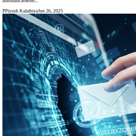
automáticamente...
P
Piyush Kalathiya
Jun 26, 2025