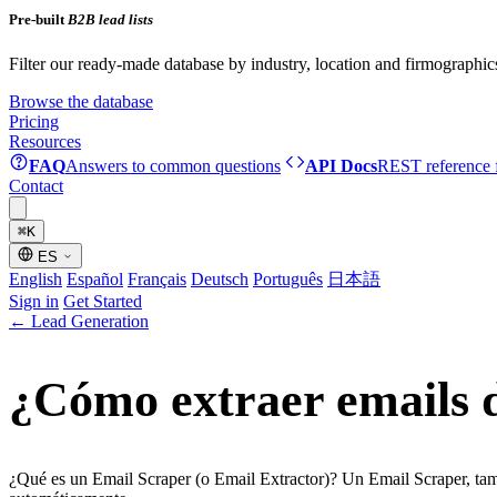
Pre-built
B2B lead lists
Filter our ready-made database by industry, location and firmographic
Browse the database
Pricing
Resources
FAQ
Answers to common questions
API Docs
REST reference f
Contact
⌘
K
ES
English
Español
Français
Deutsch
Português
日本語
Sign in
Get Started
←
Lead Generation
¿Cómo extraer emails d
¿Qué es un Email Scraper (o Email Extractor)? Un Email Scraper, tam