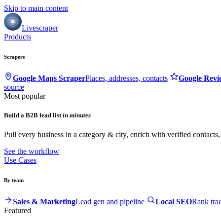
Skip to main content
Livescraper
Products
Scrapers
Google Maps Scraper
Places, addresses, contacts
Google Revi
source
Most popular
Build a B2B lead list
in minutes
Pull every business in a category & city, enrich with verified contacts
See the workflow
Use Cases
By team
Sales & Marketing
Lead gen and pipeline
Local SEO
Rank tra
Featured