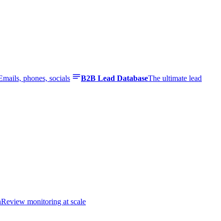
Emails, phones, socials
B2B Lead Database
The ultimate lead
n
Review monitoring at scale