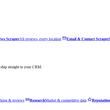
ews Scraper
All reviews, every location
Email & Contact Scraper
, ship straight to your CRM.
cking & reviews
Research
Market & competitive data
Reputatio