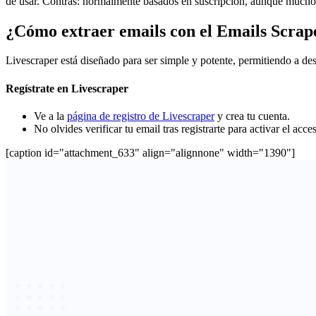
de usar. Contras: normalmente basados en suscripción, aunque muchos 
¿Cómo extraer emails con el Emails Scrap
Livescraper está diseñado para ser simple y potente, permitiendo a des
Regístrate en Livescraper
Ve a la
página de registro de Livescraper
y crea tu cuenta.
No olvides verificar tu email tras registrarte para activar el acc
[caption id="attachment_633" align="alignnone" width="1390"]