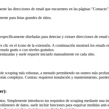
ente las direcciones de email que encuentres en las páginas "Contacto",
nte para listas grandes de sitios.
cíficamente diseñadas para detectar y extraer direcciones de email d
es clic en el icono de la extensión. A continuación mostrará los emails 
enudo gratis o con niveles gratuitos.
 enlazadas y suele requerir iniciarlo manualmente en cada sitio.
 de scraping más robustas, a menudo permitiendo un rastreo más profund
eb más complejos. Contras: requieren instalación y mantenimiento, pue
er):
s. Simplemente introduces tus requisitos de scraping mediante una inter
volúmenes de datos, suele incluir funciones para esquivar medidas anti-s