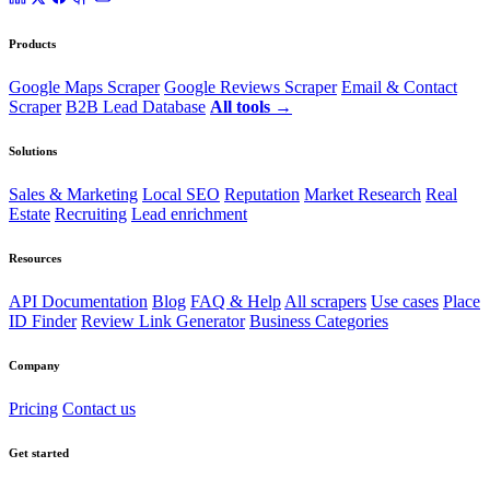
Products
Google Maps Scraper
Google Reviews Scraper
Email & Contact
Scraper
B2B Lead Database
All tools →
Solutions
Sales & Marketing
Local SEO
Reputation
Market Research
Real
Estate
Recruiting
Lead enrichment
Resources
API Documentation
Blog
FAQ & Help
All scrapers
Use cases
Place
ID Finder
Review Link Generator
Business Categories
Company
Pricing
Contact us
Get started