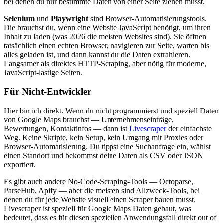
bei denen du nur bestimmte Daten von einer Seite ziehen musst.
Selenium
und
Playwright
sind Browser-Automatisierungstools.
Die brauchst du, wenn eine Website JavaScript benötigt, um ihren
Inhalt zu laden (was 2026 die meisten Websites sind). Sie öffnen
tatsächlich einen echten Browser, navigieren zur Seite, warten bis
alles geladen ist, und dann kannst du die Daten extrahieren.
Langsamer als direktes HTTP-Scraping, aber nötig für moderne,
JavaScript-lastige Seiten.
Für Nicht-Entwickler
Hier bin ich direkt. Wenn du nicht programmierst und speziell Daten
von Google Maps brauchst — Unternehmenseinträge,
Bewertungen, Kontaktinfos — dann ist
Livescraper
der einfachste
Weg. Keine Skripte, kein Setup, kein Umgang mit Proxies oder
Browser-Automatisierung. Du tippst eine Suchanfrage ein, wählst
einen Standort und bekommst deine Daten als CSV oder JSON
exportiert.
Es gibt auch andere No-Code-Scraping-Tools — Octoparse,
ParseHub, Apify — aber die meisten sind Allzweck-Tools, bei
denen du für jede Website visuell einen Scraper bauen musst.
Livescraper ist speziell für Google Maps Daten gebaut, was
bedeutet, dass es für diesen speziellen Anwendungsfall direkt out of