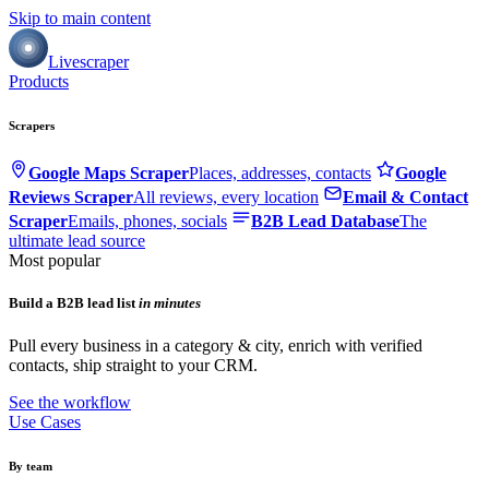
Skip to main content
Livescraper
Products
Scrapers
Google Maps Scraper
Places, addresses, contacts
Google
Reviews Scraper
All reviews, every location
Email & Contact
Scraper
Emails, phones, socials
B2B Lead Database
The
ultimate lead source
Most popular
Build a B2B lead list
in minutes
Pull every business in a category & city, enrich with verified
contacts, ship straight to your CRM.
See the workflow
Use Cases
By team