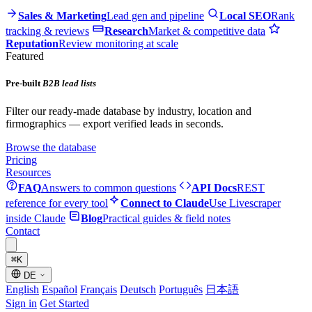
Sales & Marketing
Lead gen and pipeline
Local SEO
Rank
tracking & reviews
Research
Market & competitive data
Reputation
Review monitoring at scale
Featured
Pre-built
B2B lead lists
Filter our ready-made database by industry, location and
firmographics — export verified leads in seconds.
Browse the database
Pricing
Resources
FAQ
Answers to common questions
API Docs
REST
reference for every tool
Connect to Claude
Use Livescraper
inside Claude
Blog
Practical guides & field notes
Contact
⌘
K
DE
English
Español
Français
Deutsch
Português
日本語
Sign in
Get Started