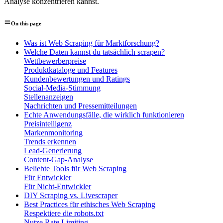
Analyse konzentrieren kannst.
On this page
Was ist Web Scraping für Marktforschung?
Welche Daten kannst du tatsächlich scrapen?
Wettbewerberpreise
Produktkataloge und Features
Kundenbewertungen und Ratings
Social-Media-Stimmung
Stellenanzeigen
Nachrichten und Pressemitteilungen
Echte Anwendungsfälle, die wirklich funktionieren
Preisintelligenz
Markenmonitoring
Trends erkennen
Lead-Generierung
Content-Gap-Analyse
Beliebte Tools für Web Scraping
Für Entwickler
Für Nicht-Entwickler
DIY Scraping vs. Livescraper
Best Practices für ethisches Web Scraping
Respektiere die robots.txt
Nutze Rate Limiting