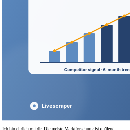
Ich bin ehrlich mit dir. Die meiste Marktforschung ist quälend