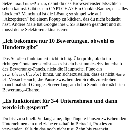
Setze
, damit du das Browserfenster tatsächlich
headless=False
sehen kannst. Gibt es ein CAPTCHA? Ein Cookie-Banner, das alles
blockiert? Manchmal ist die Lösung so simpel wie auf
„Akzeptieren" bei einem Popup zu klicken, das du nicht bedacht
hast. Andere Male hat Google ihre CSS-Klassen geändert und du
musst deine Selektoren aktualisieren.
„Ich bekomme nur 10 Bewertungen, obwohl es
Hunderte gibt"
Das Scrollen funktioniert nicht richtig. Überprüfe, ob du im
richtigen Container scrollst — es ist ein bestimmtes
innerhalb
div
des Bewertungs-Panels, nicht die Hauptseite. Füge ein
hinzu, um sicherzustellen, dass es nicht
print(scrollable)
None
ist. Versuche auch, die Pause zwischen den Scrolls zu erhöhen —
manchmal sind Googles Server langsam beim Senden der nächsten
Bewertungs-Charge.
„Es funktioniert für 3-4 Unternehmen und dann
werde ich gesperrt"
Du bist zu schnell. Verlangsame, füge längere Pausen zwischen den
Unternehmen ein und ziehe ernsthaft in Betracht, Proxies zu
verwenden, falls du das noch nicht tust. Zehn bis zwanzig