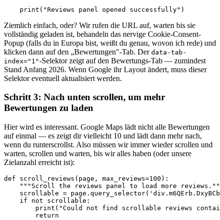
    print("Reviews panel opened successfully")
Ziemlich einfach, oder? Wir rufen die URL auf, warten bis sie
vollständig geladen ist, behandeln das nervige Cookie-Consent-
Popup (falls du in Europa bist, weißt du genau, wovon ich rede) und
klicken dann auf den „Bewertungen"-Tab. Der
data-tab-
-Selektor zeigt auf den Bewertungs-Tab — zumindest
index="1"
Stand Anfang 2026. Wenn Google ihr Layout ändert, muss dieser
Selektor eventuell aktualisiert werden.
Schritt 3: Nach unten scrollen, um mehr
Bewertungen zu laden
Hier wird es interessant. Google Maps lädt nicht alle Bewertungen
auf einmal — es zeigt dir vielleicht 10 und lädt dann mehr nach,
wenn du runterscrollst. Also müssen wir immer wieder scrollen und
warten, scrollen und warten, bis wir alles haben (oder unsere
Zielanzahl erreicht ist):
def scroll_reviews(page, max_reviews=100):

    """Scroll the reviews panel to load more reviews.""
    scrollable = page.query_selector('div.m6QErb.DxyBCb
    if not scrollable:

        print("Could not find scrollable reviews contai
        return
