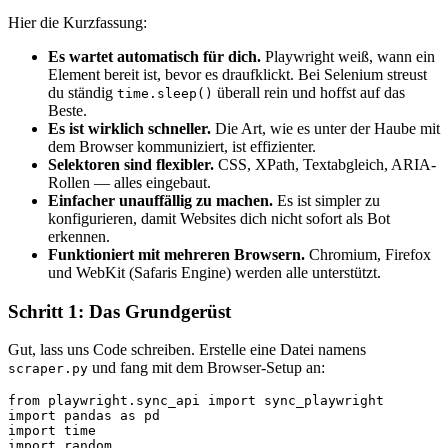
Hier die Kurzfassung:
Es wartet automatisch für dich.
Playwright weiß, wann ein
Element bereit ist, bevor es draufklickt. Bei Selenium streust
du ständig
überall rein und hoffst auf das
time.sleep()
Beste.
Es ist wirklich schneller.
Die Art, wie es unter der Haube mit
dem Browser kommuniziert, ist effizienter.
Selektoren sind flexibler.
CSS, XPath, Textabgleich, ARIA-
Rollen — alles eingebaut.
Einfacher unauffällig zu machen.
Es ist simpler zu
konfigurieren, damit Websites dich nicht sofort als Bot
erkennen.
Funktioniert mit mehreren Browsern.
Chromium, Firefox
und WebKit (Safaris Engine) werden alle unterstützt.
Schritt 1: Das Grundgerüst
Gut, lass uns Code schreiben. Erstelle eine Datei namens
und fang mit dem Browser-Setup an:
scraper.py
from playwright.sync_api import sync_playwright

import pandas as pd

import time

import random
