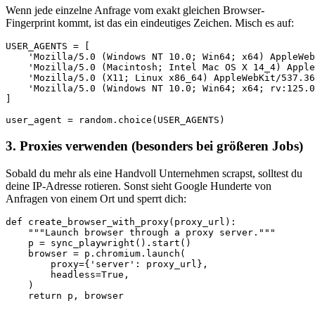
Wenn jede einzelne Anfrage vom exakt gleichen Browser-
Fingerprint kommt, ist das ein eindeutiges Zeichen. Misch es auf:
USER_AGENTS = [

    'Mozilla/5.0 (Windows NT 10.0; Win64; x64) AppleWeb
    'Mozilla/5.0 (Macintosh; Intel Mac OS X 14_4) Apple
    'Mozilla/5.0 (X11; Linux x86_64) AppleWebKit/537.36
    'Mozilla/5.0 (Windows NT 10.0; Win64; x64; rv:125.0
]

user_agent = random.choice(USER_AGENTS)
3. Proxies verwenden (besonders bei größeren Jobs)
Sobald du mehr als eine Handvoll Unternehmen scrapst, solltest du
deine IP-Adresse rotieren. Sonst sieht Google Hunderte von
Anfragen von einem Ort und sperrt dich:
def create_browser_with_proxy(proxy_url):

    """Launch browser through a proxy server."""

    p = sync_playwright().start()

    browser = p.chromium.launch(

        proxy={'server': proxy_url},

        headless=True,

    )

    return p, browser