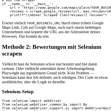
# Run the scraper

if __name__ == '__main__':

    url = 'https://www.google.com/maps/place/YOUR_BUSIN
    reviews = scrape_google_reviews(url, max_reviews=20
    print(f"\\nDone! Scraped {len(reviews)} reviews")
Ersetze einfach
durch einen echten Google
YOUR_BUSINESS_URL
Maps Link. Geh auf Google Maps, such nach einem beliebigen
Unternehmen und kopiere die URL aus der Adressleiste deines
Browsers. Das kommt da rein.
Methode 2: Bewertungen mit Selenium
scrapen
Vielleicht hast du Selenium schon mal benutzt und bist damit
vertraut. Oder vielleicht unterstützt deine Arbeitsumgebung
Playwright aus irgendeinem Grund nicht. Kein Problem —
Selenium kann den Job definitiv auch erledigen. Der Code ist etwas
ausführlicher, aber die Logik ist dieselbe.
Selenium-Setup
from selenium import webdriver

from selenium.webdriver.common.by import By

from selenium.webdriver.support.ui import WebDriverWait
