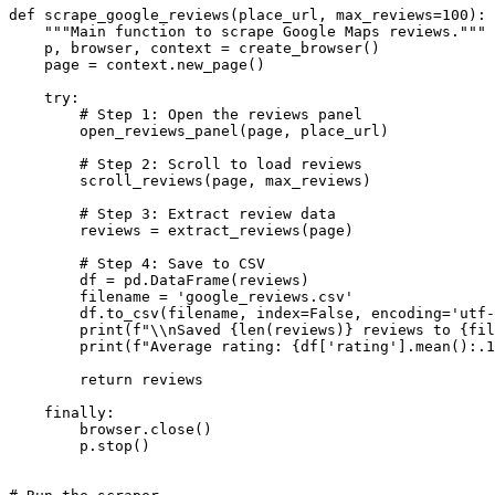
def scrape_google_reviews(place_url, max_reviews=100):

    """Main function to scrape Google Maps reviews."""

    p, browser, context = create_browser()

    page = context.new_page()

    try:

        # Step 1: Open the reviews panel

        open_reviews_panel(page, place_url)

        # Step 2: Scroll to load reviews

        scroll_reviews(page, max_reviews)

        # Step 3: Extract review data

        reviews = extract_reviews(page)

        # Step 4: Save to CSV

        df = pd.DataFrame(reviews)

        filename = 'google_reviews.csv'

        df.to_csv(filename, index=False, encoding='utf-
        print(f"\\nSaved {len(reviews)} reviews to {fil
        print(f"Average rating: {df['rating'].mean():.1
        return reviews

    finally:

        browser.close()

        p.stop()
