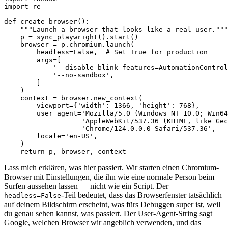
import re

def create_browser():

    """Launch a browser that looks like a real user."""

    p = sync_playwright().start()

    browser = p.chromium.launch(

        headless=False,  # Set True for production

        args=[

            '--disable-blink-features=AutomationControl
            '--no-sandbox',

        ]

    )

    context = browser.new_context(

        viewport={'width': 1366, 'height': 768},

        user_agent='Mozilla/5.0 (Windows NT 10.0; Win64
                   'AppleWebKit/537.36 (KHTML, like Gec
                   'Chrome/124.0.0.0 Safari/537.36',

        locale='en-US',

    )

    return p, browser, context
Lass mich erklären, was hier passiert. Wir starten einen Chromium-
Browser mit Einstellungen, die ihn wie eine normale Person beim
Surfen aussehen lassen — nicht wie ein Script. Der
-Teil bedeutet, dass das Browserfenster tatsächlich
headless=False
auf deinem Bildschirm erscheint, was fürs Debuggen super ist, weil
du genau sehen kannst, was passiert. Der User-Agent-String sagt
Google, welchen Browser wir angeblich verwenden, und das