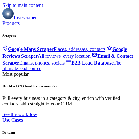
Skip to main content
Livescraper
Products
Scrapers
Google Maps Scraper
Places, addresses, contacts
Google
Reviews Scraper
All reviews, every location
Email & Contact
Scraper
Emails, phones, socials
B2B Lead Database
The
ultimate lead source
Most popular
Build a B2B lead list
in minutes
Pull every business in a category & city, enrich with verified
contacts, ship straight to your CRM.
See the workflow
Use Cases
By team