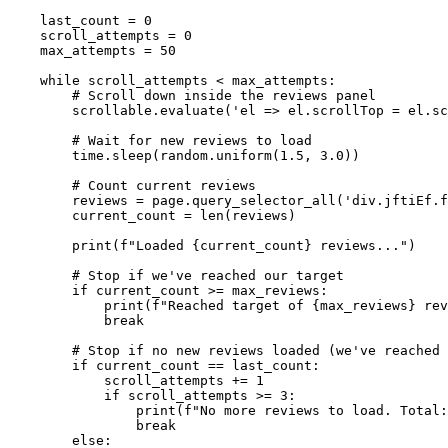
    last_count = 0

    scroll_attempts = 0

    max_attempts = 50

    while scroll_attempts < max_attempts:

        # Scroll down inside the reviews panel

        scrollable.evaluate('el => el.scrollTop = el.sc
        # Wait for new reviews to load

        time.sleep(random.uniform(1.5, 3.0))

        # Count current reviews

        reviews = page.query_selector_all('div.jftiEf.f
        current_count = len(reviews)

        print(f"Loaded {current_count} reviews...")

        # Stop if we've reached our target

        if current_count >= max_reviews:

            print(f"Reached target of {max_reviews} rev
            break

        # Stop if no new reviews loaded (we've reached 
        if current_count == last_count:

            scroll_attempts += 1

            if scroll_attempts >= 3:

                print(f"No more reviews to load. Total:
                break

        else:
