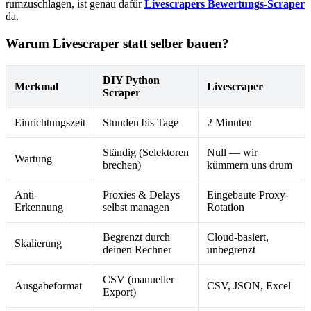
rumzuschlagen, ist genau dafür
Livescrapers Bewertungs-Scraper
da.
Warum Livescraper statt selber bauen?
DIY Python
Merkmal
Livescraper
Scraper
Einrichtungszeit
Stunden bis Tage
2 Minuten
Ständig (Selektoren
Null — wir
Wartung
brechen)
kümmern uns drum
Anti-
Proxies & Delays
Eingebaute Proxy-
Erkennung
selbst managen
Rotation
Begrenzt durch
Cloud-basiert,
Skalierung
deinen Rechner
unbegrenzt
CSV (manueller
Ausgabeformat
CSV, JSON, Excel
Export)