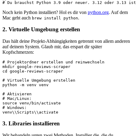
# Du brauchst Python 3.9 oder neuer. 3.12 oder 3.13 ist
Noch kein Python installiert? Hol es dir von
python.org
. Auf dem
Mac geht auch
.
brew install python
2. Virtuelle Umgebung erstellen
Das hält deine Projekt-Abhängigkeiten getrennt von allem anderen
auf deinem System. Glaub mir, das erspart dir später
Kopfschmerzen:
# Projektordner erstellen und reinwechseln

mkdir google-reviews-scraper

cd google-reviews-scraper

# Virtuelle Umgebung erstellen

python -m venv venv

# Aktivieren

# Mac/Linux:

source venv/bin/activate

# Windows:

venv\\Scripts\\activate
3. Libraries installieren
Wir behandeln unten zwei Methoden. Installier die, die du