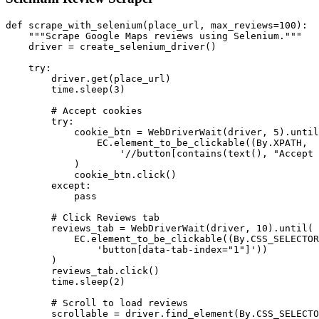
def scrape_with_selenium(place_url, max_reviews=100):

    """Scrape Google Maps reviews using Selenium."""

    driver = create_selenium_driver()

    try:

        driver.get(place_url)

        time.sleep(3)

        # Accept cookies

        try:

            cookie_btn = WebDriverWait(driver, 5).until
                EC.element_to_be_clickable((By.XPATH,

                    '//button[contains(text(), "Accept 
            )

            cookie_btn.click()

        except:

            pass

        # Click Reviews tab

        reviews_tab = WebDriverWait(driver, 10).until(

            EC.element_to_be_clickable((By.CSS_SELECTOR
                'button[data-tab-index="1"]'))

        )

        reviews_tab.click()

        time.sleep(2)

        # Scroll to load reviews

        scrollable = driver.find_element(By.CSS_SELECTO