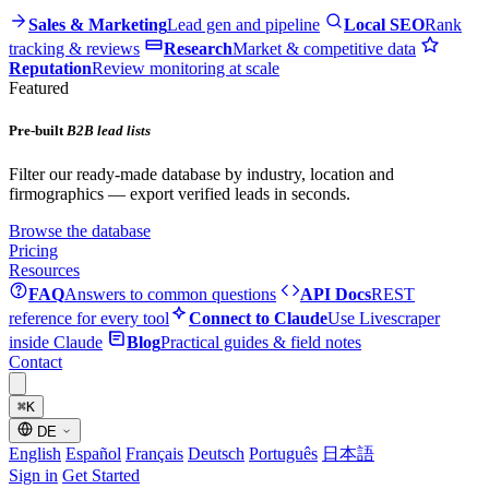
Sales & Marketing
Lead gen and pipeline
Local SEO
Rank
tracking & reviews
Research
Market & competitive data
Reputation
Review monitoring at scale
Featured
Pre-built
B2B lead lists
Filter our ready-made database by industry, location and
firmographics — export verified leads in seconds.
Browse the database
Pricing
Resources
FAQ
Answers to common questions
API Docs
REST
reference for every tool
Connect to Claude
Use Livescraper
inside Claude
Blog
Practical guides & field notes
Contact
⌘
K
DE
English
Español
Français
Deutsch
Português
日本語
Sign in
Get Started