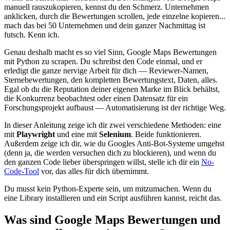
manuell rauszukopieren, kennst du den Schmerz. Unternehmen
anklicken, durch die Bewertungen scrollen, jede einzelne kopieren...
mach das bei 50 Unternehmen und dein ganzer Nachmittag ist
futsch. Kenn ich.
Genau deshalb macht es so viel Sinn, Google Maps Bewertungen
mit Python zu scrapen. Du schreibst den Code einmal, und er
erledigt die ganze nervige Arbeit für dich — Reviewer-Namen,
Sternebewertungen, den kompletten Bewertungstext, Daten, alles.
Egal ob du die Reputation deiner eigenen Marke im Blick behältst,
die Konkurrenz beobachtest oder einen Datensatz für ein
Forschungsprojekt aufbaust — Automatisierung ist der richtige Weg.
In dieser Anleitung zeige ich dir zwei verschiedene Methoden: eine
mit
Playwright
und eine mit
Selenium
. Beide funktionieren.
Außerdem zeige ich dir, wie du Googles Anti-Bot-Systeme umgehst
(denn ja, die werden versuchen dich zu blockieren), und wenn du
den ganzen Code lieber überspringen willst, stelle ich dir ein
No-
Code-Tool
vor, das alles für dich übernimmt.
Du musst kein Python-Experte sein, um mitzumachen. Wenn du
eine Library installieren und ein Script ausführen kannst, reicht das.
Was sind Google Maps Bewertungen und