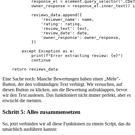
            response_el = element.query_selector('.CDe7
            owner_response = response_el.inner_text() i
            reviews_data.append({

                'reviewer_name': name,

                'rating': rating,

                'review_text': text,

                'review_date': date,

                'owner_response': owner_response,

            })

        except Exception as e:

            print(f"Error extracting review: {e}")

            continue

    return reviews_data
Eine Sache noch: Manche Bewertungen haben einen „Mehr"-
Button, der den vollständigen Text verbirgt. Wir versuchen, auf
diesen Button zu klicken, um die Bewertung aufzuklappen, bevor
wir den Text auslesen. Das funktioniert nicht immer perfekt, aber es
erwischt die meisten.
Schritt 5: Alles zusammensetzen
So, jetzt verbinden wir all diese Funktionen zu einem Script, das du
tatsächlich ausführen kannst: