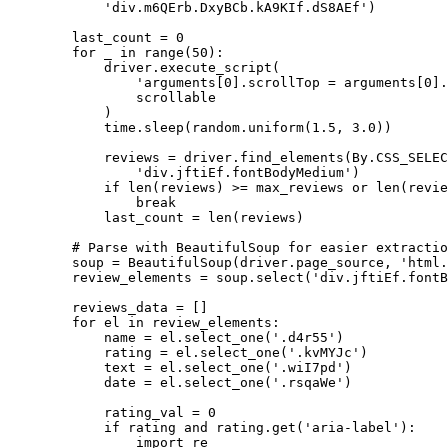
            'div.m6QErb.DxyBCb.kA9KIf.dS8AEf')

        last_count = 0

        for _ in range(50):

            driver.execute_script(

                'arguments[0].scrollTop = arguments[0].
                scrollable

            )

            time.sleep(random.uniform(1.5, 3.0))

            reviews = driver.find_elements(By.CSS_SELEC
                'div.jftiEf.fontBodyMedium')

            if len(reviews) >= max_reviews or len(revie
                break

            last_count = len(reviews)

        # Parse with BeautifulSoup for easier extractio
        soup = BeautifulSoup(driver.page_source, 'html.
        review_elements = soup.select('div.jftiEf.fontB
        reviews_data = []

        for el in review_elements:

            name = el.select_one('.d4r55')

            rating = el.select_one('.kvMYJc')

            text = el.select_one('.wiI7pd')

            date = el.select_one('.rsqaWe')

            rating_val = 0

            if rating and rating.get('aria-label'):

                import re
