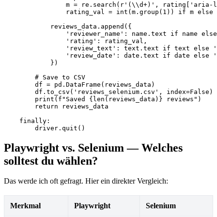
                m = re.search(r'(\\d+)', rating['aria-l
                rating_val = int(m.group(1)) if m else 
            reviews_data.append({

                'reviewer_name': name.text if name else
                'rating': rating_val,

                'review_text': text.text if text else '
                'review_date': date.text if date else '
            })

        # Save to CSV

        df = pd.DataFrame(reviews_data)

        df.to_csv('reviews_selenium.csv', index=False)

        print(f"Saved {len(reviews_data)} reviews")

        return reviews_data

    finally:

        driver.quit()
Playwright vs. Selenium — Welches
solltest du wählen?
Das werde ich oft gefragt. Hier ein direkter Vergleich:
Merkmal
Playwright
Selenium