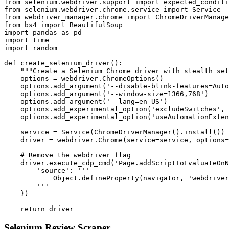
from selenium.webdriver.support import expected_conditi
from selenium.webdriver.chrome.service import Service

from webdriver_manager.chrome import ChromeDriverManage
from bs4 import BeautifulSoup

import pandas as pd

import time

import random

def create_selenium_driver():

    """Create a Selenium Chrome driver with stealth set
    options = webdriver.ChromeOptions()

    options.add_argument('--disable-blink-features=Auto
    options.add_argument('--window-size=1366,768')

    options.add_argument('--lang=en-US')

    options.add_experimental_option('excludeSwitches', 
    options.add_experimental_option('useAutomationExten
    service = Service(ChromeDriverManager().install())

    driver = webdriver.Chrome(service=service, options=
    # Remove the webdriver flag

    driver.execute_cdp_cmd('Page.addScriptToEvaluateOnN
        'source': '''

            Object.defineProperty(navigator, 'webdriver
        '''

    })

    return driver
Selenium Review Scraper