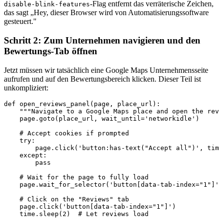
-Flag entfernt das verräterische Zeichen,
disable-blink-features
das sagt „Hey, dieser Browser wird von Automatisierungssoftware
gesteuert."
Schritt 2: Zum Unternehmen navigieren und den
Bewertungs-Tab öffnen
Jetzt müssen wir tatsächlich eine Google Maps Unternehmensseite
aufrufen und auf den Bewertungsbereich klicken. Dieser Teil ist
unkompliziert:
def open_reviews_panel(page, place_url):

    """Navigate to a Google Maps place and open the rev
    page.goto(place_url, wait_until='networkidle')

    # Accept cookies if prompted

    try:

        page.click('button:has-text("Accept all")', tim
    except:

        pass

    # Wait for the page to fully load

    page.wait_for_selector('button[data-tab-index="1"]'
    # Click on the "Reviews" tab

    page.click('button[data-tab-index="1"]')

    time.sleep(2)  # Let reviews load
