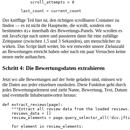
            scroll_attempts = 0

        last_count = current_count
Der knifflige Teil hier ist, den richtigen scrollbaren Container zu
finden — es ist nicht die Hauptseite, die scrollt, sondern ein
bestimmtes
innerhalb des Bewertungs-Panels. Wir scrollen es
div
mit JavaScript nach unten und pausieren dann für eine zufällige
Zeitspanne (zwischen 1,5 und 3 Sekunden), um menschlicher zu
wirken. Das Script läuft weiter, bis wir entweder unsere Zielanzahl
an Bewertungen erreicht haben oder nach ein paar Versuchen keine
neuen mehr auftauchen.
Schritt 4: Die Bewertungsdaten extrahieren
Jetzt wo alle Bewertungen auf der Seite geladen sind, müssen wir
die Daten aus jeder einzelnen rausholen. Diese Funktion geht durch
jedes Bewertungselement und zieht Name, Bewertung, Text, Datum
und eventuelle Inhaberantworten heraus:
def extract_reviews(page):

    """Extract all review data from the loaded reviews.
    reviews_data = []

    review_elements = page.query_selector_all('div.jfti
    for element in review_elements:
