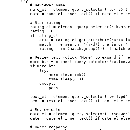
        try:

            # Reviewer name

            name_el = element.query_selector('.d4r55')

            name = name_el.inner_text() if name_el else
            # Star rating

            rating_el = element.query_selector('.kvMYJc
            rating = 0

            if rating_el:

                aria = rating_el.get_attribute('aria-la
                match = re.search(r'(\\d+)', aria or ''
                rating = int(match.group(1)) if match e
            # Review text (click "More" to expand if ne
            more_btn = element.query_selector('button.w
            if more_btn:

                try:

                    more_btn.click()

                    time.sleep(0.3)

                except:

                    pass

            text_el = element.query_selector('.wiI7pd')

            text = text_el.inner_text() if text_el else
            # Review date

            date_el = element.query_selector('.rsqaWe')

            date = date_el.inner_text() if date_el else
            # Owner response
